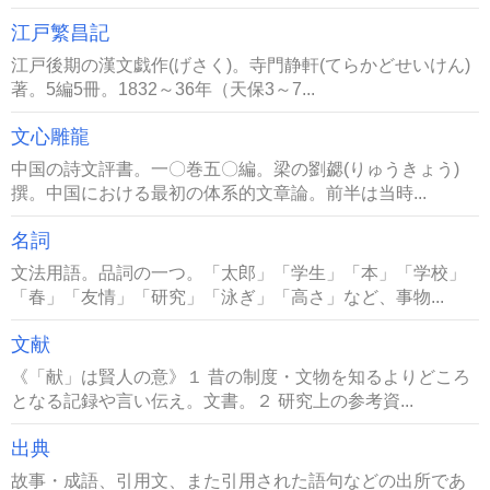
江戸繁昌記
江戸後期の漢文戯作(げさく)。寺門静軒(てらかどせいけん)
著。5編5冊。1832～36年（天保3～7...
文心雕龍
中国の詩文評書。一〇巻五〇編。梁の劉勰(りゅうきょう)
撰。中国における最初の体系的文章論。前半は当時...
名詞
文法用語。品詞の一つ。「太郎」「学生」「本」「学校」
「春」「友情」「研究」「泳ぎ」「高さ」など、事物...
文献
《「献」は賢人の意》１ 昔の制度・文物を知るよりどころ
となる記録や言い伝え。文書。２ 研究上の参考資...
出典
故事・成語、引用文、また引用された語句などの出所であ