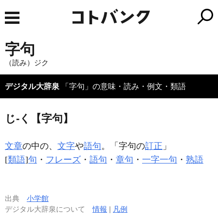
字句
（読み）ジク
デジタル大辞泉
「字句」の意味・読み・例文・類語
じ‐く【字句】
文章
の中の、
文字
や
語句
。「
字句
の
訂正
」
[
類語
]
句
・
フレーズ
・
語句
・
章句
・
一字一句
・
熟語
出典
小学館
デジタル大辞泉について
情報
|
凡例