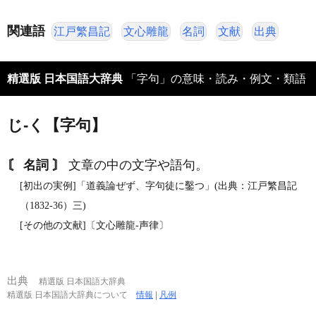
関連語
江戸繁昌記
文心雕龍
名詞
文献
出典
精選版 日本国語大辞典
「字句」の意味・読み・例文・類語
じ‐く【字句】
〘 名詞 〙
文章の中の文字や語句。
[初出の実例]「道義論ぜず、字句徒に鑿つ」(出典：江戸繁昌記
（1832‐36）三)
[その他の文献]〔文心雕龍‐声律〕
出典
精選版 日本国語大辞典
精選版 日本国語大辞典について
情報
|
凡例