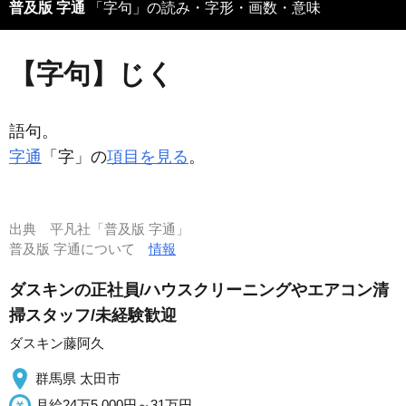
普及版 字通
「字句」の読み・字形・画数・意味
【字句】じく
語句。
字通
「字」の
項目を見る
。
出典
平凡社「普及版 字通」
普及版 字通について
情報
ダスキンの正社員/ハウスクリーニングやエアコン清
掃スタッフ/未経験歓迎
ダスキン藤阿久
群馬県 太田市
月給24万5,000円～31万円