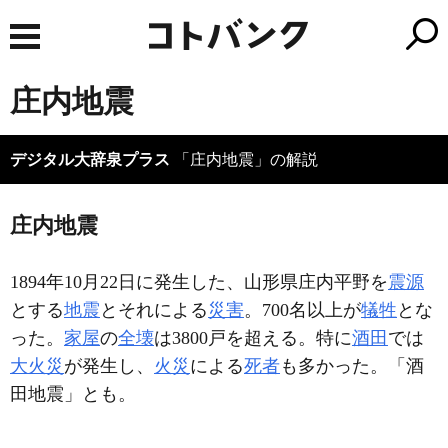
庄内地震
デジタル大辞泉プラス
「庄内地震」の解説
庄内地震
1894年10月22日に発生した、山形県庄内平野を
震源
とする
地震
とそれによる
災害
。700名以上が
犠牲
とな
った。
家屋
の
全壊
は3800戸を超える。特に
酒田
では
大火災
が発生し、
火災
による
死者
も多かった。「酒
田地震」とも。