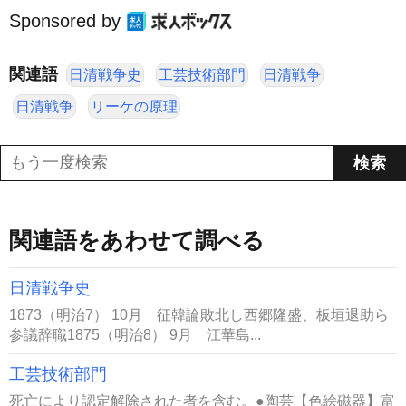
Sponsored by
関連語
日清戦争史
工芸技術部門
日清戦争
日清戦争
リーケの原理
関連語をあわせて調べる
日清戦争史
1873（明治7） 10月 征韓論敗北し西郷隆盛、板垣退助ら
参議辞職1875（明治8） 9月 江華島...
工芸技術部門
死亡により認定解除された者を含む。●陶芸【色絵磁器】富