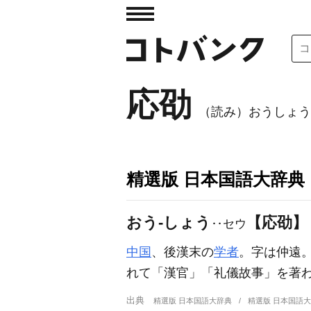
応劭
（読み）おうしょう
精選版 日本国語大辞典
おう‐しょう
【応劭】
‥セウ
中国
、後漢末の
学者
。字は仲遠
れて「漢官」「礼儀故事」を著
出典
精選版 日本国語大辞典
精選版 日本国語