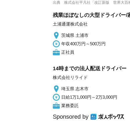
出典
株式会社平凡社「改訂新版 世界大百
残業ほぼなしの大型ドライバー/
土浦通運株式会社
茨城県 土浦市
年収400万円～500万円
正社員
14時までの法人配送ドライバー
株式会社リライド
埼玉県 志木市
日給1万1,000円～2万3,000円
業務委託
Sponsored by