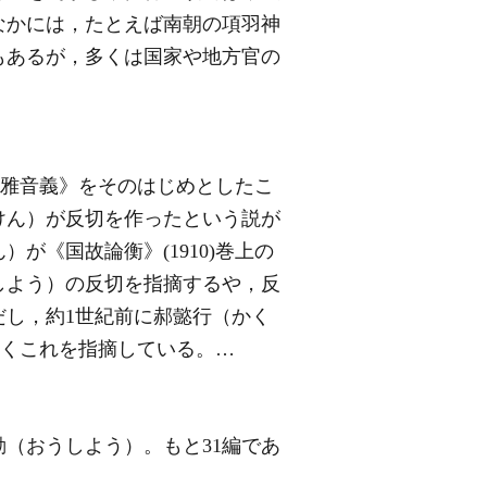
なかには，たとえば南朝の項羽神
もあるが，多くは国家や地方官の
爾雅音義》をそのはじめとしたこ
けん）が反切を作ったという説が
《国故論衡》(1910)巻上の
しよう）の反切を指摘するや，反
し，約1世紀前に郝懿行（かく
しくこれを指摘している。…
劭
（おうしよう）。もと31編であ