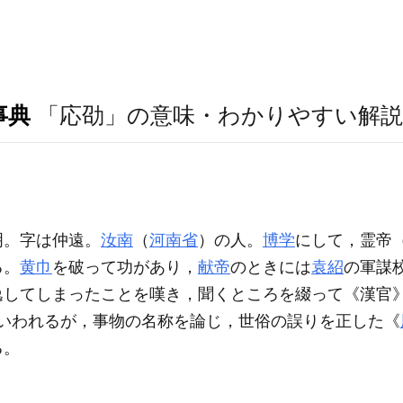
事典
「応劭」の意味・わかりやすい解説
明。字は仲遠。
汝南
（
河南省
）の人。
博学
にして，霊帝（在
る。
黄巾
を破って功があり，
献帝
のときには
袁紹
の軍謀
逸してしまったことを嘆き，聞くところを綴って《漢官
といわれるが，事物の名称を論じ，世俗の誤りを正した《
る。