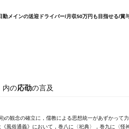
勤メインの送迎ドライバー/月収50万円も目指せる/賞与
）
内の
応劭
の言及
祠)の観念の確立に，儒教による思想統一があずかって
は《風俗通義》において，巻八に〈祀典〉，巻九に〈怪