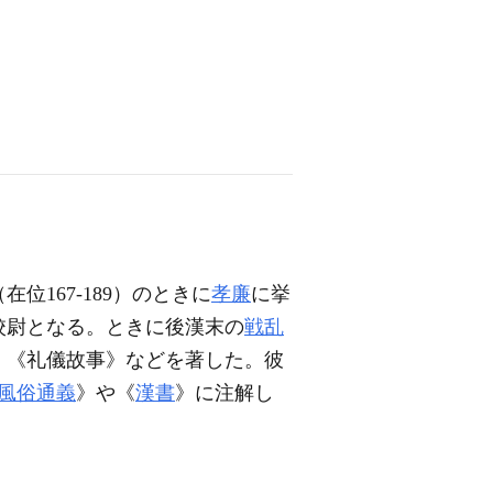
位167-189）のときに
孝廉
に挙
校尉となる。ときに後漢末の
戦乱
》《礼儀故事》などを著した。彼
風俗通義
》や《
漢書
》に注解し