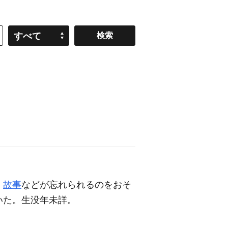
すべて
、
故事
などが忘れられるのをおそ
いた。生没年未詳。