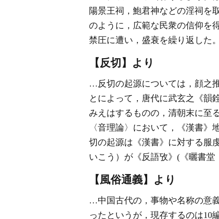
陽景王祠，鮑君神などの淫祠を
のように，広範な民衆の信仰を
禁圧に遭い，盛衰を繰り返した
【反切】より
…反切の起源については，顔之推
とによって，唐代に武玄之《韻
みえはするものの，清朝末に至る
〈音理論〉において，《漢書》
切の起源は《漢書》に対する服
いこう）が《反語攷》(《曬書堂
【風俗通義】より
…中国古代の，事物や名称の意
ったというが，現存するのは10