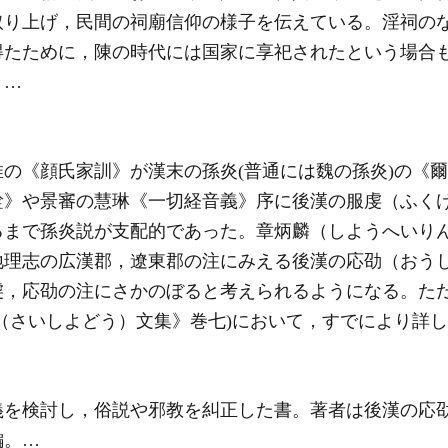
取り上げ，民間の祠廟信仰の様子を伝えている。淫祠の
得たために，陳の時代には国家に享祀されたという場合
。…
の《顔氏家訓》が漢末の孫炎(普通には魏の孫炎)の《
銓》や景審の慧琳《
一切経音義
》序に後漢の服虔（ふく
まで孫炎説が支配的であった。章炳麟（しようへいりん）が
地理志の広漢郡，遼東郡の注にみえる後漢の応劭（おう
虔，応劭の注にさかのぼると考えられるようになる。ただ
（さいしよどう）文集》巻七)において，すでにより詳
義を検討し，俗説や邪教を糾正した書。著者は後漢の
応
編。…