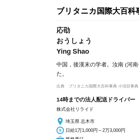
ブリタニカ国際大百科
応劭
おうしょう
Ying Shao
中国，後漢末の学者。汝南 (河
た。
出典
ブリタニカ国際大百科事典 小項目事典
14時までの法人配送ドライバー
株式会社リライド
埼玉県 志木市
日給1万1,000円～2万3,000円