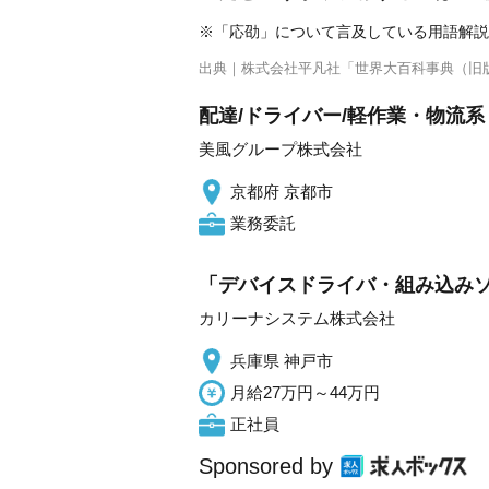
※「応劭」について言及している用語解説
出典｜
株式会社平凡社「世界大百科事典（旧
配達/ドライバー/軽作業・物流系 
美風グループ株式会社
京都府 京都市
業務委託
「デバイスドライバ・組み込み
カリーナシステム株式会社
兵庫県 神戸市
月給27万円～44万円
正社員
Sponsored by