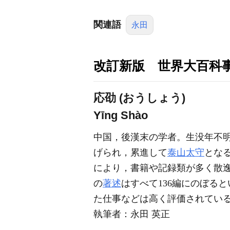
関連語
永田
改訂新版 世界大百科
応劭 (おうしょう)
Yīng Shào
中国，後漢末の学者。生没年不
げられ，累進して
泰山
太守
とな
により，書籍や記録類が多く散
の
著述
はすべて136編にのぼる
た仕事などは高く評価されてい
執筆者：
永田 英正