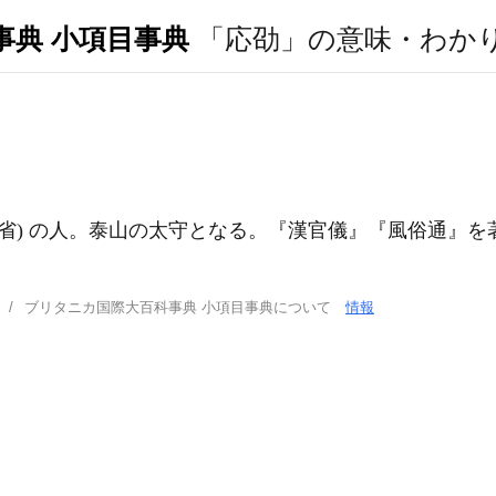
事典 小項目事典
「応劭」の意味・わか
南省) の人。泰山の太守となる。『漢官儀』『風俗通』
ブリタニカ国際大百科事典 小項目事典について
情報