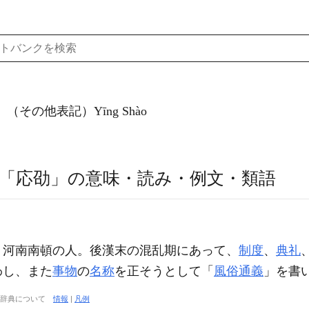
（その他表記）Yīng Shào
「応劭」の意味・読み・例文・類語
。河南南頓の人。後漢末の混乱期にあって、
制度
、
典礼
わし、また
事物
の
名称
を正そうとして「
風俗通義
」を書
大辞典について
情報
|
凡例