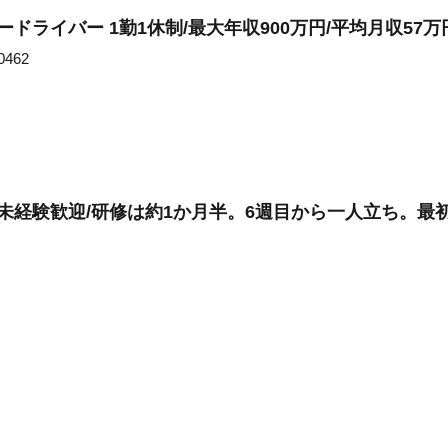
ドライバー 1勤1休制/最大年収900万円/平均月収57万
462
生協/未経験歓迎/研修は約1か月半。6週目から一人立ち。