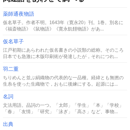
薬師通夜物語
仮名草子。作者不明。1643年（寛永20）刊。1巻。別名に
《福斎物語》《鼠物語》《寛永飢饉物語》があ...
仮名草子
江戸初期にあらわれた仮名書きの小説類の総称。そのころ
日本でも急激に木版印刷術が発達したが，それにつれ...
羽二重
ちりめんと並ぶ絹織物の代表的な一品種。経緯とも無撚の
生糸を使った生織物で，おもに後練にする。起源には...
名詞
文法用語。品詞の一つ。「太郎」「学生」「本」「学校」
「春」「友情」「研究」「泳ぎ」「高さ」など、事物...
出典