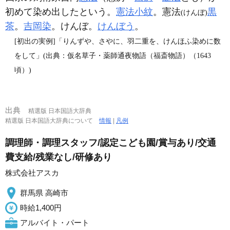
初めて染め出したという。
憲法小紋
。憲法
黒
(けんぼ)
茶
。
吉岡染
。けんぼ。
けんぼう
。
[初出の実例]「りんずや、さやに、羽二重を、けんほふ染めに数
をして」(出典：仮名草子・薬師通夜物語（福斎物語）（1643
頃）)
出典
精選版 日本国語大辞典
精選版 日本国語大辞典について
情報
|
凡例
調理師・調理スタッフ/認定こども園/賞与あり/交通
費支給/残業なし/研修あり
株式会社アスカ
群馬県 高崎市
時給1,400円
アルバイト・パート