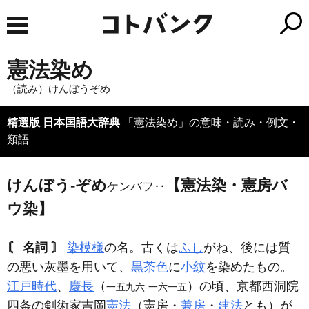
憲法染め
（読み）けんぼうぞめ
精選版 日本国語大辞典
「憲法染め」の意味・読み・例文・
類語
けんぼう‐ぞめ
【憲法染・憲房バ
ケンバフ‥
ウ染】
〘 名詞 〙
染模様
の名。古くは
ふし
がね、後には質
の悪い灰墨を用いて、
黒茶色
に
小紋
を染めたもの。
江戸時代
、
慶長
（
）の頃、京都西洞院
一五九六‐一六一五
四条の剣術家吉岡
憲法
（憲房・
兼房
・
建法
とも）が