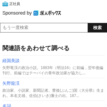
正社員
Sponsored by
関連語をあわせて調べる
経国美談
矢野竜渓の政治小説。1883年（明治16）に前編，翌年後編
刊行。前編ではテーバイの青年政治家が協力し...
矢野龍渓
政治家、小説家、新聞記者。豊後(ぶんご)国（大分県）生ま
れ。本名文雄。佐伯(さいき)藩士の出。187...
名詞