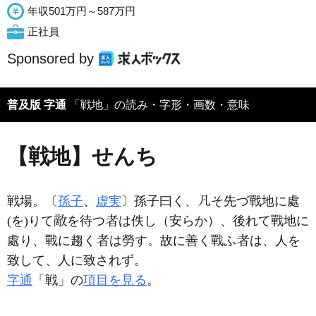
年収501万円～587万円
正社員
Sponsored by
普及版 字通
「戦地」の読み・字形・画数・意味
【戦地】せんち
戦場。〔
孫子
、
虚実
〕孫子曰く、
そ先づ戰地に處
(を)りて
を待つ
は佚し（安らか）、後れて戰地に
處り、戰に趨く
は勞す。故に善く戰ふ
は、人を
致して、人に致されず。
字通
「戦」の
項目を見る
。