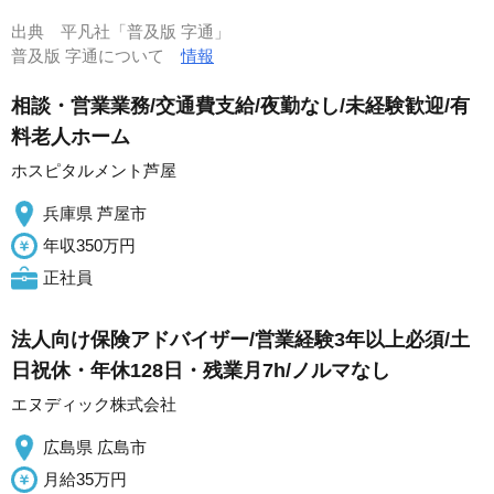
出典
平凡社「普及版 字通」
普及版 字通について
情報
相談・営業業務/交通費支給/夜勤なし/未経験歓迎/有
料老人ホーム
ホスピタルメント芦屋
兵庫県 芦屋市
年収350万円
正社員
法人向け保険アドバイザー/営業経験3年以上必須/土
日祝休・年休128日・残業月7h/ノルマなし
エヌディック株式会社
広島県 広島市
月給35万円