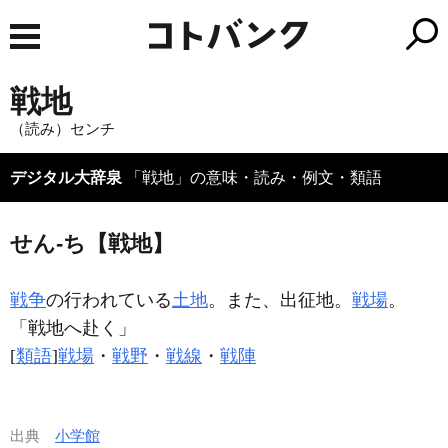
戦地
（読み）センチ
デジタル大辞泉
「戦地」の意味・読み・例文・類語
せん‐ち【戦地】
戦争
の行われている
土地
。また、出征地。
戦場
。
「
戦地
へ赴く」
[
類語
]
戦場
・
戦野
・
戦線
・
戦陣
出典
小学館