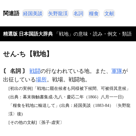
関連語
経国美談
矢野龍渓
名詞
糧食
文献
精選版 日本国語大辞典
「戦地」の意味・読み・例文・類語
せん‐ち【戦地】
〘 名詞 〙
戦闘
の行なわれている地。また、
軍隊
が
出征している
場所
。戦場。戦闘地。
[初出の実例]「戦地に罷在候者も同様被下候間、可被得其意候」
(出典：幕末御触書集成‐九八・慶応二年（1866）八月一一日)
「糧食を戦地に輸送して」(出典：経国美談（1883‐84）〈矢野龍
渓〉後)
[その他の文献]〔孫子‐虚実〕