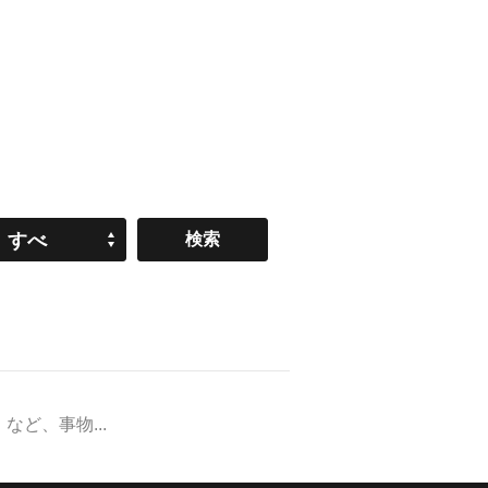
すべ
て
ど、事物...