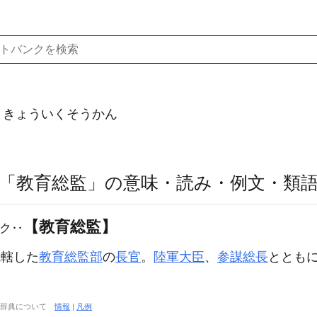
）きょういくそうかん
「教育総監」の意味・読み・例文・類
【教育総監】
ク‥
統轄した
教育総監部
の
長官
。
陸軍大臣
、
参謀総長
ととも
大辞典について
情報
|
凡例