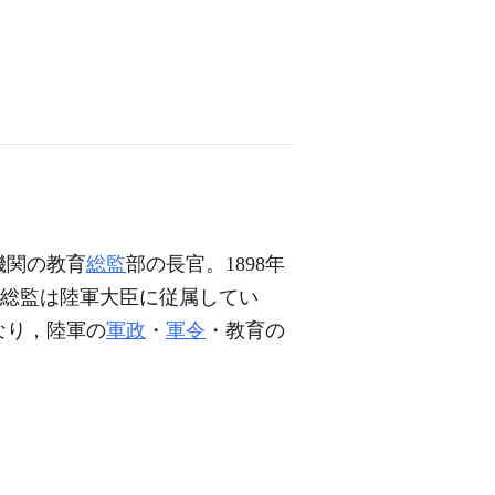
機関の教育
総監
部の長官。1898年
総監は陸軍大臣に従属してい
なり，陸軍の
軍政
・
軍令
・教育の