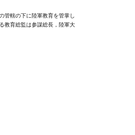
臣の管轄の下に陸軍教育を管掌し
ある教育総監は参謀総長，陸軍大