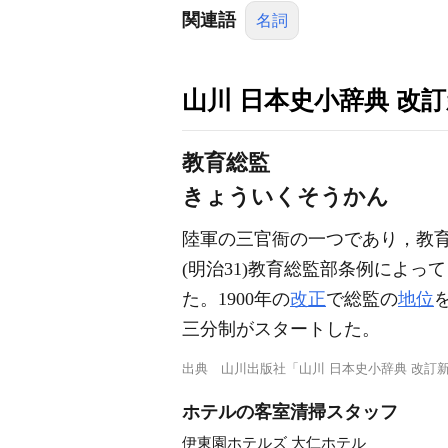
関連語
名詞
山川 日本史小辞典 改
教育総監
きょういくそうかん
陸軍の三官衙の一つであり，教
(明治31)教育総監部条例によっ
た。1900年の
改正
で総監の
地位
三分制がスタートした。
出典
山川出版社「山川 日本史小辞典 改訂
ホテルの客室清掃スタッフ
伊東園ホテルズ 大仁ホテル