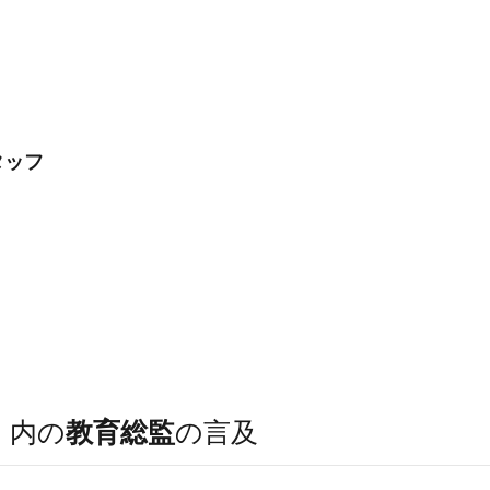
タッフ
）
内の
教育総監
の言及