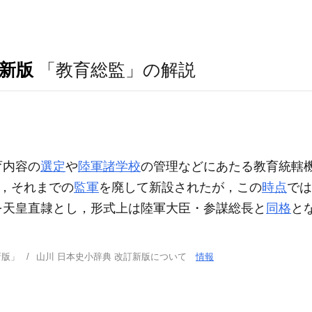
訂新版
「教育総監」の解説
育内容の
選定
や
陸軍諸学校
の管理などにあたる教育統轄
て，それまでの
監軍
を廃して新設されたが，この
時点
では
を天皇直隷とし，形式上は陸軍大臣・参謀総長と
同格
と
新版」
山川 日本史小辞典 改訂新版について
情報