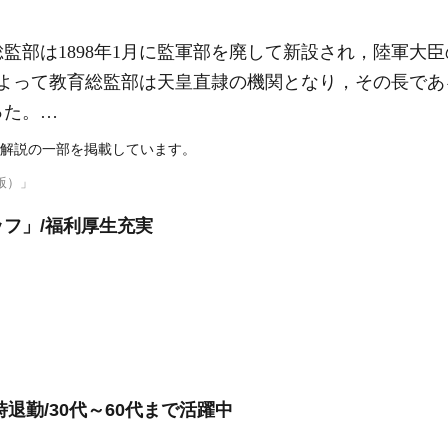
監部は1898年1月に監軍部を廃して新設され，陸軍大
正によって教育総監部は天皇直隷の機関となり，その長で
った。…
解説の一部を掲載しています。
版）」
フ」/福利厚生充実
時退勤/30代～60代まで活躍中