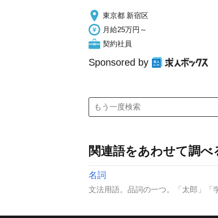
東京都 新宿区
月給25万円～
契約社員
Sponsored by
関連語をあわせて調べ
名詞
文法用語。品詞の一つ。「太郎」「学