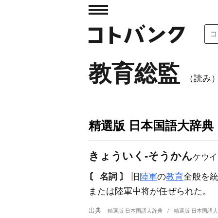
教育総監
（読み
精選版 日本国語大辞典
きょういく‐そうかん
ケウイ
〘 名詞 〙
旧
陸軍
の
教育
全般を
または陸軍中将が任ぜられた。
出典
精選版 日本国語大辞典
精選版 日本国語