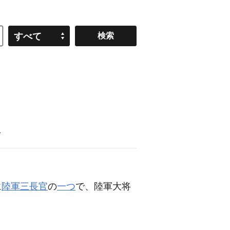
すべて
語
に
陸軍三長官
の
一つ
で、陸軍大将