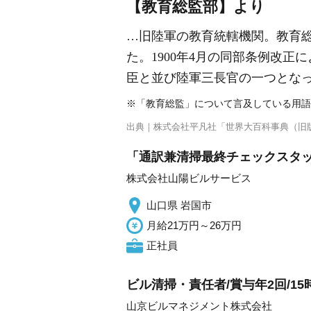
【教育総監部】より
…旧陸軍の教育統轄機関。教育総
た。1900年4月の同部条例改
臣と並び陸軍三長官の一つとな
※「教育総監」について言及している用語
出典｜
株式会社平凡社「世界大百科事典（旧
「通訳兼清掃最終チェックスタッ
株式会社山陽ビルサービス
山口県 岩国市
月給21万円～26万円
正社員
ビル清掃・責任者/賞与年2回/15
山京ビルマネジメント株式会社