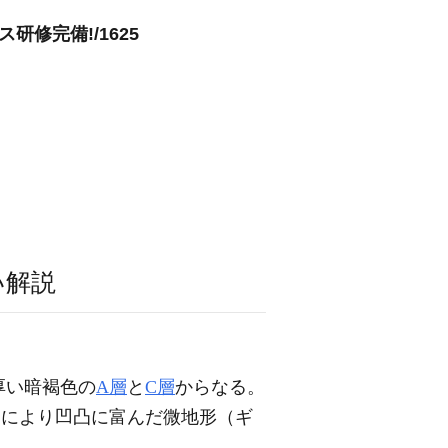
修完備!/1625
い解説
厚い暗褐色の
A層
と
C層
からなる。
しにより凹凸に富んだ微地形（ギ