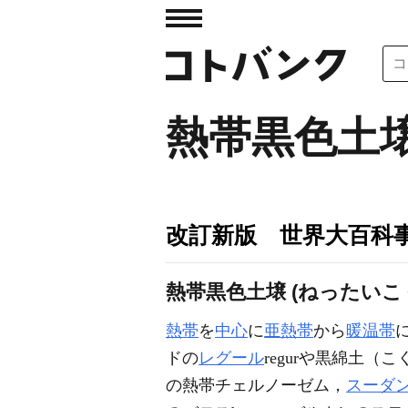
熱帯黒色土
改訂新版 世界大百科
熱帯黒色土壌 (ねったい
熱帯
を
中心
に
亜熱帯
から
暖温帯
ドの
レグール
regurや黒綿土（こくめ
の熱帯チェルノーゼム，
スーダ