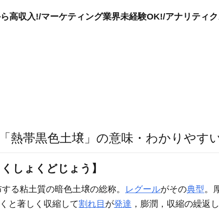
高収入!/マーケティング業界未経験OK!/アナリティクス研
「熱帯黒色土壌」の意味・わかりやす
こくしょくどじょう】
布する粘土質の暗色土壌の総称。
レグール
がその
典型
。
わくと著しく収縮して
割れ目
が
発達
，膨潤，収縮の繰返