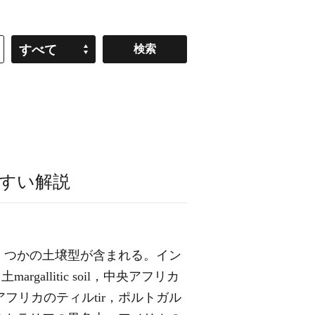
すべて
すい解説
くつかの土壌型が含まれる。イン
argallitic soil，中央アフリカ
l，北アフリカのティルtir，ポルトガル