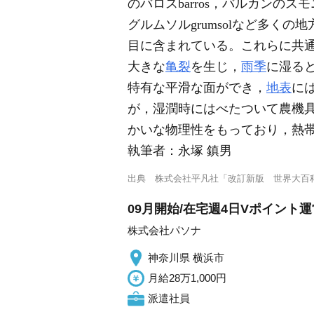
のバロスbarros，バルカンのスモ
グルムソルgrumsolなど多くの地
目に含まれている。これらに共
大きな
亀裂
を生じ，
雨季
に湿る
特有な平滑な面ができ，
地表
に
が，湿潤時にはべたついて農機
かいな物理性をもっており，熱
執筆者：
永塚 鎮男
出典
株式会社平凡社「改訂新版 世界大百
09月開始/在宅週4日Vポイント
株式会社パソナ
神奈川県 横浜市
月給28万1,000円
派遣社員