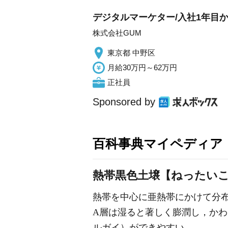
デジタルマーケター/入社1年目から
株式会社GUM
東京都 中野区
月給30万円～62万円
正社員
Sponsored by
百科事典マイペディア
熱帯黒色土壌【ねったい
熱帯を中心に亜熱帯にかけて分
A層は湿ると著しく膨潤し，か
ルガイ）ができやすい。