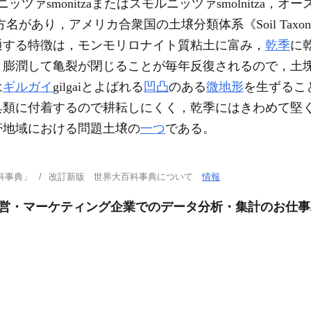
ニッツァsmonitzaまたはスモルニッツァsmolnitza
方名があり，アメリカ合衆国の土壌分類体系《Soil Taxo
通する特徴は，モンモリロナイト質粘土に富み，
乾季
に
と膨潤して亀裂が閉じることが毎年反復されるので，土
は
ギルガイ
gilgaiとよばれる
凹凸
のある
微地形
を生ずるこ
具類に付着するので耕耘しにくく，乾季にはきわめて堅
帯地域における問題土壌の
一つ
である。
科事典」
改訂新版 世界大百科事典について
情報
運営・マーケティング企業でのデータ分析・集計のお仕事/