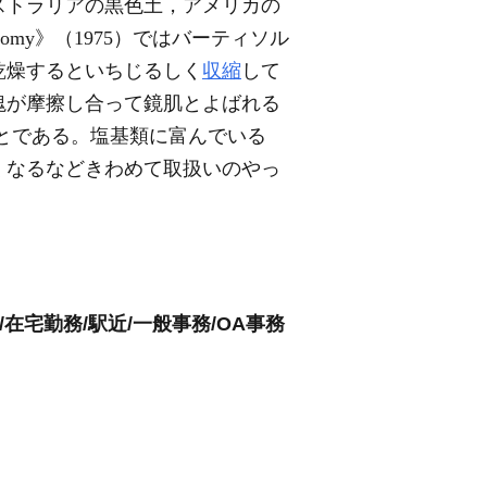
，オーストラリアの黒色土，アメリカの
nomy》（1975）ではバーティソル
乾燥するといちじるしく
収縮
して
塊が摩擦し合って鏡肌とよばれる
とである。塩基類に富んでいる
くなるなどきわめて取扱いのやっ
在宅勤務/駅近/一般事務/OA事務