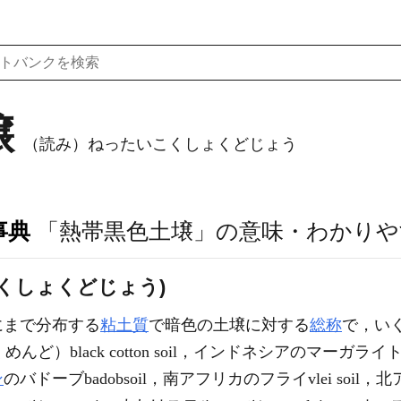
壌
（読み）ねったいこくしょくどじょう
事典
「熱帯黒色土壌」の意味・わかりや
こくしょくどじょう)
にまで分布する
粘土質
で暗色の土壌に対する
総称
で，い
んど）black cotton soil，インドネシアのマーガライト土m
ン
のバドーブbadobsoil，南アフリカのフライvlei soi