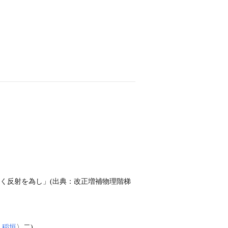
く反射を為し」(出典：改正増補物理階梯
・
稲垣
〉二)