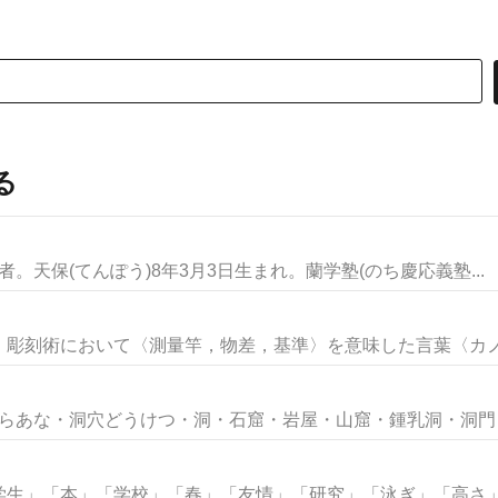
る
者。天保(てんぽう)8年3月3日生まれ。蘭学塾(のち慶応義塾...
刻術において〈測量竿，物差，基準〉を意味した言葉〈カノンka
ほらあな・洞穴どうけつ・洞・石窟・岩屋・山窟・鍾乳洞・洞門・岩
生」「本」「学校」「春」「友情」「研究」「泳ぎ」「高さ」な