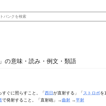
」の意味・読み・例文・類語
っすぐに照らすこと。「
西日
が
直射
する」「
ストロボ
を
道
で発射すること。「
直射
砲」→
曲射
→
平射