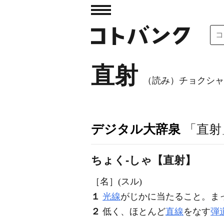
直射
（読み）チョクシャ
デジタル大辞泉
「直射
ちょく‐しゃ【直射】
［名］
(スル)
１
光線
がじかに当たること。ま
２
低く、ほとんど
直線
をなす
弾