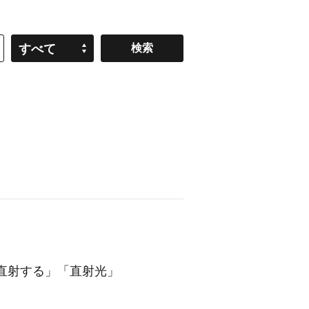
すべて
直射
する」「
直射
光」