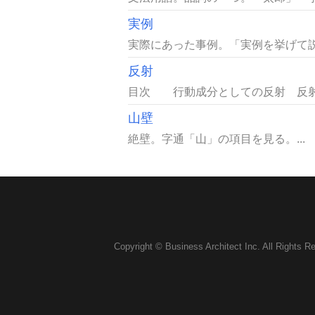
実例
実際にあった事例。「実例を挙げて説
反射
目次 行動成分としての反射 反
山壁
絶壁。字通「山」の項目を見る。...
Copyright © Business Architect Inc. All Rights R