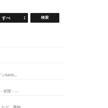
すべ
て
nō...
陰・...
ど、事物...