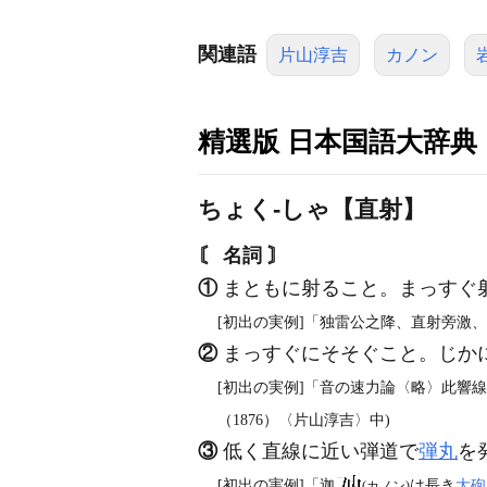
関連語
片山淳吉
カノン
精選版 日本国語大辞典
ちょく‐しゃ【直射】
〘 名詞 〙
①
まともに射ること。まっすぐ
[初出の実例]「独雷公之降、直射旁激
②
まっすぐにそそぐこと。じか
[初出の実例]「音の速力論〈略〉此響
（1876）〈片山淳吉〉中)
③
低く直線に近い弾道で
弾丸
を
[初出の実例]「迦
は長き
大砲
(カノン)