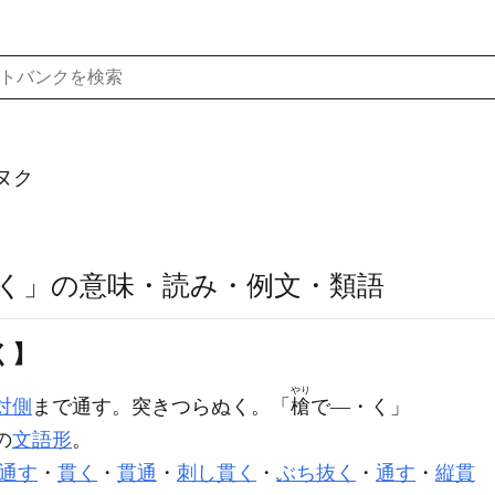
ヌク
く」の意味・読み・例文・類語
く】
やり
対側
まで通す。突きつらぬく。「
槍
で―・く」
の
文語形
。
通す
・
貫く
・
貫通
・
刺し貫く
・
ぶち抜く
・
通す
・
縦貫