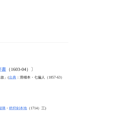
辞書
（1603‐04）〕
故」(
出典
：滑稽本・七偏人（1857‐63）
瑠璃
・
栬狩剣本地
（1714）三)