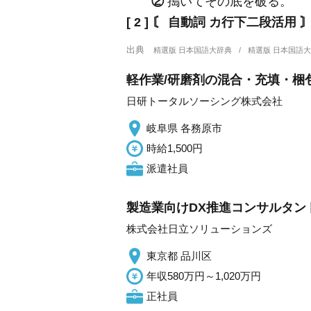
②
搗いてその底を破る。
[ 2 ]
〘 自動詞 カ行下二段活用 
出典
精選版 日本国語大辞典
精選版 日本国語
軽作業/研磨剤の混合・充填・梱包
日研トータルソーシング株式会社
岐阜県 各務原市
時給1,500円
派遣社員
製造業向けDX推進コンサルタント
株式会社日立ソリューションズ
東京都 品川区
年収580万円～1,020万円
正社員