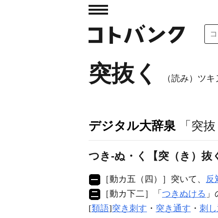
突抜く
（読み）ツキ
デジタル大辞泉
「突抜
つき‐ぬ・く【突（き）抜
［動カ五（四）］
突いて、
反
［動カ下二］
「
つきぬける
」
[
類語
]
突き刺す
・
突き通す
・
刺し