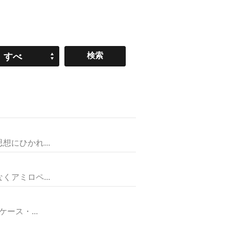
すべ
て
にひかれ...
アミロペ...
ス・...