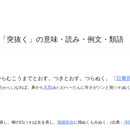
「突抜く」の意味・読み・例文・類語
】
らからむこうまでとおす。つきとおす。つらぬく。〔
日葡
子
なれば、鼻から
天窓
へ一たんに辛さがツンと突
ぬく
(からし)
(あたま)
(ツキ)
。
表し、柳の臼
は女を表し、
陰陽和合
に搗ぬくもみぬく」(出典：
浄
(うす)