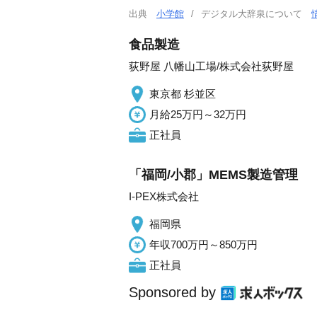
出典
小学館
デジタル大辞泉について
食品製造
荻野屋 八幡山工場/株式会社荻野屋
東京都 杉並区
月給25万円～32万円
正社員
「福岡/小郡」MEMS製造管理
I-PEX株式会社
福岡県
年収700万円～850万円
正社員
Sponsored by