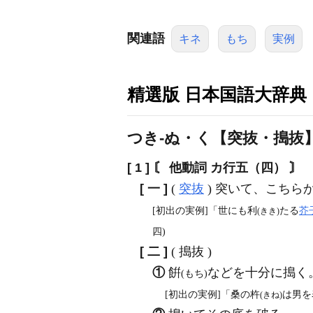
関連語
キネ
もち
実例
精選版 日本国語大辞典
つき‐ぬ・く【突抜・搗抜
[ 1 ]
〘 他動詞 カ行五（四） 〙
[ 一 ]
(
突抜
) 突いて、こち
[初出の実例]「世にも利
たる
芥
(きき)
四)
[ 二 ]
( 搗抜 )
①
餠
などを十分に搗く
(もち)
[初出の実例]「桑の杵
は男を
(きね)