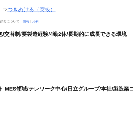
〙
⇒
つきぬける（突抜）
大辞典について
情報
|
凡例
/交替制/要製造経験/4勤2休/長期的に成長できる環境
 MES領域/テレワーク中心/日立グループ/本社/製造業