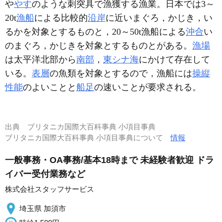
や
やす
のような刺突具で漁獲する漁業。日本では3～
20t
漁船
による比較的
沿岸
に近いまぐろ，かじき，い
るかを対象とするものと，20～50t漁船による
沖合
い
のまぐろ，かじきを対象とするものとがある。
漁場
は太平洋北部から
南部
，
東シナ海
にかけて存在して
いる。
表層
の魚類を対象とするので，漁船には
操縦
性能
のよいことと
船足
の速いことが要求される。
出典
ブリタニカ国際大百科事典 小項目事典
ブリタニカ国際大百科事典 小項目事典について
情報
一般事務・OA事務/基本18時まで 未経験者歓迎 ドラ
イバー受付業務など
株式会社スタッフサービス
埼玉県 加須市