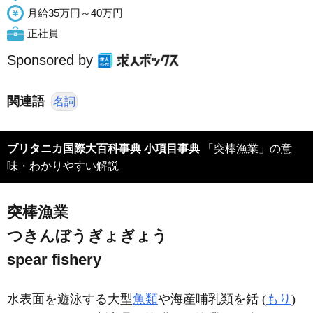
月給35万円～40万円
正社員
Sponsored by
関連語
名詞
ブリタニカ国際大百科事典 小項目事典
「突棒漁業」の意
味・わかりやすい解説
突棒漁業
つきんぼうぎょぎょう
spear fishery
水表面を遊泳する大型
魚類
や海産哺乳類を銛 (
もり
)