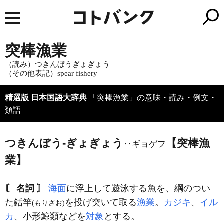
突棒漁業
（読み）つきんぼうぎょぎょう
（その他表記）spear fishery
精選版 日本国語大辞典
「突棒漁業」の意味・読み・例文・
類語
つきんぼう‐ぎょぎょう
【突棒漁
‥ギョゲフ
業】
〘 名詞 〙
海面
に浮上して遊泳する魚を、綱のつい
た銛竿
を投げ突いて取る
漁業
。
カジキ
、
イル
(もりざお)
カ
、小形鯨類などを
対象
とする。