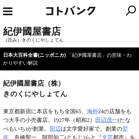
紀伊國屋書店
（読み）きのくにやしょてん
日本大百科全書(ニッポニカ)
「紀伊國屋書店」の意味・わ
かりやすい解説
紀伊國屋書店（株）
きのくにやしょてん
東京都新宿に本店をもち全国65、
海外
24の店舗をも
つ大手の小売書店。1927年（昭和2）
田辺茂一
(たな
べもいち)が創業。
田辺
は文学愛好家で、創業の
翌
年
、舟橋聖一、阿部知二(ともじ)らと『
文芸
都市』を