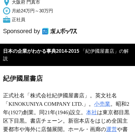
大阪府 門真市
月給24万円～30万円
正社員
Sponsored by
日本の企業がわかる事典2014-2015
「紀伊國屋書店」の解
説
紀伊國屋書店
正式社名「株式会社紀伊國屋書店」。英文社名
「KINOKUNIYA COMPANY LTD.」。
小売業
。昭和2
年(1927)創業。同21年(1946)設立。
本社
は東京都目黒
区下目黒。書店チェーン。新宿本店をはじめ全国主
要都市や海外に店舗展開。ホール・画廊の
運営
や書