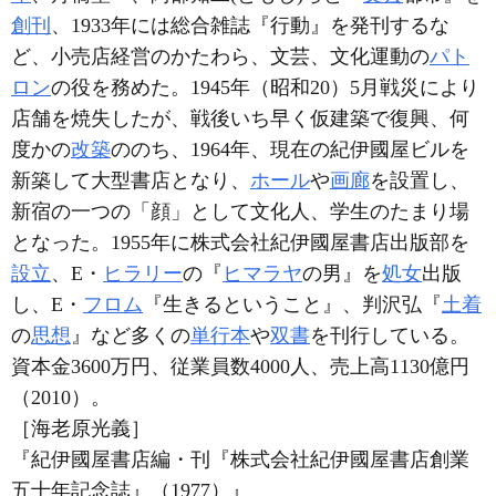
創刊
、1933年には総合雑誌『行動』を発刊するな
ど、小売店経営のかたわら、文芸、文化運動の
パト
ロン
の役を務めた。1945年（昭和20）5月戦災により
店舗を焼失したが、戦後いち早く仮建築で復興、何
度かの
改築
ののち、1964年、現在の紀伊國屋ビルを
新築して大型書店となり、
ホール
や
画廊
を設置し、
新宿の一つの「顔」として文化人、学生のたまり場
となった。1955年に株式会社紀伊國屋書店出版部を
設立
、E・
ヒラリー
の『
ヒマラヤ
の男』を
処女
出版
し、E・
フロム
『生きるということ』、判沢弘『
土着
の
思想
』など多くの
単行本
や
双書
を刊行している。
資本金3600万円、従業員数4000人、売上高1130億円
（2010）。
［海老原光義］
『紀伊國屋書店編・刊『株式会社紀伊國屋書店創業
五十年記念誌』（1977）』