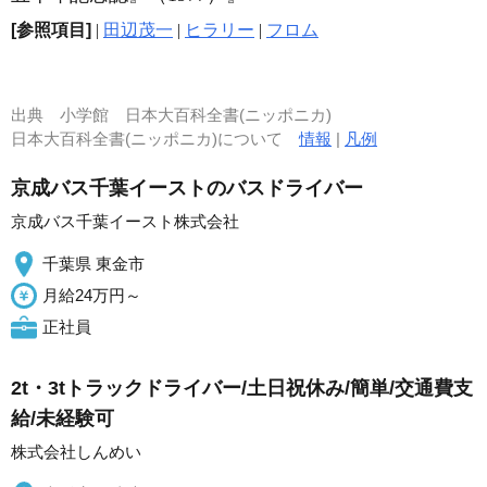
[参照項目]
|
田辺茂一
|
ヒラリー
|
フロム
出典
小学館 日本大百科全書(ニッポニカ)
日本大百科全書(ニッポニカ)について
情報
|
凡例
京成バス千葉イーストのバスドライバー
京成バス千葉イースト株式会社
千葉県 東金市
月給24万円～
正社員
2t・3tトラックドライバー/土日祝休み/簡単/交通費支
給/未経験可
株式会社しんめい