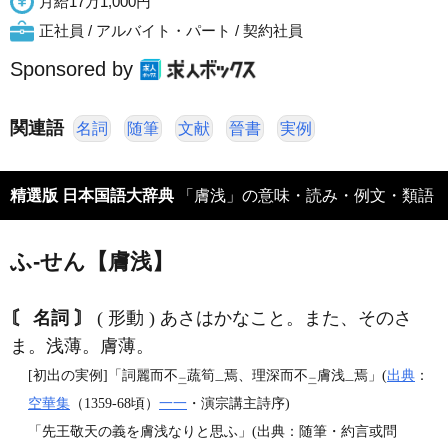
月給17万1,000円
正社員 / アルバイト・パート / 契約社員
Sponsored by
関連語
名詞
随筆
文献
晉書
実例
精選版 日本国語大辞典
「膚浅」の意味・読み・例文・類語
ふ‐せん【膚浅】
〘 名詞 〙
( 形動 ) あさはかなこと。また、そのさ
ま。浅薄。膚薄。
[初出の実例]「詞麗而不
蔬筍
焉、理深而不
膚浅
焉」(
出典
：
二
一
二
一
空華集
（1359‐68頃）
一一
・演宗講主詩序)
「先王敬天の義を膚浅なりと思ふ」(出典：随筆・約言或問