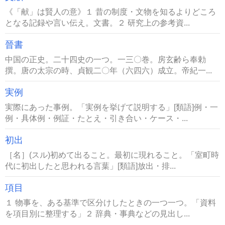
《「献」は賢人の意》１ 昔の制度・文物を知るよりどころ
となる記録や言い伝え。文書。２ 研究上の参考資...
晉書
中国の正史。二十四史の一つ。一三〇巻。房玄齢ら奉勅
撰。唐の太宗の時、貞観二〇年（六四六）成立。帝紀一...
実例
実際にあった事例。「実例を挙げて説明する」[類語]例・一
例・具体例・例証・たとえ・引き合い・ケース・...
初出
［名］(スル)初めて出ること。最初に現れること。「室町時
代に初出したと思われる言葉」[類語]放出・排...
項目
１ 物事を、ある基準で区分けしたときの一つ一つ。「資料
を項目別に整理する」２ 辞典・事典などの見出し...