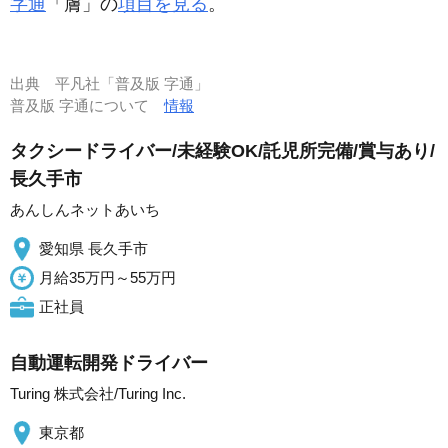
字通
「膚」の
項目を見る
。
出典
平凡社「普及版 字通」
普及版 字通について
情報
タクシードライバー/未経験OK/託児所完備/賞与あり/
長久手市
あんしんネットあいち
愛知県 長久手市
月給35万円～55万円
正社員
自動運転開発ドライバー
Turing 株式会社/Turing Inc.
東京都