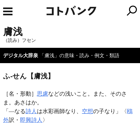
膚浅
（読み）フセン
デジタル大辞泉
「膚浅」の意味・読み・例文・類語
ふ‐せん【膚浅】
［名・形動］
思慮
などの浅いこと。また、そのさ
ま。あさはか。
「―なる
詩人
は水彩画師なり、
空想
の子なり」〈
鴎
外
訳・
即興詩人
〉