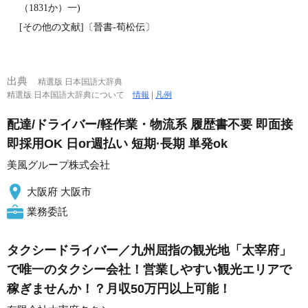
（1831か）一)
[その他の文献]〔晉書‐荀松伝〕
出典
精選版 日本国語大辞典
精選版 日本国語大辞典について
情報
|
凡例
配達/ドライバー/軽作業・物流系 履歴書不要 即面接
即採用OK 日or週払い 短期·長期 単発ok
美風グループ株式会社
大阪府 大阪市
業務委託
タクシードライバー／九州屈指の観光地「太宰府」
で唯一のタクシー会社！営業しやすい観光エリアで
稼ぎませんか！？月収50万円以上可能！