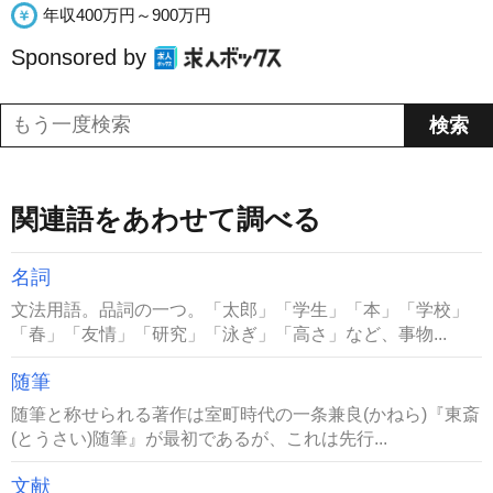
年収400万円～900万円
Sponsored by
関連語をあわせて調べる
名詞
文法用語。品詞の一つ。「太郎」「学生」「本」「学校」
「春」「友情」「研究」「泳ぎ」「高さ」など、事物...
随筆
随筆と称せられる著作は室町時代の一条兼良(かねら)『東斎
(とうさい)随筆』が最初であるが、これは先行...
文献