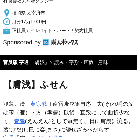
有限会社太宰府タクシー
福岡県 太宰府市
月給17万1,000円
正社員 / アルバイト・パート / 契約社員
Sponsored by
普及版 字通
「膚浅」の読み・字形・画数・意味
【膚浅】ふせん
浅薄。清・
黄宗羲
〔南雷庚戌集自序〕夫(そ)れ
の
は宋（濂）・方（孝孺）以後、直致にして曲折少な
く、
奄奄
(えんえん)として氣無く、日に膚淺に
る。
蓋(けだ)し已に容(まさ)に變ぜざるべからず。