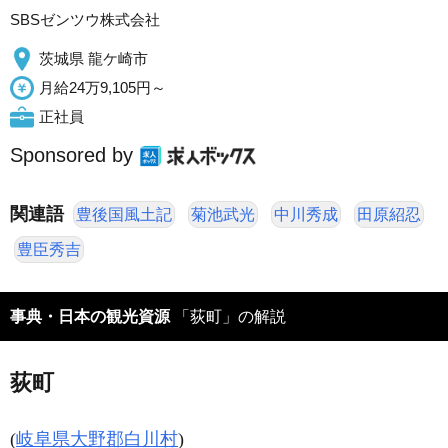
SBSゼンツウ株式会社
茨城県 龍ケ崎市
月給24万9,105円～
正社員
Sponsored by
関連語
豊後国風土記
菊池武光
中川秀成
田原紹忍
豊臣秀吉
事典・日本の観光資源
「荻町」の解説
荻町
(
岐阜県大野郡白川村
)