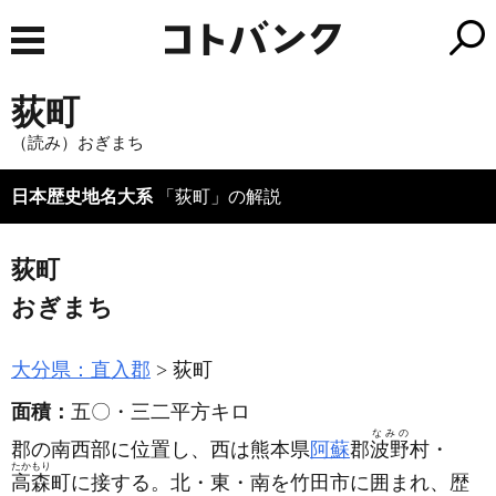
荻町
（読み）おぎまち
日本歴史地名大系
「荻町」の解説
荻町
おぎまち
大分県：直入郡
荻町
面積：
五〇・三二平方キロ
なみの
郡の南西部に位置し、西は熊本県
阿蘇
郡
波野
村・
たかもり
高森
町に接する。北・東・南を竹田市に囲まれ、歴