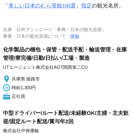
「
美しい日本のむら景観100選
」
指定
の観光名所。
出典
日外アソシエーツ「事典・日本の観光資源」
事典・日本の観光資源について
情報
化学製品の梱包・保管・配送手配・輸送管理・在庫
管理/寮完備/日勤/日払い/工場・製造
UTエージェント株式会社AGT関西第二CU
兵庫県 姫路市
時給1,300円
正社員
中型ドライバー/ルート配送/未経験OK/主婦・主夫歓
迎/固定ルート配送/賞与年2回
株式会社中伸運輸