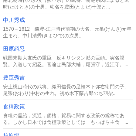
南北朝時代の肥後（熊本県）の武将、菊池系図によると武
時(たけとき)の十男、幼名を豊田(とよだ)十郎と...
中川秀成
1570－1612 織豊-江戸時代前期の大名。元亀(げんき)元年
生まれ。中川清秀(きよひで)の次男。...
田原紹忍
戦国末期大友氏の重臣，反キリシタン派の巨頭。実名親
賢。入道して紹忍。官途は民部大輔，尾張守，近江守。...
豊臣秀吉
安土桃山時代の武将。織田信長の足軽木下弥右衛門の子。
尾張(おわり)中村の生れ。初め木下藤吉郎のち羽柴...
食糧政策
食糧の需給，流通，価格，貿易に関する政策の総称であ
る。しかし日本では食糧政策としては，もっぱら主食，...
柏原郷