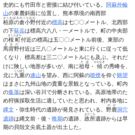
史的にも竹田市と密接に結び付いている。
阿蘇外輪
山
の東麓斜面に位置し、熊本県境の南西部
かしわばるのくらおの
柏原の倉小野
付近の
標高
は七〇〇メートル、北西部
の下
荻岳
は標高六八八・一メートルで、町の中央部
さくらまち
の
桜町
付近の標高は五〇〇メートル前後、東部の
ませの
馬背野
付近は三八〇メートルと東に行くに従って低
くなり、標高差は三二〇メートルにも及ぶ。それだ
そぼ
かたむき
けに険しい地形が多いが、南に
祖母
・
傾
の秀峰を、
くじゆう
北に
九重
の
連山
を望み、西に阿蘇の
噴煙
を仰ぐ
眺望
はまさに九州山地の貴重な景観となっている。町内
の
集落
は深い谷川で分断されている。高原地帯のた
め狩猟採取生活に適していたと思われ、村内各地に
のが
縄文
・弥生時代の遺跡が発見されている。
野鹿
洞穴
まどころ
遺跡
は縄文前・後・
晩期
の遺跡、
政所
遺跡からは早
期の貝殻文尖底土器が出土した。