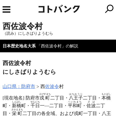
西佐波令村
（読み）にしさばりようむら
日本歴史地名大系
「西佐波令村」の解説
西佐波令村
にしさばりようむら
山口県：防府市
西
佐波令
村
えびすまち
はちおうじ
もとばし
[現在地名]
防府市
戎町
二丁目・
八王子
二丁目・
本橋
しんばし
せんにち
へいわまち
さば
町・
新橋
町・
千日
一―二丁目・
平和町
・
佐波
二丁
さかえまち
目・
栄町
二丁目の各全域、および戎町一丁目・八王