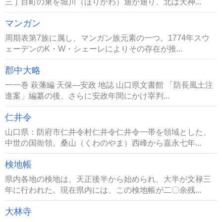
三丁目町の東を堀川（ほりかわ）通が通り、北は天神...
マンガン
周期表第7族に属し、マンガン族元素の一つ。1774年スウ
ェーデンのK・W・シェーレによりその存在が推...
郡中大略
一一巻 萩藩編 天保―安政 地誌 山口県文書館 「防長風土注
進案」編纂の後、さらに安政年間にかけ宰判...
仁井令
山口県：防府市仁井令村仁井令仁井令一帯を領域とした、
中世の国衙領。桑山（くわのやま）西峰から嘉永七年...
検地帳
県内各地の検地は、天正後半から始められ、大半が文禄三
年に行われた。現在県内には、この検地帳が二〇余残...
大林寺