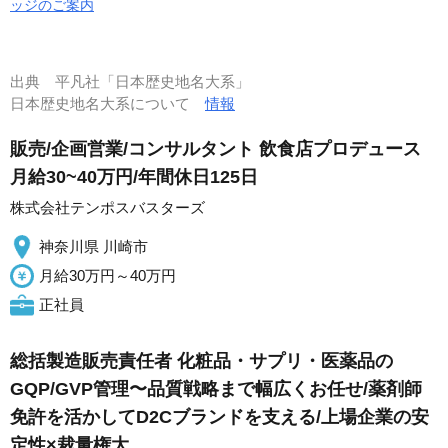
ッジのご案内
出典
平凡社「日本歴史地名大系」
日本歴史地名大系について
情報
販売/企画営業/コンサルタント 飲食店プロデュース
月給30~40万円/年間休日125日
株式会社テンポスバスターズ
神奈川県 川崎市
月給30万円～40万円
正社員
総括製造販売責任者 化粧品・サプリ・医薬品の
GQP/GVP管理〜品質戦略まで幅広くお任せ/薬剤師
免許を活かしてD2Cブランドを支える/上場企業の安
定性×裁量権大