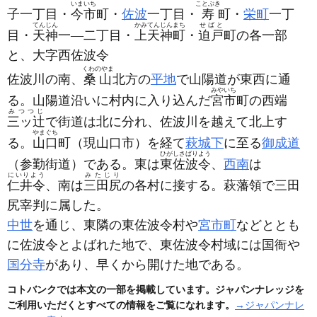
いまいち
ことぶき
子一丁目・
今市
町・
佐波
一丁目・
寿
町・
栄町
一丁
てんじん
かみてんじんまち
せばと
目・
天神
一―二丁目・
上天神町
・
迫戸
町の各一部
と、大字西佐波令
くわのやま
佐波川の南、
桑山
北方の
平地
で山陽道が東西に通
みやいち
る。山陽道沿いに村内に入り込んだ
宮市
町の西端
みつつじ
三ッ辻
で街道は北に分れ、佐波川を越えて北上す
やまぐち
る。
山口
町
（現山口市）
を経て
萩城下
に至る
御成道
ひがしさばりよう
（参勤街道）
である。東は
東佐波令
、
西南
は
にいりよう
みたじり
仁井令
、南は
三田尻
の各村に接する。萩藩領で三田
尻宰判に属した。
中世
を通じ、東隣の東佐波令村や
宮市町
などととも
に佐波令とよばれた地で、東佐波令村域には国衙や
国分寺
があり、早くから開けた地である。
コトバンクでは本文の一部を掲載しています。ジャパンナレッジを
ご利用いただくとすべての情報をご覧になれます。
→ジャパンナレ