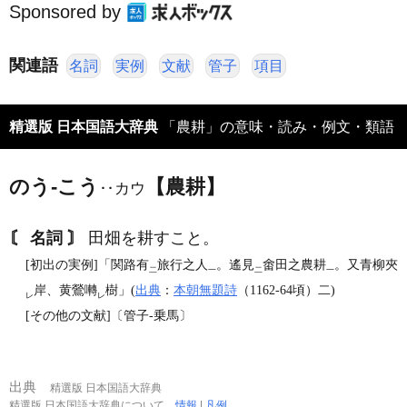
Sponsored by
関連語
名詞
実例
文献
管子
項目
精選版 日本国語大辞典
「農耕」の意味・読み・例文・類語
のう‐こう
【農耕】
‥カウ
〘 名詞 〙
田畑を耕すこと。
[初出の実例]「関路有
旅行之人
。遙見
畬田之農耕
。又青柳夾
二
一
二
一
岸、黄鶯囀
樹」(
出典
：
本朝無題詩
（1162‐64頃）二)
レ
レ
[その他の文献]〔管子‐乗馬〕
出典
精選版 日本国語大辞典
精選版 日本国語大辞典について
情報
|
凡例