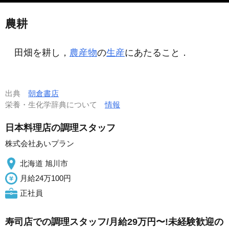
農耕
田畑を耕し，
農産物
の
生産
にあたること．
出典
朝倉書店
栄養・生化学辞典について
情報
日本料理店の調理スタッフ
株式会社あいプラン
北海道 旭川市
月給24万100円
正社員
寿司店での調理スタッフ/月給29万円〜!未経験歓迎の