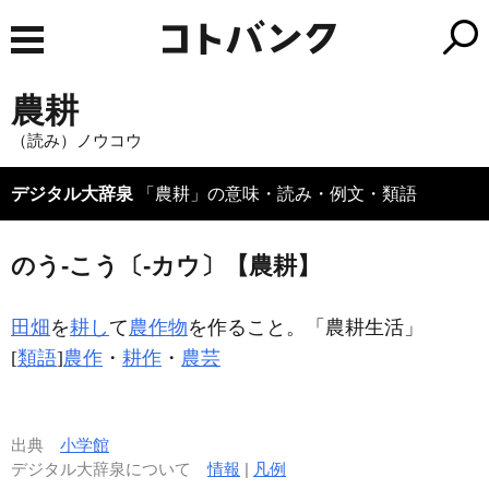
農耕
（読み）ノウコウ
デジタル大辞泉
「農耕」の意味・読み・例文・類語
のう‐こう〔‐カウ〕【農耕】
田畑
を
耕し
て
農作物
を作ること。「
農耕
生活」
[
類語
]
農作
・
耕作
・
農芸
出典
小学館
デジタル大辞泉について
情報
|
凡例