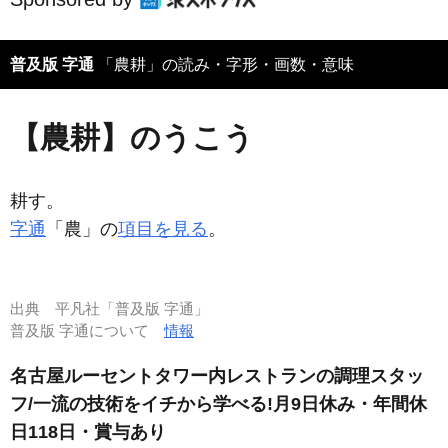
普及版 字通
「農耕」の読み・字形・画数・意味
【農耕】のうこう
耕す。
字通
「農」の
項目を見る
。
出典
平凡社「普及版 字通」
普及版 字通について
情報
名古屋ルーセントタワー内レストランの調理スタッ
フ/一流の技術をイチから学べる!月9日休み・年間休
日118日・賞与あり