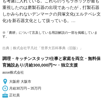
も考慮に入れている。これらのうちラボックが最も
重視したのは磨製石器の出現であったが，打製石器
しかみられないデンマークの貝塚文化(
エルテベレ文
化
)を新石器文化として扱っている。…
※「農耕」について言及している用語解説の一部を掲載していま
す。
出典｜
株式会社平凡社「世界大百科事典（旧版）」
調理・キッチンスタッフ/仕事と家庭を両立・無料保
育施設あり/月給300,000円〜・独立支援
asse株式会社
大阪府 大阪市
月給30万円～35万円
正社員