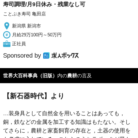
寿司調理/月9日休み・残業なし可
ことぶき寿司 亀田店
新潟県 新潟市
月給29万100円～50万円
正社員
Sponsored by
世界大百科事典（旧版）
内の
農耕
の言及
【新石器時代】より
…装身具として自然金を用いることはあっても，
銅，鉄などの金属を加工する知識はもたない。そし
てさらに，農耕と家畜飼育の存在と，土器の使用を