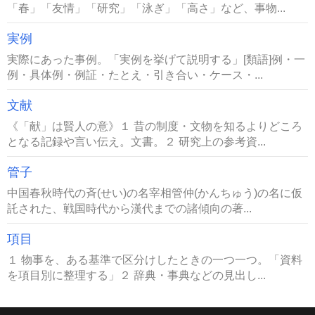
「春」「友情」「研究」「泳ぎ」「高さ」など、事物...
実例
実際にあった事例。「実例を挙げて説明する」[類語]例・一
例・具体例・例証・たとえ・引き合い・ケース・...
文献
《「献」は賢人の意》１ 昔の制度・文物を知るよりどころ
となる記録や言い伝え。文書。２ 研究上の参考資...
管子
中国春秋時代の斉(せい)の名宰相管仲(かんちゅう)の名に仮
託された、戦国時代から漢代までの諸傾向の著...
項目
１ 物事を、ある基準で区分けしたときの一つ一つ。「資料
を項目別に整理する」２ 辞典・事典などの見出し...