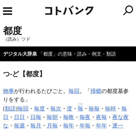
都度
（読み）ツド
デジタル大辞泉
「都度」の意味・読み・例文・類語
つ‐ど【都度】
物事
が行われるたびごと。
毎回
。「
帰郷
の
都度
墓参
りをする」
ごと
[
類語
]
毎回
・
毎度
・
毎次
・
度
・
毎
・
毎毎
・
毎時
・
毎
日
・
日日
・
日毎
・
毎朝
・
毎晩
・
毎夜
・
夜毎
・
夜な夜
な
・
毎週
・
毎月
・
月毎
・
毎年
・
年毎
・
年年
・
逐一