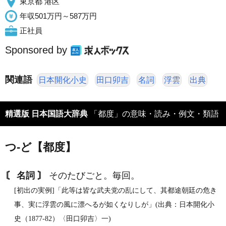
東京都 港区
年収501万円～587万円
正社員
Sponsored by
関連語
日本開化小史
田口卯吉
名詞
浮雲
出典
精選版 日本国語大辞典
「都度」の意味・読み・例文・類語
つ‐ど【都度】
〘 名詞 〙
そのたびごと。毎回。
[初出の実例]「此等は皆な武夫党の乱にして、其都途朝廷の危き
事、実に浮雲の風に漂へるが如くなりしが」(出典：日本開化小
史（1877‐82）〈田口卯吉〉一)