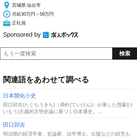
宮城県 仙台市
月給30万円～58万円
正社員
Sponsored by
関連語をあわせて調べる
日本開化小史
田口卯吉(たぐちうきち)（鼎軒(ていけん)）が著した啓蒙(け
いもう)主義的文明史論に基づく日本通史。...
田口卯吉
明治期の経済学者、史論家、法学博士。出版などの経営も