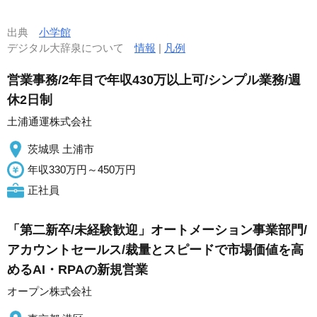
出典
小学館
デジタル大辞泉について
情報
|
凡例
営業事務/2年目で年収430万以上可/シンプル業務/週
休2日制
土浦通運株式会社
茨城県 土浦市
年収330万円～450万円
正社員
「第二新卒/未経験歓迎」オートメーション事業部門/
アカウントセールス/裁量とスピードで市場価値を高
めるAI・RPAの新規営業
オープン株式会社