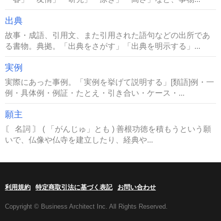
出典
故事・成語、引用文、また引用された語句などの出所であ
る書物。典拠。「出典をさがす」「出典を明示する」...
実例
実際にあった事例。「実例を挙げて説明する」[類語]例・一
例・具体例・例証・たとえ・引き合い・ケース・...
願主
〘 名詞 〙 ( 「がんじゅ」とも ) 善根功徳を積もうという願
いで、仏像や仏寺を建立したり、経典や...
利用規約
特定商取引法に基づく表記
お問い合わせ
Copyright © Business Architect Inc. All Rights Reserved.