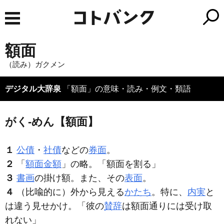
額面
（読み）ガクメン
デジタル大辞泉
「額面」の意味・読み・例文・類語
がく‐めん【額面】
１
公債
・
社債
などの
券面
。
２
「
額面金額
」の略。「
額面
を割る」
３
書画
の掛け額。また、その
表面
。
４
（比喩的に）外から見える
かたち
。特に、
内実
と
は違う見せかけ。「彼の
賛辞
は
額面
通りには受け取
れない」