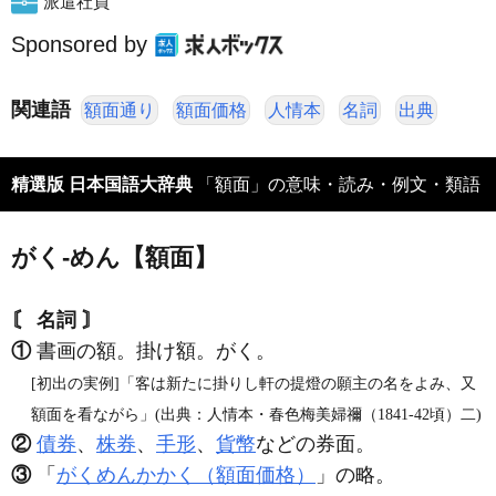
派遣社員
Sponsored by
関連語
額面通り
額面価格
人情本
名詞
出典
精選版 日本国語大辞典
「額面」の意味・読み・例文・類語
がく‐めん【額面】
〘 名詞 〙
①
書画の額。掛け額。がく。
[初出の実例]「客は新たに掛りし軒の提燈の願主の名をよみ、又
額面を看ながら」(出典：人情本・春色梅美婦禰（1841‐42頃）二)
②
債券
、
株券
、
手形
、
貨幣
などの券面。
③
「
がくめんかかく（額面価格）
」の略。