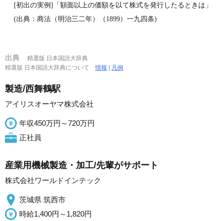
[初出の実例]「額面以上の価額を以て株式を発行したるときは」
(出典：商法（明治三二年）（1899）一九四条)
出典
精選版 日本国語大辞典
精選版 日本国語大辞典について
情報
|
凡例
製造/西舞鶴駅
アイリスオーヤマ株式会社
年収450万円～720万円
正社員
産業用機械製造・加工/先輩がサポート
株式会社ワールドインテック
茨城県 筑西市
時給1,400円～1,820円