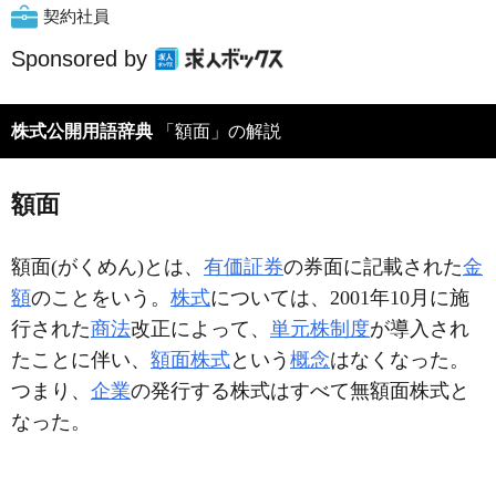
契約社員
Sponsored by
株式公開用語辞典
「額面」の解説
額面
額面(がくめん)とは、
有価証券
の券面に記載された
金
額
のことをいう。
株式
については、2001年10月に施
行された
商法
改正によって、
単元株制度
が導入され
たことに伴い、
額面株式
という
概念
はなくなった。
つまり、
企業
の発行する株式はすべて無額面株式と
なった。