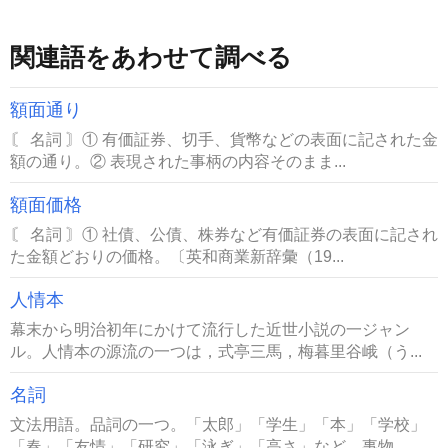
関連語をあわせて調べる
額面通り
〘 名詞 〙① 有価証券、切手、貨幣などの表面に記された金
額の通り。② 表現された事柄の内容そのまま...
額面価格
〘 名詞 〙① 社債、公債、株券など有価証券の表面に記され
た金額どおりの価格。〔英和商業新辞彙（19...
人情本
幕末から明治初年にかけて流行した近世小説の一ジャン
ル。人情本の源流の一つは，式亭三馬，梅暮里谷峨（う...
名詞
文法用語。品詞の一つ。「太郎」「学生」「本」「学校」
「春」「友情」「研究」「泳ぎ」「高さ」など、事物...