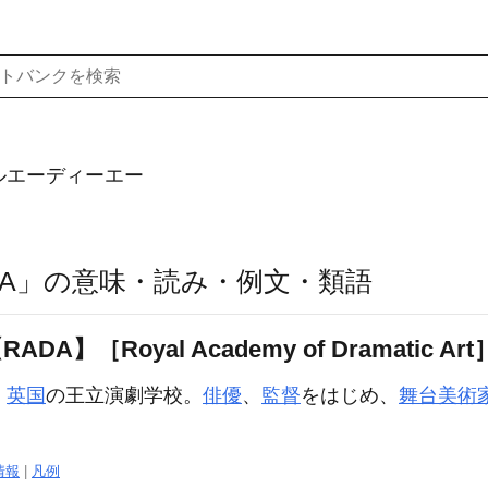
ルエーディーエー
DA」の意味・読み・例文・類語
】［Royal Academy of Dramatic Art
》
英国
の王立演劇学校。
俳優
、
監督
をはじめ、
舞台美術
。
情報
|
凡例