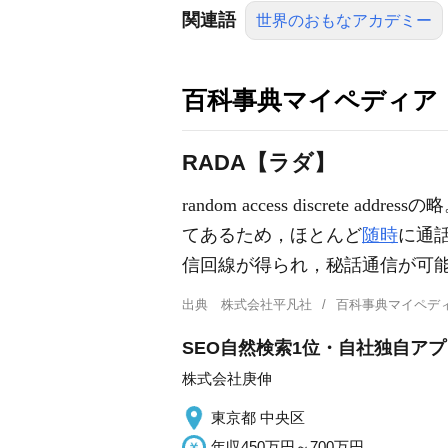
関連語
世界のおもなアカデミー
百科事典マイペディア
RADA【ラダ】
random access discrete addressの
てあるため，ほとんど
随時
に通
信回線が得られ，秘話通信が可
出典
株式会社平凡社
百科事典マイペデ
SEO自然検索1位・自社独自アプ
株式会社庚伸
東京都 中央区
年収450万円～700万円