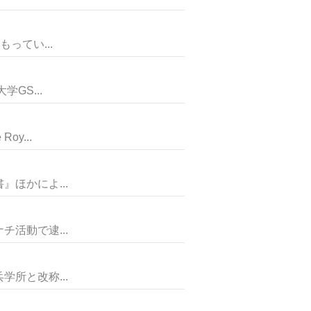
ってい...
GS...
y...
ほかによ...
活動で逮...
所と改称...