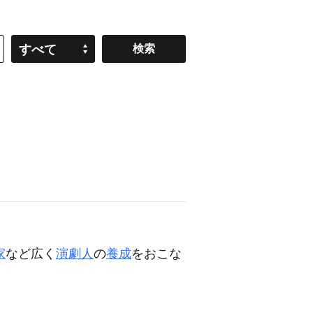
すべて
］
家
など広く
演劇人
の
養成
をおこな