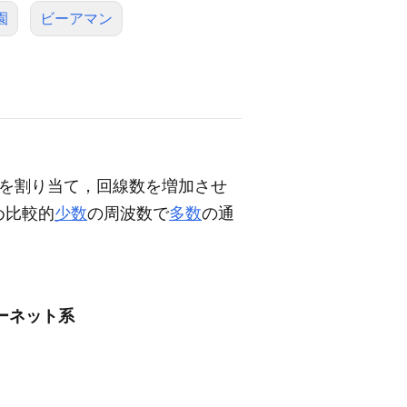
園
ビーアマン
を割り当て，回線数を増加させ
め比較的
少数
の周波数で
多数
の通
ターネット系