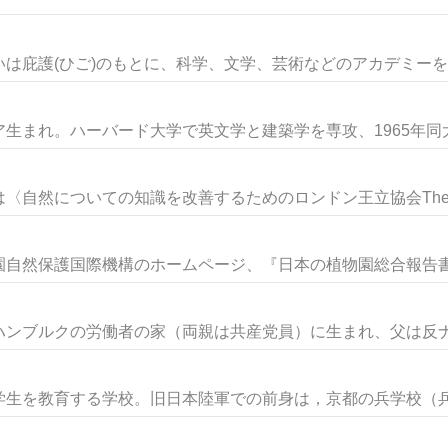
は庇護(ひご)のもとに、科学、文学、芸術などのアカデミーをも
まれ。ハーバード大学で英文学と建築学を専攻、1965年同大学
自然についての知識を改善するためのロンドン王立協会The Ro
自然保護国際機構のホームページ、『日本の植物園総合報告書』
ンブルクの労働者の家（両親は共産党員）に生まれ、父は反ナチ
生を教育する学校。旧日本陸軍での前身は，京都の兵学校（兵学