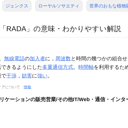
ジェンクス
ローヤルソサエティ
世界のおもな植物
「RADA」の意味・わかりやすい解説
略。
無線電話
の
加入者
に，
周波数
と時間の幾つかの組合せ
話できるようにした
多重通信方式
。
時間軸
を利用するた
能で
干渉
，
妨害
に
強い
。
ィアについて
情報
リケーションの販売営業/その他IT/Web・通信・イン