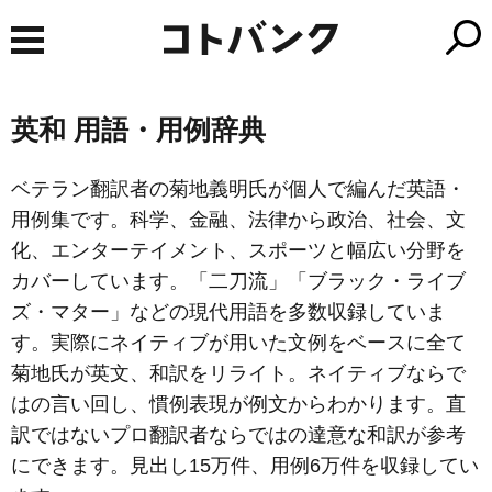
英和 用語・用例辞典
ベテラン翻訳者の菊地義明氏が個人で編んだ英語・
用例集です。科学、金融、法律から政治、社会、文
化、エンターテイメント、スポーツと幅広い分野を
カバーしています。「二刀流」「ブラック・ライブ
ズ・マター」などの現代用語を多数収録していま
す。実際にネイティブが用いた文例をベースに全て
菊地氏が英文、和訳をリライト。ネイティブならで
はの言い回し、慣例表現が例文からわかります。直
訳ではないプロ翻訳者ならではの達意な和訳が参考
にできます。見出し15万件、用例6万件を収録してい