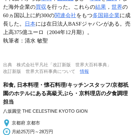
た海外企業の
買収
を行った。これらの
結果
，
世界
の
60ヵ国以上に約300の
関連会社
をもつ
多国籍企業
に成
長した。
日本
には在日法人BASFジャパンがある。売
上高375億ユーロ（2004年12月期）。
執筆者：
清水 敏聖
出典
株式会社平凡社「改訂新版 世界大百科事典」
改訂新版 世界大百科事典について
情報
和食, 日本料理・懐石料理/キッチンスタッフ/京都祇
園のホテルにある高級天ぷら・京料理店の夕食調理
担当
八坂圓堂 THE CELESTINE KYOTO GION
京都府 京都市
月給25万円～28万円