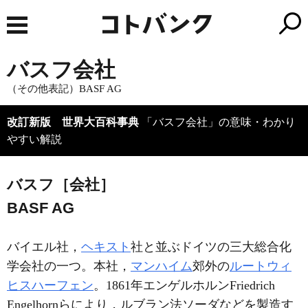
バスフ会社
（その他表記）BASF AG
改訂新版 世界大百科事典
「バスフ会社」の意味・わかり
やすい解説
バスフ［会社］
BASF AG
バイエル社，
ヘキスト
社と並ぶドイツの三大総合化
学会社の一つ。本社，
マンハイム
郊外の
ルートウィ
ヒスハーフェン
。1861年エンゲルホルンFriedrich
Engelhornらにより，ルブラン法ソーダなどを製造す