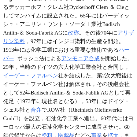
るデッカーホフ・クレム社Dyckerhoff Clem ＆ Cieと
してマンハイムに設立された。65年にはバーディッ
シュ・アニリン・ウント・ソーダ工業社Badisch
Anilin-＆ Soda-Fabrik AGに
改称
。その後70年に
アリザ
リン染料
，97年にはインジゴ染料の生産を開始。
1913年には化学工業における重要な技術である
ハー
バー
=ボッシュ法による
アンモニア合成
を開始した。
25年，当時のドイツの六大化学工業会社と合同し，
イーゲー・ファルベン
社を結成した。第2次大戦後は
イーゲー・ファルベン社は解体され，その後継会社
として52年Badisch Anilin-＆ Soda-Fablik AGとして再
発足（1973年に現社名となる），53年にはドイツ・
シェル社と
合弁
でROW社（Rheinisch Olefinwerke
GmbH）を設立，石油化学工業へ進出。60年代にはヨ
ーロッパ最大の石油化学センターに成長させた。60
年代後半からは
塗料
，
医薬品
などへ
事業
を
拡大
，ま