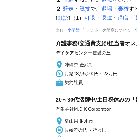
２
競走
・
競技
で、
退場
・
棄権
す
[
類語
]（
1
）
引退
・
退陣
・
退職
・
出典
小学館
デジタル大辞泉について
介護事務/交通費支給/担当者オス
デイケアセンター信愛の丘
沖縄県 金武町
月給18万5,000円～22万円
契約社員
20～30代活躍中/土日祝休みの「
有限会社M.D.K Corporation
富山県 射水市
月給23万円～25万円