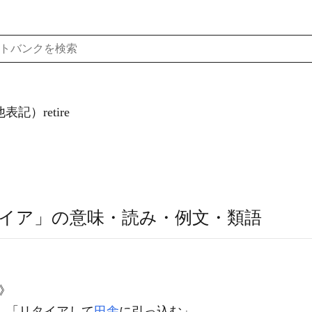
記）retire
イア」の意味・読み・例文・類語
》
。「
リタイア
して
田舎
に引っ込む」