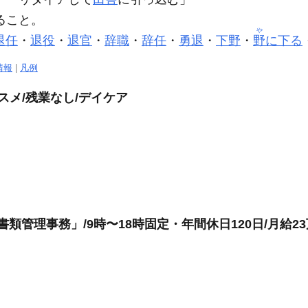
ること。
や
退任
・
退役
・
退官
・
辞職
・
辞任
・
勇退
・
下野
・
野
に下る
情報
|
凡例
スメ/残業なし/デイケア
書類管理事務」/9時〜18時固定・年間休日120日/月給2