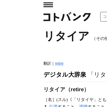
リタイア
（その他表
翻訳｜
retire
デジタル大辞泉
「リタ
リタイア（retire）
［名］
(スル)
《「リタイヤ」とも
１
引退
すること。
退職
すること