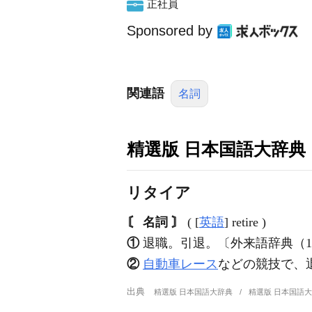
正社員
Sponsored by
関連語
名詞
精選版 日本国語大辞典
リタイア
〘 名詞 〙
( [
英語
] retire )
①
退職。引退。〔外来語辞典（19
②
自動車レース
などの競技で、
出典
精選版 日本国語大辞典
精選版 日本国語