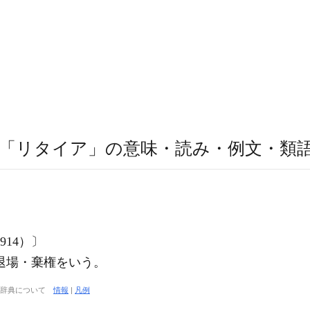
「リタイア」の意味・読み・例文・類
14）〕
退場・棄権をいう。
大辞典について
情報
|
凡例