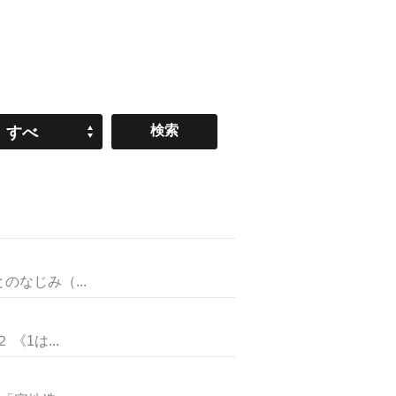
すべ
て
なじみ（...
1は...