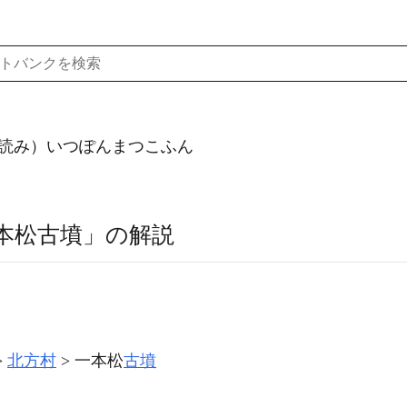
読み）いつぽんまつこふん
本松古墳」の解説
北方村
一本松
古墳