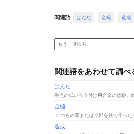
関連語
はんだ
金槌
造成
関連語をあわせて調べ
はんだ
融点の低いろう付け用合金の総称。軟
金槌
１ つちの頭または全部を鉄で作ったも
造成