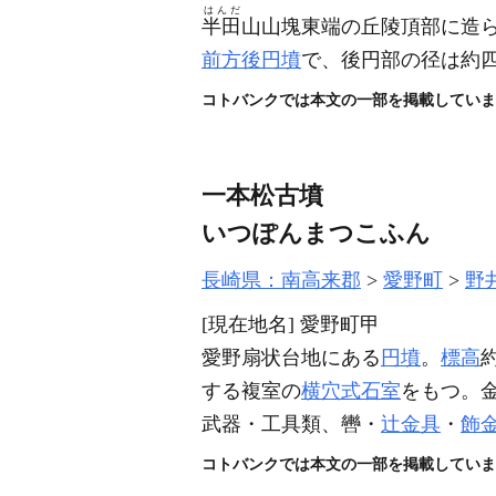
はんだ
半田
山山塊東端の丘陵頂部に造
前方後円墳
で、後円部の径は約
コトバンクでは本文の一部を掲載していま
一本松古墳
いつぽんまつこふん
長崎県：南高来郡
愛野町
野
[現在地名]
愛野町甲
愛野扇状台地にある
円墳
。
標高
する複室の
横穴式石室
をもつ。
武器・工具類、轡・
辻金具
・
飾
コトバンクでは本文の一部を掲載していま