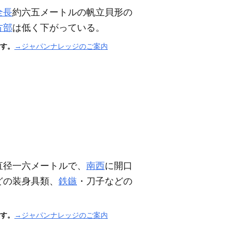
全長
約六五メートルの帆立貝形の
方部
は低く下がっている。
す。
→ジャパンナレッジのご案内
直径一六メートルで、
南西
に開口
どの装身具類、
鉄鏃
・刀子などの
す。
→ジャパンナレッジのご案内