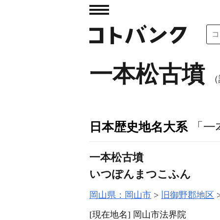
一本松古墳
（
日本歴史地名大系
「一
一本松古墳
いつぽんまつこふん
岡山県：岡山市
旧御野郡地区
[現在地名]
岡山市法界院