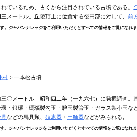
られているため、古くから注目されている古墳である。
四三メートル。丘陵頂上に位置する後円部に対して、
前
す。ジャパンナレッジをご利用いただくとすべての情報をご覧になれま
井村
一本松古墳
約三〇メートル。昭和四二年
（一九六七）
に発掘調査。
金環・銀環・瑪瑙製勾玉・碧玉製管玉・ガラス製小玉な
金具
などの馬具類、
須恵器
・
土師器
などがみられる。
す。ジャパンナレッジをご利用いただくとすべての情報をご覧になれま