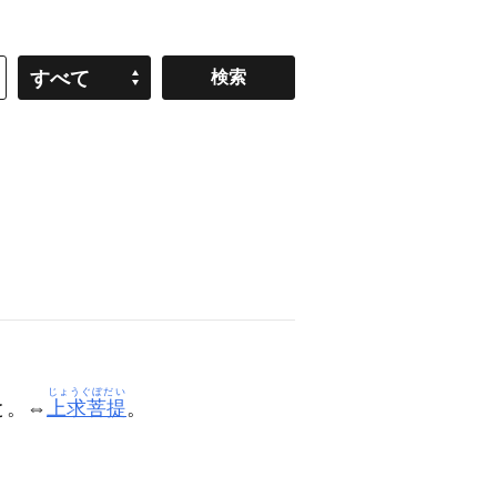
すべて
じょうぐぼだい
と。⇔
上求菩提
。