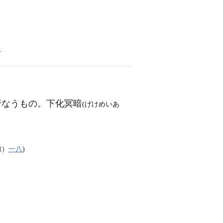
語
行なうもの。下化冥暗
(げけめいあ
前）
一八
)