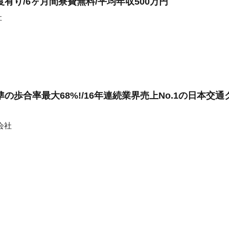
有り/6ヶ月間寮費無料/平均年収500万円
社
歩合率最大68%!/16年連続業界売上No.1の日本交通
会社