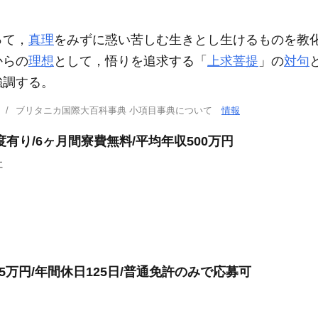
って，
真理
をみずに惑い苦しむ生きとし生けるものを教
からの
理想
として，悟りを追求する「
上求菩提
」の
対句
強調する。
ブリタニカ国際大百科事典 小項目事典について
情報
有り/6ヶ月間寮費無料/平均年収500万円
社
5万円/年間休日125日/普通免許のみで応募可