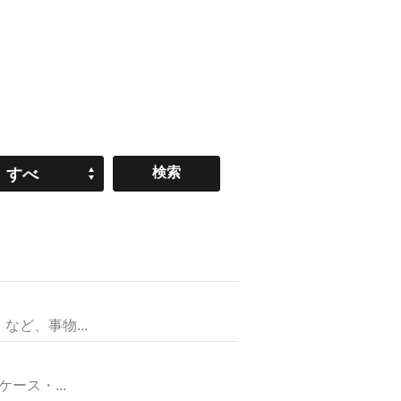
すべ
て
ど、事物...
ス・...