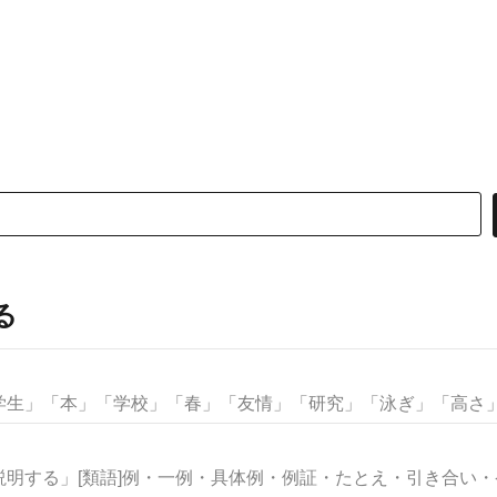
る
生」「本」「学校」「春」「友情」「研究」「泳ぎ」「高さ」な
明する」[類語]例・一例・具体例・例証・たとえ・引き合い・ケー