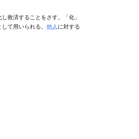
化し救済することをさす。「化」
として用いられる。
他人
に対する