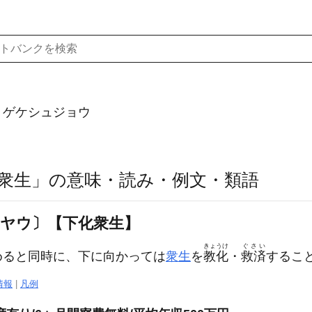
）ゲケシュジョウ
衆生」の意味・読み・例文・類語
ジヤウ〕【下化衆生】
きょうけ
ぐさい
めると同時に、下に向かっては
衆生
を
教化
・
救済
するこ
情報
|
凡例