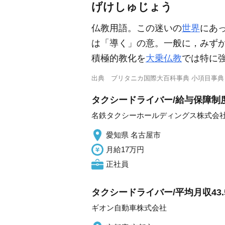
げけしゅじょう
仏教用語。この迷いの
世界
にあ
は「導く」の意。一般に，みず
積極的教化を
大乗仏教
では特に
出典
ブリタニカ国際大百科事典 小項目事典
タクシードライバー/給与保障制度
名鉄タクシーホールディングス株式会
愛知県 名古屋市
月給17万円
正社員
タクシードライバー/平均月収43.
ギオン自動車株式会社