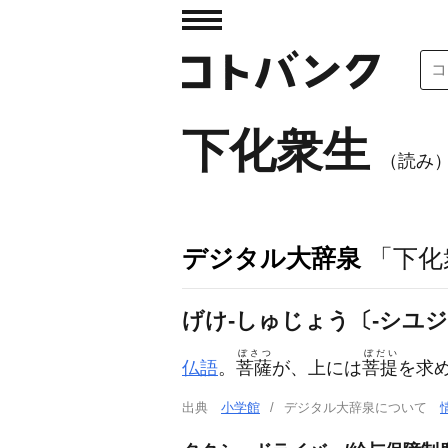
下化衆生
（読み
デジタル大辞泉
「下化
げけ‐しゅじょう〔‐シユ
ぼさつ
ぼだい
仏語
。
菩薩
が、上には
菩提
を求
出典
小学館
デジタル大辞泉について