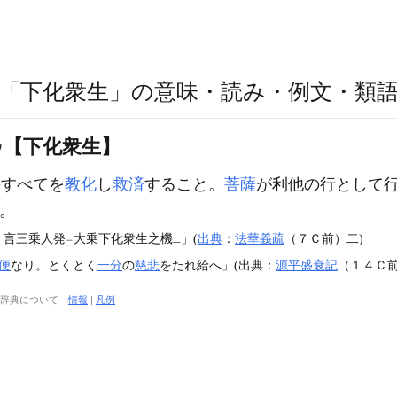
「下化衆生」の意味・読み・例文・類
【下化衆生】
ウ
すべてを
教化
し
救済
すること。
菩薩
が利他の行として
。
。言三乗人発
大乗下化衆生之機
」(
出典
：
法華義疏
（７Ｃ前）二)
二
一
便
なり。とくとく
一分
の
慈悲
をたれ給へ」(出典：
源平盛衰記
（１４Ｃ
大辞典について
情報
|
凡例