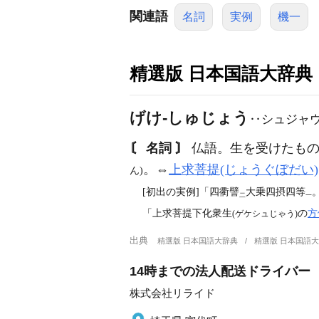
関連語
名詞
実例
機一
精選版 日本国語大辞典
げけ‐しゅじょう
‥シュジャ
〘 名詞 〙
仏語。生を受けたもの
。⇔
上求菩提(じょうぐぼだい)
ん)
[初出の実例]「四衢譬
大乗四摂四等
二
一
「上求菩提下化衆生
の
方
(ゲケシュじゃう)
出典
精選版 日本国語大辞典
精選版 日本国語
14時までの法人配送ドライバー
株式会社リライド