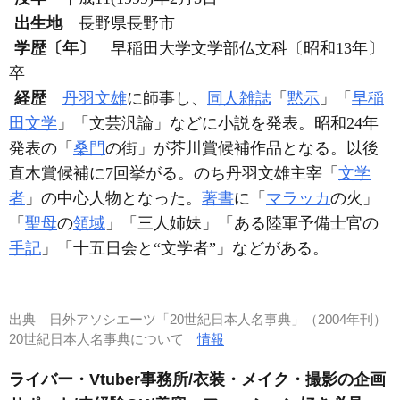
出生地
長野県長野市
学歴〔年〕
早稲田大学文学部仏文科〔昭和13年〕
卒
経歴
丹羽文雄
に師事し、
同人雑誌
「
黙示
」「
早稲
田文学
」「文芸汎論」などに小説を発表。昭和24年
発表の「
桑門
の街」が芥川賞候補作品となる。以後
直木賞候補に7回挙がる。のち丹羽文雄主宰「
文学
者
」の中心人物となった。
著書
に「
マラッカ
の火」
「
聖母
の
領域
」「三人姉妹」「ある陸軍予備士官の
手記
」「十五日会と“文学者”」などがある。
出典
日外アソシエーツ「20世紀日本人名事典」（2004年刊）
20世紀日本人名事典について
情報
ライバー・Vtuber事務所/衣装・メイク・撮影の企画