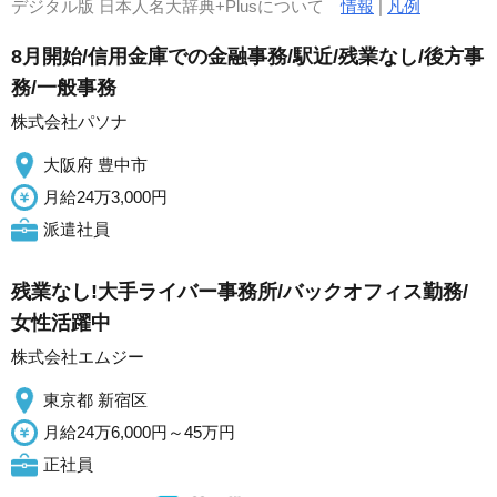
デジタル版 日本人名大辞典+Plusについて
情報
|
凡例
8月開始/信用金庫での金融事務/駅近/残業なし/後方事
務/一般事務
株式会社パソナ
大阪府 豊中市
月給24万3,000円
派遣社員
残業なし!大手ライバー事務所/バックオフィス勤務/
女性活躍中
株式会社エムジー
東京都 新宿区
月給24万6,000円～45万円
正社員