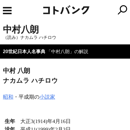
中村八朗
（読み）ナカムラ ハチロウ
20世紀日本人名事典
「中村八朗」の解説
中村 八朗
ナカムラ ハチロウ
昭和
・平成期の
小説家
生年
大正3(1914)年4月16日
没年
平成11(1999)年2月3日