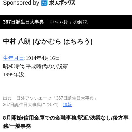
Sponsored by
367日誕生日大事典
「中村八朗」の解説
中村 八朗 (なかむら はちろう)
生年月日
:1914年4月16日
昭和時代;平成時代の小説家
1999年没
出典
日外アソシエーツ「367日誕生日大事典」
367日誕生日大事典について
情報
8月開始/信用金庫での金融事務/駅近/残業なし/後方事
務/一般事務