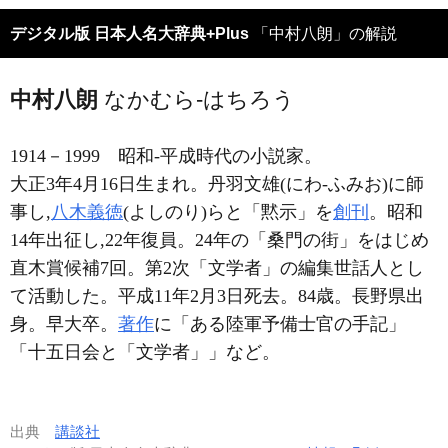
デジタル版 日本人名大辞典+Plus
「中村八朗」の解説
中村八朗
なかむら-はちろう
1914－1999
昭和-平成時代の小説家。
大正3年4月16日生まれ。丹羽文雄(にわ-ふみお)に師
事し,
八木義徳
(よしのり)らと「黙示」を
創刊
。昭和
14年出征し,22年復員。24年の「桑門の街」をはじめ
直木賞候補7回。第2次「文学者」の編集世話人とし
て活動した。平成11年2月3日死去。84歳。長野県出
身。早大卒。
著作
に「ある陸軍予備士官の手記」
「十五日会と「文学者」」など。
出典
講談社