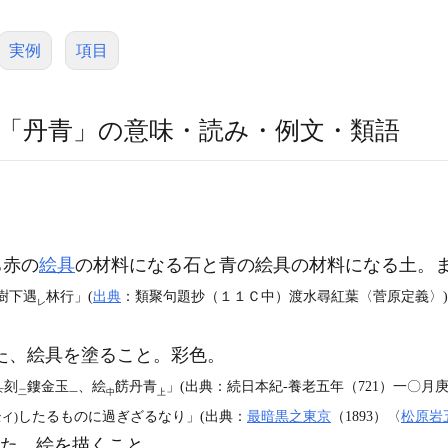
実例
項目
「丹青」の意味・読み・例文・類語
ち赤の
絵具
の材料になる石と青の絵具の材料になる土。
樹下遇
林行」(
出典
：類聚句題抄（１１Ｃ中）渡水尋紅葉〈菅原定義〉)
レ
た、絵具を塗ること。彩色。
刻
鏤金玉
、絵
餝丹青
」(出典：続日本紀‐養老五年（721）一〇月庚
下
二
一
中
上
したるものに過ぎざるなり」(出典：
最暗黒之東京
（1893）〈
松原岩
イ)
。また、絵を描くこと。