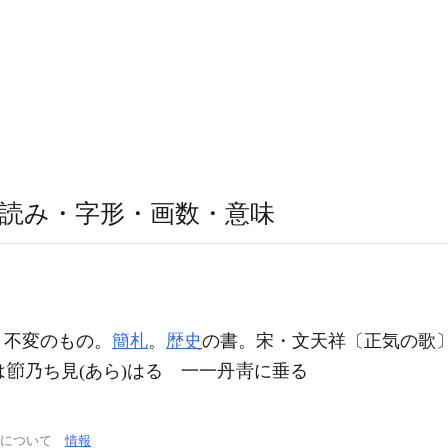
読み・字形・画数・意味
。不変のもの。
簡札
。
歴史
の書。宋・文天祥〔正気の
は
乃ち見(あら)はる 一一丹
に垂る
通について
情報