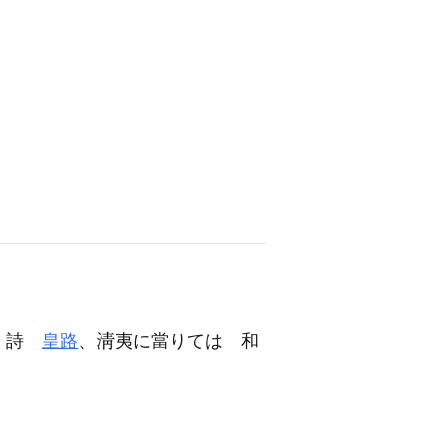
歌〕詩
皇路
、
夷に當りては 和