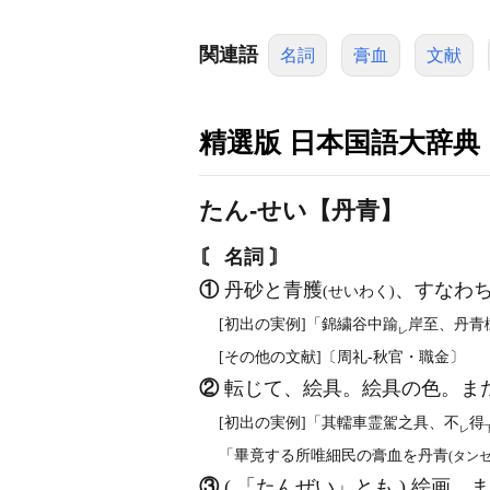
関連語
名詞
膏血
文献
精選版 日本国語大辞典
たん‐せい【丹青】
〘 名詞 〙
①
丹砂と青雘
、すなわ
(せいわく)
[初出の実例]「錦繍谷中踰
岸至、丹青
レ
[その他の文献]〔周礼‐秋官・職金〕
②
転じて、絵具。絵具の色。ま
[初出の実例]「其轜車霊駕之具、不
得
レ
「畢竟する所唯細民の膏血を丹青
(タンセ
③
( 「たんぜい」とも ) 絵画