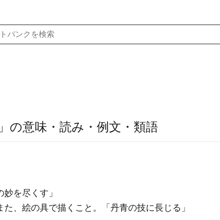
」の意味・読み・例文・類語
の妙を尽くす」
また、絵の具で描くこと。「
丹青
の技に長じる」