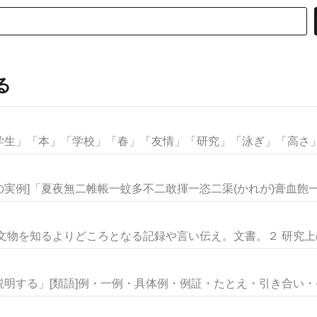
る
生」「本」「学校」「春」「友情」「研究」「泳ぎ」「高さ」な
の実例]「夏夜無二帷帳一蚊多不二敢揮一恣二渠(かれが)膏血飽一.
文物を知るよりどころとなる記録や言い伝え。文書。２ 研究上の参
明する」[類語]例・一例・具体例・例証・たとえ・引き合い・ケー