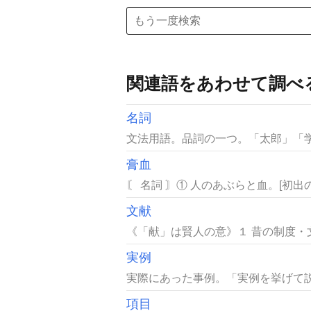
関連語をあわせて調べ
名詞
文法用語。品詞の一つ。「太郎」「学
膏血
〘 名詞 〙① 人のあぶらと血。[初出
文献
《「献」は賢人の意》１ 昔の制度・
実例
実際にあった事例。「実例を挙げて説
項目