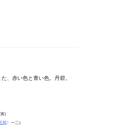
また、赤い色と青い色。丹碧。
寅)
五郎
〉一二)