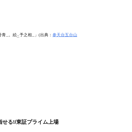
丹青
。絵
予之相
」(出典：
参天台五台山
一
二
一
指せる!/東証プライム上場