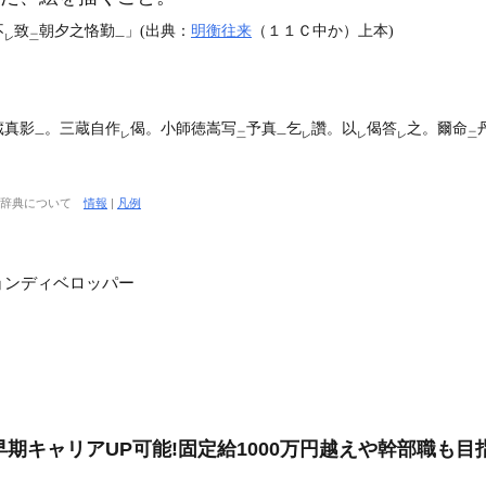
不
致
朝夕之恪勤
」(出典：
明衡往来
（１１Ｃ中か）上本)
レ
二
一
蔵真影
。三蔵自作
偈。小師徳嵩写
予真
乞
讚。以
偈答
之。爾命
一
レ
二
一
レ
レ
レ
二
大辞典について
情報
|
凡例
ョンディベロッパー
早期キャリアUP可能!固定給1000万円越えや幹部職も目