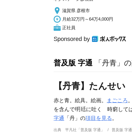
滋賀県 彦根市
月給32万円～64万4,000円
正社員
Sponsored by
普及版 字通
「丹青」の
【丹青】たんせい
赤と青。絵具。絵画。
まごころ
を含んで
に吐く 時窮して
字通
「丹」の
項目を見る
。
出典
平凡社「普及版 字通」
普及版 字