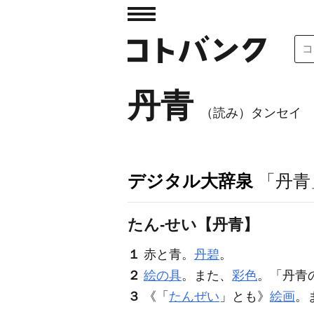
丹青
（読み）タンセイ
デジタル大辞泉
「丹青
たん‐せい【丹青】
１
赤と青。
丹碧
。
２
絵の具
。また、
彩色
。「
丹青
３
《「
たんぜい
」とも》
絵画
。