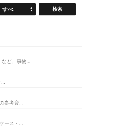
すべ
て
ど、事物...
..
考資...
ス・...