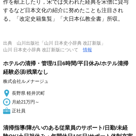
作を献上したり，宋では失われた経典を宋僧に貸与
するなど日本文化の紹介に努めたことも注目され
る。「改定史籍集覧」「大日本仏教全書」所収。
出典
山川出版社「山川 日本史小辞典 改訂新版」
山川 日本史小辞典 改訂新版について
情報
ホテルの清掃・管理/1日6時間/平日休み/ホテル清掃
経験必須/残業なし
株式会社ルメナージュ
長野県 軽井沢町
月給21万円～
正社員
清掃指導/障がいのある従業員のサポート/日勤/未経