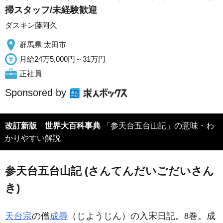
掃スタッフ/未経験歓迎
ダスキン藤阿久
群馬県 太田市
月給24万5,000円～31万円
正社員
Sponsored by
改訂新版 世界大百科事典
「参天台五台山記」の意味・わ
かりやすい解説
参天台五台山記 (さんてんだいごだいさん
き)
天台宗
の僧
成尋
（じようじん）の入宋日記。8巻。成