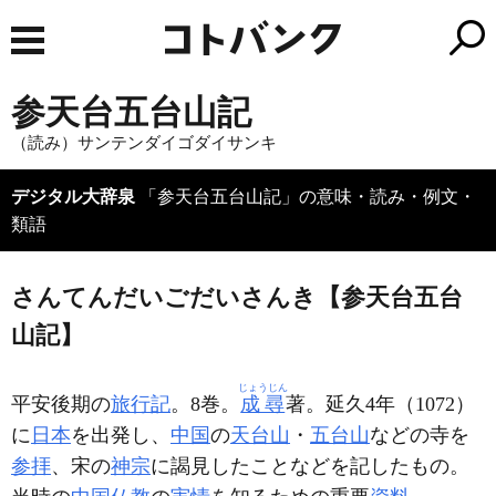
参天台五台山記
（読み）サンテンダイゴダイサンキ
デジタル大辞泉
「参天台五台山記」の意味・読み・例文・
類語
さんてんだいごだいさんき【参天台五台
山記】
じょうじん
平安後期の
旅行記
。8巻。
成尋
著。延久4年（1072）
に
日本
を出発し、
中国
の
天台山
・
五台山
などの寺を
参拝
、宋の
神宗
に謁見したことなどを記したもの。