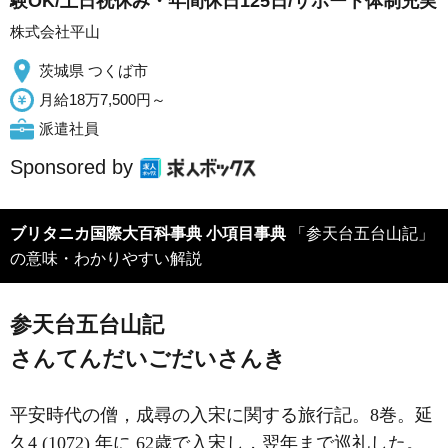
験OK/土日祝休み・年間休日125日/サポート体制充実
株式会社平山
茨城県 つくば市
月給18万7,500円～
派遣社員
Sponsored by
ブリタニカ国際大百科事典 小項目事典
「参天台五台山記」
の意味・わかりやすい解説
参天台五台山記
さんてんだいごだいさんき
平安時代の僧，成尋の入宋に関する旅行記。8巻。延
久4 (1072) 年に 62歳で入宋し，翌年まで巡礼した。