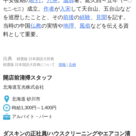
平安後期の
紀行
。
八巻
。
成尋
著。延久四～五年（
一〇
）成立。
作者
が
入宋
して天台山、五台山など
七二‐七三
を巡歴したことと、その
前後
の
経験
、
見聞
を記す。
当時の中国
仏教
の実情や
地理
、
風俗
などを伝える資
料として重要。
出典
精選版 日本国語大辞典
精選版 日本国語大辞典について
情報
|
凡例
開店前清掃スタッフ
北海道互光株式会社
北海道 砂川市
時給1,300円～1,400円
アルバイト・パート
ダスキンの正社員/ハウスクリーニングやエアコン清