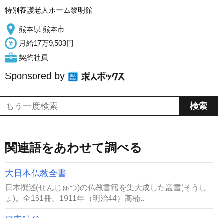
特別養護老人ホーム黎明館
熊本県 熊本市
月給17万9,503円
契約社員
Sponsored by
関連語をあわせて調べる
大日本仏教全書
日本撰述(せんじゅつ)の仏教書籍を集大成した叢書(そうし
ょ)。全161冊。1911年（明治44）高楠...