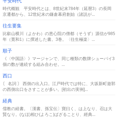
平安時代
時代概観 平安時代とは、8世紀末784年（延暦3）の長岡
京遷都から、12世紀末の鎌倉幕府創始（諸説が...
往生要集
比叡山横川（よかわ）の恵心院の僧都（そうず）源信が985
年（寛和1）に撰述した書。3巻。〈往生極楽〉...
順子
《〈中国語〉》マージャンで、同じ種類の数牌シューパイ3
個の数が連続する組み合わせ。...
西口
〘 名詞 〙 西側の出入口。江戸時代では特に、大坂新町遊郭
の西側出口をさすことが多い。[初出の実例]...
経典
儒教の経書。〔漢書、孫宝伝〕寶曰く、は上なり、召は大
賢なり。(なほ)相ひ(よろこ)ばざることり、經典...