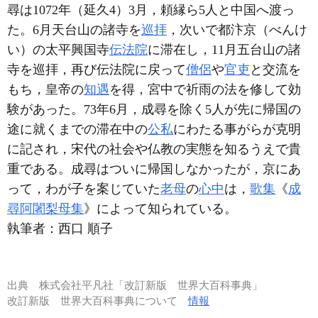
尋は1072年（延久4）3月，頼縁ら5人と中国へ渡っ
た。6月天台山の諸寺を
巡拝
，次いで都汴京（べんけ
い）の太平興国寺
伝法院
に滞在し，11月五台山の諸
寺を巡拝，再び伝法院に戻って
僧侶
や
官吏
と交流を
もち，皇帝の
知遇
を得，宮中で祈雨の法を修して効
験があった。73年6月，成尋を除く5人が先に帰国の
途に就くまでの滞在中の
公私
にわたる事がらが克明
に記され，宋代の社会や仏教の実態を知るうえで貴
重である。成尋はついに帰国しなかったが，京にあ
って，わが子を案じていた
老母
の
心中
は，
歌集
《
成
尋阿闍梨母集
》によって知られている。
執筆者：
西口 順子
出典
株式会社平凡社「改訂新版 世界大百科事典」
改訂新版 世界大百科事典について
情報