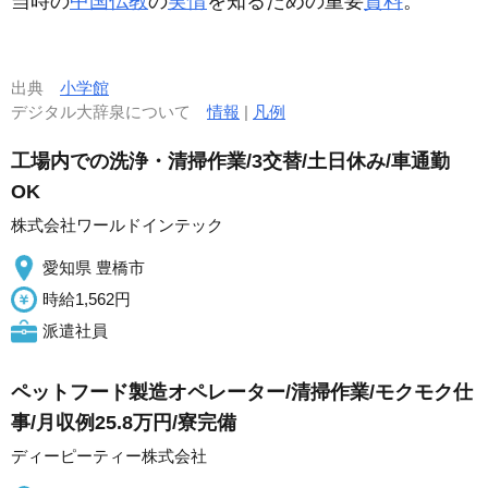
当時の
中国仏教
の
実情
を知るための重要
資料
。
出典
小学館
デジタル大辞泉について
情報
|
凡例
工場内での洗浄・清掃作業/3交替/土日休み/車通勤
OK
株式会社ワールドインテック
愛知県 豊橋市
時給1,562円
派遣社員
ペットフード製造オペレーター/清掃作業/モクモク仕
事/月収例25.8万円/寮完備
ディーピーティー株式会社