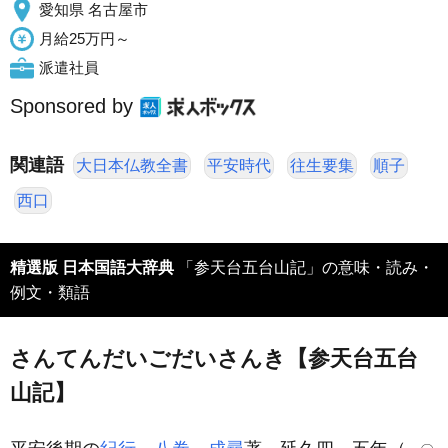
愛知県 名古屋市
月給25万円～
派遣社員
Sponsored by
関連語
大日本仏教全書
平安時代
往生要集
順子
西口
精選版 日本国語大辞典
「参天台五台山記」の意味・読み・
例文・類語
さんてんだいごだいさんき【参天台五台
山記】