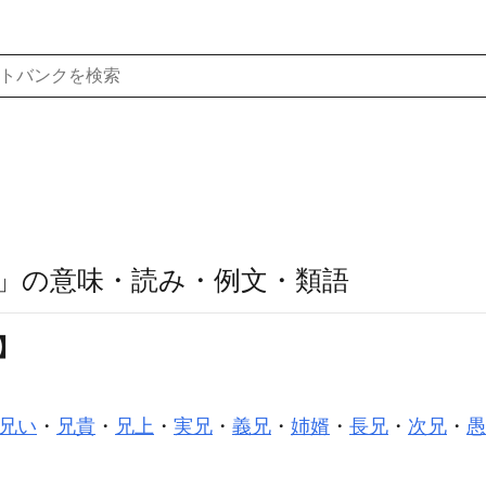
」の意味・読み・例文・類語
】
兄い
・
兄貴
・
兄上
・
実兄
・
義兄
・
姉婿
・
長兄
・
次兄
・
愚