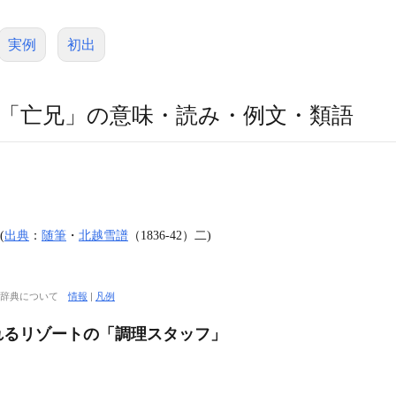
実例
初出
「亡兄」の意味・読み・例文・類語
(
出典
：
随筆
・
北越雪譜
（1836‐42）二)
大辞典について
情報
|
凡例
れるリゾートの「調理スタッフ」