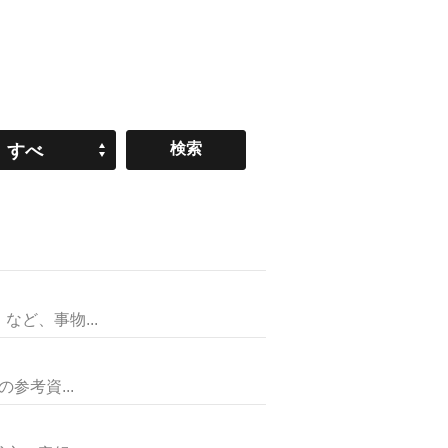
すべ
て
ど、事物...
考資...