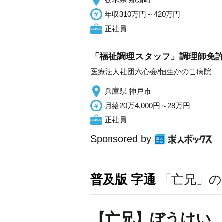
年収310万円～420万円
正社員
「福祉調理スタッフ」調理師免許
医療法人社団六心会/恒生かのこ病院
兵庫県 神戸市
月給20万4,000円～28万円
正社員
Sponsored by
普及版 字通
「亡兄」の
【亡兄】ぼうけい