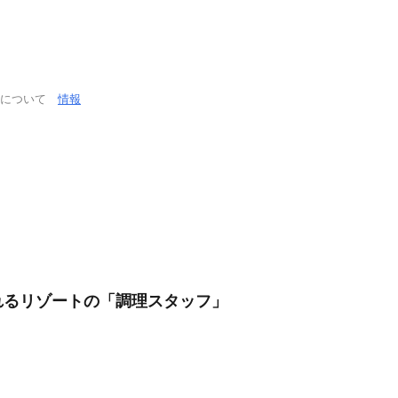
通について
情報
れるリゾートの「調理スタッフ」