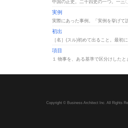
中国の正史。二十四史の一つ。一三〇
実例
実際にあった事例。「実例を挙げて説
初出
［名］(スル)初めて出ること。最初に
項目
１ 物事を、ある基準で区分けしたと
Copyright © Business Architect Inc. All Rights R