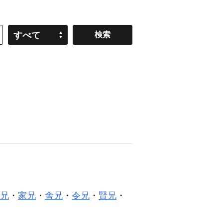
すべて
兄
・
家兄
・
舎兄
・
令兄
・
賢兄
・