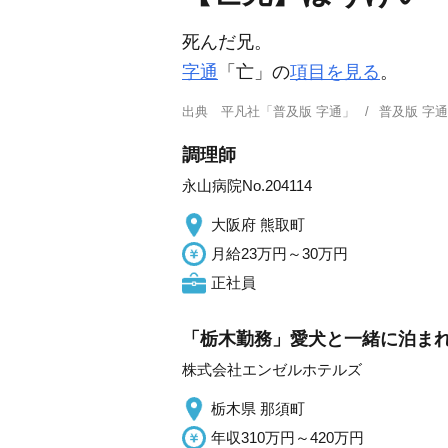
死んだ兄。
字通
「亡」の
項目を見る
。
出典
平凡社「普及版 字通」
普及版 字
調理師
永山病院No.204114
大阪府 熊取町
月給23万円～30万円
正社員
「栃木勤務」愛犬と一緒に泊ま
株式会社エンゼルホテルズ
栃木県 那須町
年収310万円～420万円