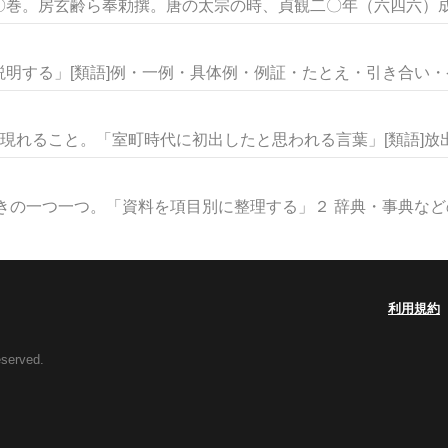
巻。房玄齢ら奉勅撰。唐の太宗の時、貞観二〇年（六四六）成立
明する」[類語]例・一例・具体例・例証・たとえ・引き合い・ケー
現れること。「室町時代に初出したと思われる言葉」[類語]放出・
きの一つ一つ。「資料を項目別に整理する」２ 辞典・事典などの見
利用規約
eserved.