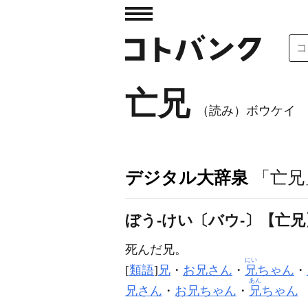
亡兄
（読み）ボウケイ
デジタル大辞泉
「亡兄
ぼう‐けい〔バウ‐〕【亡兄
死んだ兄。
にい
[
類語
]
兄
・
お兄さん
・
兄
ちゃん
・
あん
兄さん
・
お兄ちゃん
・
兄
ちゃん