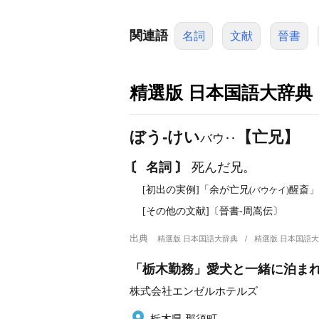
関連語
名詞
文献
晉書
精選版 日本国語大辞典
ぼう‐けい
【亡兄】
バウ‥
〘 名詞 〙
死んだ兄。
[初出の実例]「余が亡兄
醒斎」
(バウケイ)
[その他の文献]〔晉書‐周嵩伝〕
出典
精選版 日本国語大辞典
精選版 日本国語
「栃木勤務」愛犬と一緒に泊ま
株式会社エンゼルホテルズ
栃木県 那須町