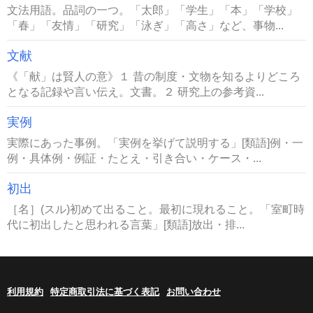
文法用語。品詞の一つ。「太郎」「学生」「本」「学校」
「春」「友情」「研究」「泳ぎ」「高さ」など、事物...
文献
《「献」は賢人の意》１ 昔の制度・文物を知るよりどころ
となる記録や言い伝え。文書。２ 研究上の参考資...
実例
実際にあった事例。「実例を挙げて説明する」[類語]例・一
例・具体例・例証・たとえ・引き合い・ケース・...
初出
［名］(スル)初めて出ること。最初に現れること。「室町時
代に初出したと思われる言葉」[類語]放出・排...
利用規約
特定商取引法に基づく表記
お問い合わせ