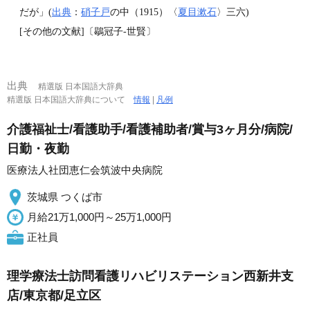
だが」(
出典
：
硝子戸
の中（1915）〈
夏目漱石
〉三六)
[その他の文献]〔鶡冠子‐世賢〕
出典
精選版 日本国語大辞典
精選版 日本国語大辞典について
情報
|
凡例
介護福祉士/看護助手/看護補助者/賞与3ヶ月分/病院/
日勤・夜勤
医療法人社団恵仁会筑波中央病院
茨城県 つくば市
月給21万1,000円～25万1,000円
正社員
理学療法士訪問看護リハビリステーション西新井支
店/東京都/足立区