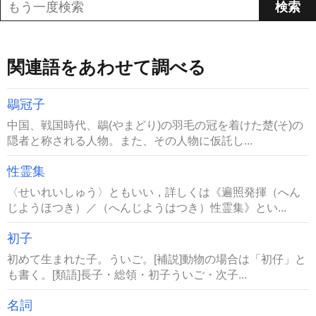
関連語をあわせて調べる
鶡冠子
中国、戦国時代、鶡(やまどり)の羽毛の冠を着けた楚(そ)の
隠者と称される人物。また、その人物に仮託し...
性霊集
〈せいれいしゅう〉ともいい，詳しくは《遍照発揮（へん
じようほつき）／（へんじようはつき）性霊集》とい...
初子
初めて生まれた子。ういご。[補説]動物の場合は「初仔」と
も書く。[類語]長子・総領・初子ういご・次子...
名詞