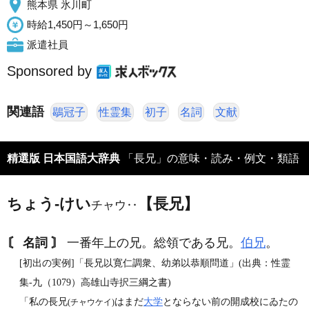
熊本県 氷川町
時給1,450円～1,650円
派遣社員
Sponsored by
関連語
鶡冠子
性霊集
初子
名詞
文献
精選版 日本国語大辞典
「長兄」の意味・読み・例文・類語
ちょう‐けい
【長兄】
チャウ‥
〘 名詞 〙
一番年上の兄。総領である兄。
伯兄
。
[初出の実例]「長兄以寛仁調衆、幼弟以恭順問道」(出典：性霊
集‐九（1079）高雄山寺択三綱之書)
「私の長兄
はまだ
大学
とならない前の開成校にゐたの
(チャウケイ)