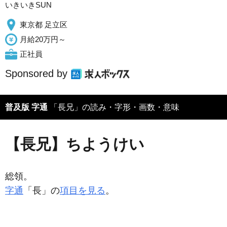
いきいきSUN
東京都 足立区
月給20万円～
正社員
Sponsored by
普及版 字通
「長兄」の読み・字形・画数・意味
【長兄】ちようけい
総領。
字通
「長」の
項目を見る
。