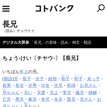
長兄
（読み）チョウケイ
デジタル大辞泉
「長兄」の意味・読み・例文・類語
ちょう‐けい〔チヤウ‐〕【長兄】
いちばん
年上
の兄。
はつご
ういご
[
類語
]
兄
・
長子
・
次子
・
総領
・
初子
・
初子
・
末っ子
・
長男
・
長女
・
次男
・
次女
・
次兄
・
長姉
・
お兄さん
・
にい
兄
ちゃん
・
兄い
・
兄貴
・
兄上
・
実兄
・
義兄
・
姉婿
・
亡兄
・
愚兄
・
家兄
・
舎兄
・
令兄
・
賢兄
・
兄さん
・
お
あん
兄ちゃん
・
兄
ちゃん