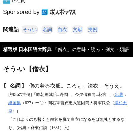
正社員
Sponsored by
関連語
そうい
名詞
白衣
文献
実例
精選版 日本国語大辞典
「僧衣」の意味・読み・例文・類語
そう‐い【僧衣】
〘 名詞 〙
僧の着る衣服。ころも。法衣。そうえ。
[初出の実例]「昨朝劔戟陪
丹閣
、今夕僧衣向
花宮
」(
出典
：
二
一
二
一
経国集
（827）一〇・聞右軍曹貞忠入道因簡大将軍良公〈
淳和天
皇
〉)
「これよりのち暫くも僧衣を脱て白衣になるをば無礼とするな
り」(出典：斉東俗談（1681）六)