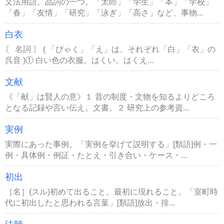
文法用語。品詞の一つ。「太郎」「学生」「本」「学校」
「春」「友情」「研究」「泳ぎ」「高さ」など、事物...
白衣
〘 名詞 〙 ( 「びゃく」「え」は、それぞれ「白」「衣」の
呉音 )① 白い色の衣服。はくい。はくえ...
文献
《「献」は賢人の意》１ 昔の制度・文物を知るよりどころ
となる記録や言い伝え。文書。２ 研究上の参考資...
実例
実際にあった事例。「実例を挙げて説明する」[類語]例・一
例・具体例・例証・たとえ・引き合い・ケース・...
初出
［名］(スル)初めて出ること。最初に現れること。「室町時
代に初出したと思われる言葉」[類語]放出・排...