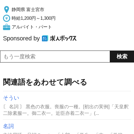
静岡県 富士宮市
時給1,200円～1,300円
アルバイト・パート
Sponsored by
関連語をあわせて調べる
そうい
〘 名詞 〙 黒色の衣服。喪服の一種。[初出の実例]「天皇釈
二除素服一。御二衣一。近臣亦着二衣一」(...
名詞