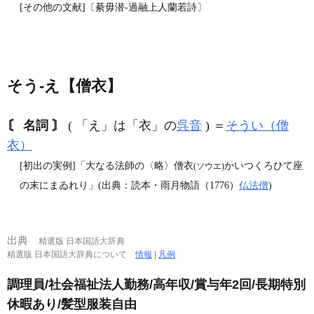
[その他の文献]〔綦毋潜‐過融上人蘭若詩〕
そう‐え【僧衣】
〘 名詞 〙
( 「え」は「衣」の
呉音
) ＝
そうい（僧
衣）
[初出の実例]「大なる法師の〈略〉僧衣
かいつくろひて座
(ソウエ)
の末にまゐれり」(出典：読本・雨月物語（1776）
仏法僧
)
出典
精選版 日本国語大辞典
精選版 日本国語大辞典について
情報
|
凡例
調理員/社会福祉法人勤務/高年収/賞与年2回/長期特別
休暇あり/髪型服装自由