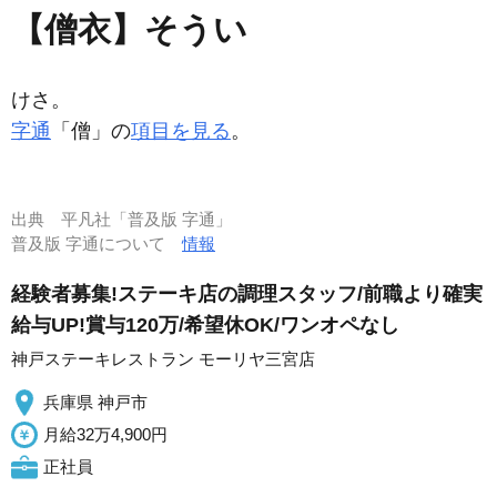
【僧衣】そうい
けさ。
字通
「僧」の
項目を見る
。
出典
平凡社「普及版 字通」
普及版 字通について
情報
経験者募集!ステーキ店の調理スタッフ/前職より確実
給与UP!賞与120万/希望休OK/ワンオペなし
神戸ステーキレストラン モーリヤ三宮店
兵庫県 神戸市
月給32万4,900円
正社員