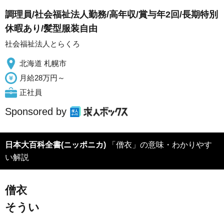
調理員/社会福祉法人勤務/高年収/賞与年2回/長期特別
休暇あり/髪型服装自由
社会福祉法人とらくろ
北海道 札幌市
月給28万円～
正社員
Sponsored by
日本大百科全書(ニッポニカ)
「僧衣」の意味・わかりやす
い解説
僧衣
そうい