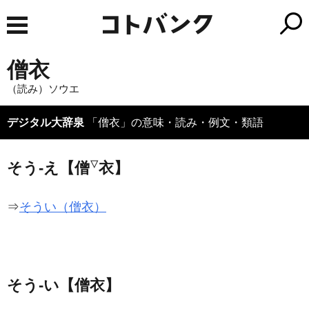
僧衣
（読み）ソウエ
デジタル大辞泉
「僧衣」の意味・読み・例文・類語
▽
そう‐え【僧
衣】
⇒
そうい（僧衣）
そう‐い【僧衣】