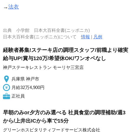
→
法衣
出典
小学館 日本大百科全書(ニッポニカ)
日本大百科全書(ニッポニカ)について
情報
|
凡例
経験者募集!ステーキ店の調理スタッフ/前職より確実
給与UP!賞与120万/希望休OK/ワンオペなし
神戸ステーキレストラン モーリヤ三宮店
兵庫県 神戸市
月給32万4,900円
正社員
早朝のみor夕方のみ選べる 社員食堂の調理補助/週3
から/上井出ICから車で15分
グリーンホスピタリティフードサービス株式会社