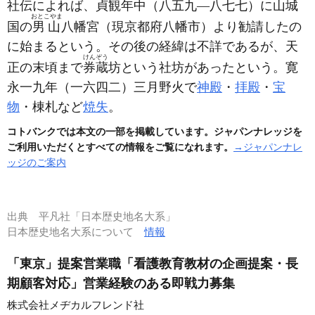
社伝によれば、貞観年中
（八五九―八七七）
に山城
おとこやま
国の
男山
八幡宮
（現京都府八幡市）
より勧請したの
に始まるという。その後の経緯は不詳であるが、天
けんぞう
正の末頃まで
券蔵
坊という社坊があったという。寛
永一九年
（一六四二）
三月野火で
神殿
・
拝殿
・
宝
物
・棟札など
焼失
。
コトバンクでは本文の一部を掲載しています。ジャパンナレッジを
ご利用いただくとすべての情報をご覧になれます。
→ジャパンナレ
ッジのご案内
出典
平凡社「日本歴史地名大系」
日本歴史地名大系について
情報
「東京」提案営業職「看護教育教材の企画提案・長
期顧客対応」営業経験のある即戦力募集
株式会社メヂカルフレンド社