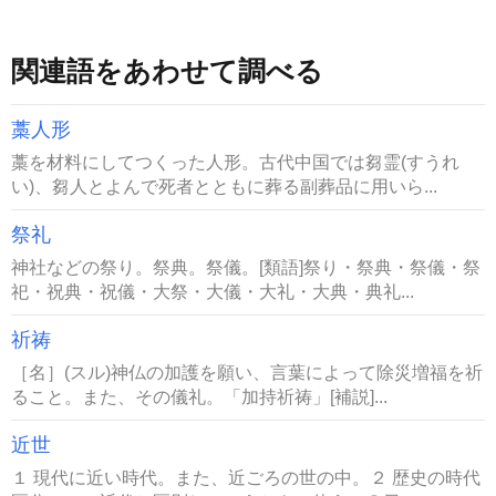
関連語をあわせて調べる
藁人形
藁を材料にしてつくった人形。古代中国では芻霊(すうれ
い)、芻人とよんで死者とともに葬る副葬品に用いら...
祭礼
神社などの祭り。祭典。祭儀。[類語]祭り・祭典・祭儀・祭
祀・祝典・祝儀・大祭・大儀・大礼・大典・典礼...
祈祷
［名］(スル)神仏の加護を願い、言葉によって除災増福を祈
ること。また、その儀礼。「加持祈祷」[補説]...
近世
１ 現代に近い時代。また、近ごろの世の中。２ 歴史の時代