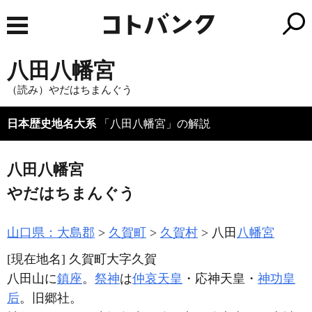
八田八幡宮
（読み）やだはちまんぐう
日本歴史地名大系
「八田八幡宮」の解説
八田八幡宮
やだはちまんぐう
山口県：大島郡
久賀町
久賀村
八田
八幡宮
[現在地名]
久賀町大字久賀
八田山に
鎮座
。
祭神
は
仲哀天皇
・応神天皇・
神功皇
后
。旧郷社。