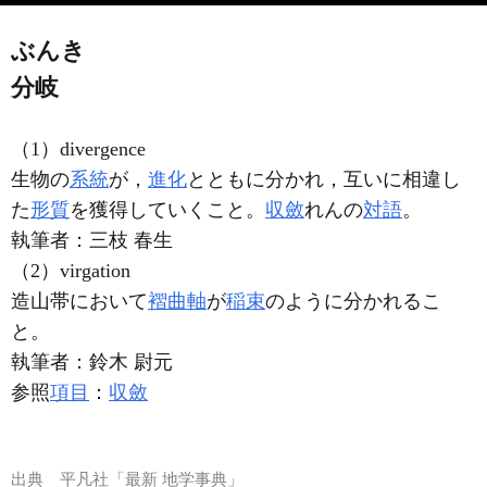
ぶんき
分岐
（1）divergence
生物の
系統
が，
進化
とともに分かれ，互いに相違し
た
形質
を獲得していくこと。
収斂
れん
の
対語
。
執筆者：
三枝 春生
（2）virgation
造山帯において
褶曲軸
が
稲束
のように分かれるこ
と。
執筆者：
鈴木 尉元
参照
項目
：
収斂
出典
平凡社「最新 地学事典」