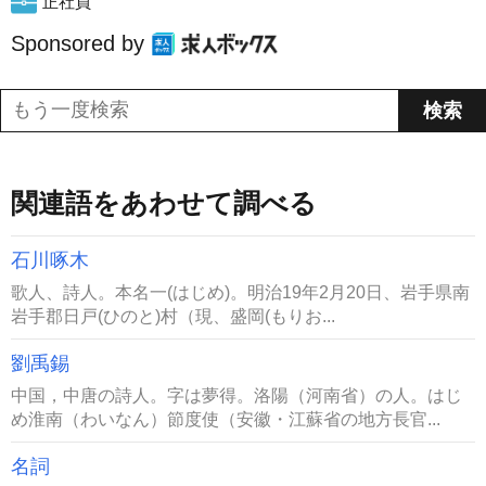
正社員
Sponsored by
関連語をあわせて調べる
石川啄木
歌人、詩人。本名一(はじめ)。明治19年2月20日、岩手県南
岩手郡日戸(ひのと)村（現、盛岡(もりお...
劉禹錫
中国，中唐の詩人。字は夢得。洛陽（河南省）の人。はじ
め淮南（わいなん）節度使（安徽・江蘇省の地方長官...
名詞