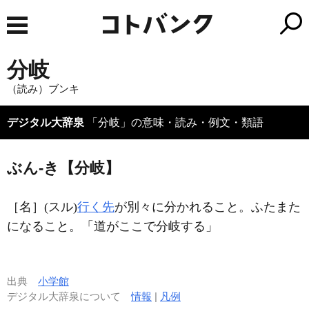
分岐
（読み）ブンキ
デジタル大辞泉
「分岐」の意味・読み・例文・類語
ぶん‐き【分岐】
［名］
(スル)
行く先
が別々に分かれること。ふたまた
になること。「道がここで
分岐
する」
出典
小学館
デジタル大辞泉について
情報
|
凡例