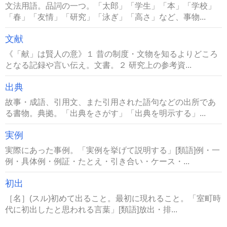
文法用語。品詞の一つ。「太郎」「学生」「本」「学校」
「春」「友情」「研究」「泳ぎ」「高さ」など、事物...
文献
《「献」は賢人の意》１ 昔の制度・文物を知るよりどころ
となる記録や言い伝え。文書。２ 研究上の参考資...
出典
故事・成語、引用文、また引用された語句などの出所であ
る書物。典拠。「出典をさがす」「出典を明示する」...
実例
実際にあった事例。「実例を挙げて説明する」[類語]例・一
例・具体例・例証・たとえ・引き合い・ケース・...
初出
［名］(スル)初めて出ること。最初に現れること。「室町時
代に初出したと思われる言葉」[類語]放出・排...