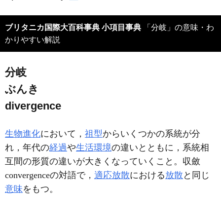
ブリタニカ国際大百科事典 小項目事典
「分岐」の意味・わ
かりやすい解説
分岐
ぶんき
divergence
生物進化
において，
祖型
からいくつかの系統が分
れ，年代の
経過
や
生活環境
の違いとともに，系統相
互間の形質の違いが大きくなっていくこと。収斂
convergenceの対語で，
適応放散
における
放散
と同じ
意味
をもつ。