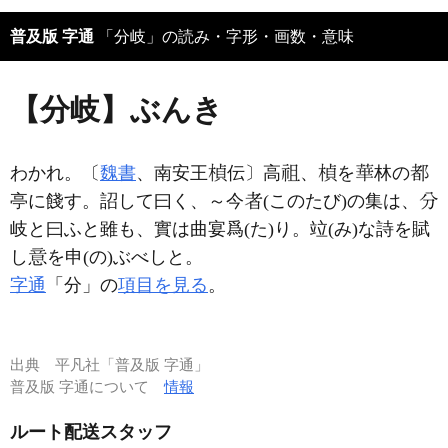
普及版 字通
「分岐」の読み・字形・画数・意味
【分岐】ぶんき
わかれ。〔
魏書
、南安王
伝〕高
、
を
林の
亭に餞す。詔して曰く、～今
(このたび)の集は、
岐と曰ふと雖も、實は曲宴爲(た)り。竝(み)な詩を賦
し
を申(の)ぶべしと。
字通
「分」の
項目を見る
。
出典
平凡社「普及版 字通」
普及版 字通について
情報
ルート配送スタッフ