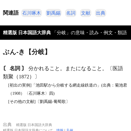
関連語
石川啄木
劉禹錫
名詞
文献
出典
精選版 日本国語大辞典
「分岐」の意味・読み・例文・類語
ぶん‐き【分岐】
〘 名詞 〙
分かれること。またになること。〔医語
類聚（1872）〕
[初出の実例]「池田駅から分岐する網走線鉄道の」(出典：菊池君
（1908）〈石川啄木〉四)
[その他の文献]〔劉禹錫‐葡萄歌〕
出典
精選版 日本国語大辞典
精選版 日本国語大辞典について
情報
|
凡例