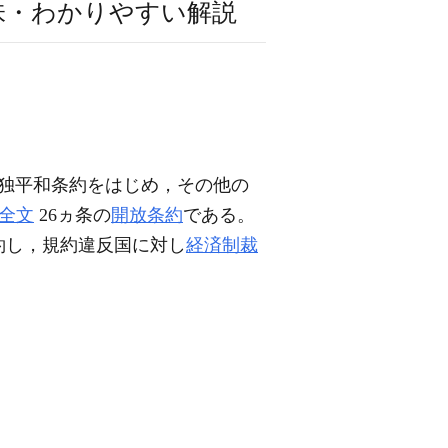
味・わかりやすい解説
独平和条約をはじめ，その他の
全文
26ヵ条の
開放条約
である。
約し，規約違反国に対し
経済制裁