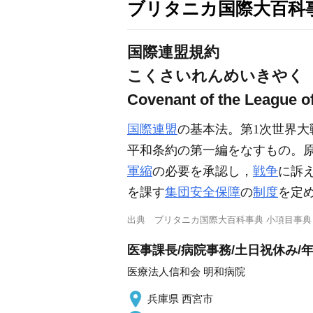
ブリタニカ国際大百科
国際連盟規約
こくさいれんめいきやく
Covenant of the League o
国際連盟
の基本法。第1次世界大
平和条約の第一編をなすもの。原
軍縮
の必要を承認し，
戦争
に訴
を課す
集団安全保障
の
制度
を定め
出典
ブリタニカ国際大百科事典 小項目事典
医事課長/病院事務/土日祝休み/
医療法人信和会 明和病院
兵庫県 西宮市