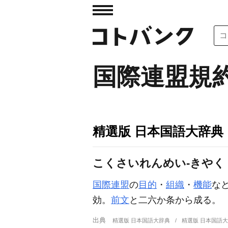
国際連盟規
精選版 日本国語大辞典
こくさいれんめい‐きやく
国際連盟
の
目的
・
組織
・
機能
な
効。
前文
と二六か条から成る。
出典
精選版 日本国語大辞典
精選版 日本国語