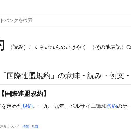
約
（読み）こくさいれんめいきやく
（その他表記）Covenan
「国際連盟規約」の意味・読み・例文
【国際連盟規約】
どを定めた
規約
。一九一九年、ベルサイユ講和
条約
の第
大辞典について
情報
|
凡例