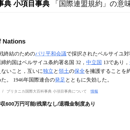
事典 小項目事典
「国際連盟規約」の意
f Nations
戦終結のための
パリ平和会議
で採択されたベルサイユ対
締約国はベルサイユ条約署名国 32，
中立国
13であり，
えないこと，互いに
独立
と
領土
の
保全
を擁護することを
た。 1946年国際連合の
発足
とともに失効した。
ブリタニカ国際大百科事典 小項目事典について
情報
年収600万円可能/残業なし/退職金制度あり