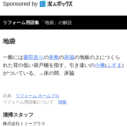
Sponsored by
リフォーム用語集
「地袋」の解説
地袋
一般には
書院造り
の
座敷
の
床脇
の地板の上につくら
れた背の低い袋戸棚を指す。引き違いの
小襖
(
ふすま
)
がついている。→床の間、床脇
出典
リフォーム ホームプロ
リフォーム用語集について
情報
清掃スタッフ
株式会社トミープラス