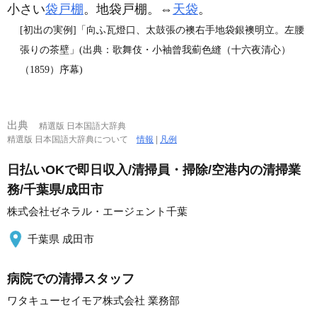
小さい
袋戸棚
。地袋戸棚。⇔
天袋
。
[初出の実例]「向ふ瓦燈口、太鼓張の襖右手地袋銀襖明立。左腰
張りの茶壁」(出典：歌舞伎・小袖曾我薊色縫（十六夜清心）
（1859）序幕)
出典
精選版 日本国語大辞典
精選版 日本国語大辞典について
情報
|
凡例
日払いOKで即日収入/清掃員・掃除/空港内の清掃業
務/千葉県/成田市
株式会社ゼネラル・エージェント千葉
千葉県 成田市
病院での清掃スタッフ
ワタキューセイモア株式会社 業務部