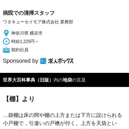
病院での清掃スタッフ
ワタキューセイモア株式会社 業務部
神奈川県 横浜市
時給1,225円～
契約社員
Sponsored by
世界大百科事典（旧版）
内の
地袋
の言及
【棚】より
…袋棚は床の間や棚の上方または下方に設けられる
小戸棚で，引違いの戸襖が付く。上方を天袋とい