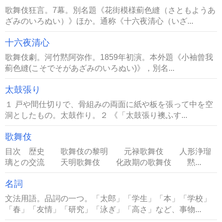
歌舞伎狂言。7幕。別名題《花街模様薊色縫（さともようあ
ざみのいろぬい）》ほか。通称《十六夜清心（いざ...
十六夜清心
歌舞伎劇。河竹黙阿弥作。1859年初演。本外題《小袖曾我
薊色縫(こそでそがあざみのいろぬい)》，別名...
太鼓張り
１ 戸や間仕切りで、骨組みの両面に紙や板を張って中を空
洞としたもの。太鼓作り。２ 《「太鼓張り襖ふす...
歌舞伎
目次 歴史 歌舞伎の黎明 元禄歌舞伎 人形浄瑠
璃との交流 天明歌舞伎 化政期の歌舞伎 黙...
名詞
文法用語。品詞の一つ。「太郎」「学生」「本」「学校」
「春」「友情」「研究」「泳ぎ」「高さ」など、事物...