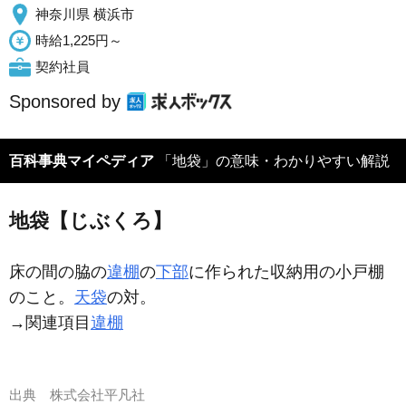
神奈川県 横浜市
時給1,225円～
契約社員
Sponsored by
百科事典マイペディア
「地袋」の意味・わかりやすい解説
地袋【じぶくろ】
床の間の脇の
違棚
の
下部
に作られた収納用の小戸棚
のこと。
天袋
の対。
→関連項目
違棚
出典
株式会社平凡社