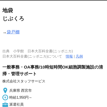
地袋
じぶくろ
→
袋戸棚
出典
小学館 日本大百科全書(ニッポニカ)
日本大百科全書(ニッポニカ)について
情報
|
凡例
一般事務・OA事務/10時短時間OK細胞調製施設の清
掃・管理サポート
株式会社スタッフサービス
兵庫県 西宮市
時給1,950円～
派遣社員