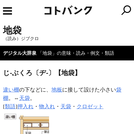
地袋
（読み）ジブクロ
デジタル大辞泉
「地袋」の意味・読み・例文・類語
じ‐ぶくろ〔ヂ‐〕【地袋】
違い棚
の下などに、
地板
に接して設けた小さい
袋
棚
。⇔
天袋
。
[
類語
]
押入れ
・
物入れ
・
天袋
・
クロゼット