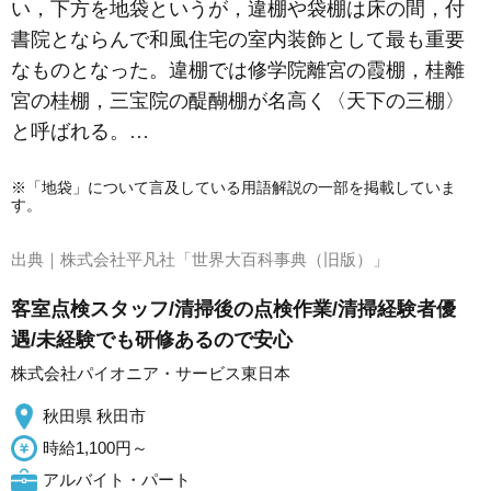
い，下方を地袋というが，違棚や袋棚は床の間，付
書院とならんで和風住宅の室内装飾として最も重要
なものとなった。違棚では修学院離宮の霞棚，桂離
宮の桂棚，三宝院の醍醐棚が名高く〈天下の三棚〉
と呼ばれる。…
※「地袋」について言及している用語解説の一部を掲載していま
す。
出典｜
株式会社平凡社「世界大百科事典（旧版）」
客室点検スタッフ/清掃後の点検作業/清掃経験者優
遇/未経験でも研修あるので安心
株式会社パイオニア・サービス東日本
秋田県 秋田市
時給1,100円～
アルバイト・パート