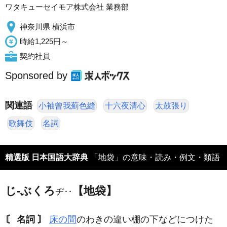
ワタキューセイモア株式会社 業務部
神奈川県 横浜市
時給1,225円～
契約社員
Sponsored by
関連語
小袖曾我薊色縫
十六夜清心
太鼓張り
歌舞伎
名詞
精選版 日本国語大辞典
「地袋」の意味・読み・例文・類語
じ‐ぶくろ
【地袋】
ヂ‥
〘 名詞 〙
床の間
のわきの違い棚の下などにつけた