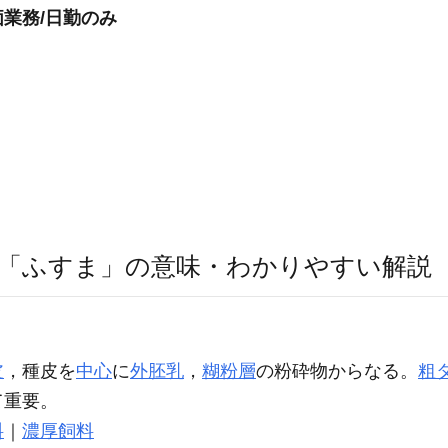
業務/日勤のみ
「ふすま」の意味・わかりやすい解説
皮
，種皮を
中心
に
外胚乳
，
糊粉層
の粉砕物からなる。
粗
て重要。
料
｜
濃厚飼料