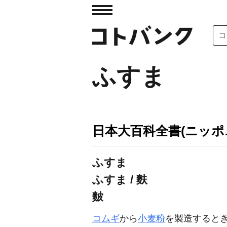
ふすま
日本大百科全書(ニッポ
ふすま
ふすま / 麩
麬
コムギ
から
小麦粉
を製造すると