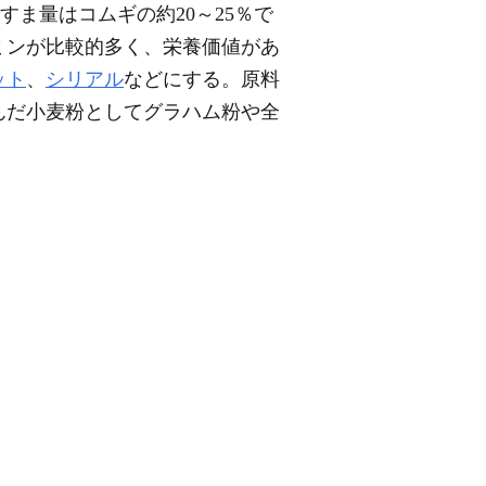
ま量はコムギの約20～25％で
ミンが比較的多く、栄養価値があ
ット
、
シリアル
などにする。原料
んだ小麦粉としてグラハム粉や全