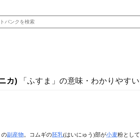
ニカ)
「ふすま」の意味・わかりやすい
きの
副産物
。コムギの
胚乳
(はいにゅう)部が
小麦
粉として