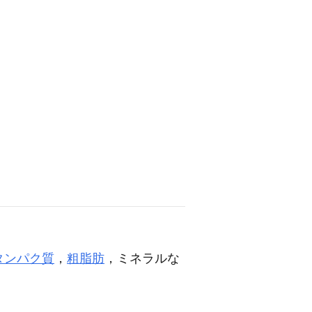
タンパク質
，
粗脂肪
，ミネラルな