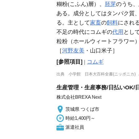
糊粉(こふん)層）、
胚芽
のうち、
ある。成分としてはタンパク質
る。主として
家畜
の
飼料
にされ
不足の時代にコムギの
代用
とし
粒粉（ホールウィートフラワー
［
河野友美
・山口米子］
[参照項目]
|
コムギ
出典
小学館 日本大百科全書(ニッポニカ)
生産管理・生産事務/日払いOK/日
株式会社BREXA Next
茨城県 つくば市
時給1,400円～
派遣社員