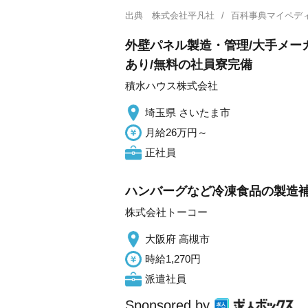
出典
株式会社平凡社
百科事典マイペデ
外壁パネル製造・管理/大手メー
あり/無料の社員寮完備
積水ハウス株式会社
埼玉県 さいたま市
月給26万円～
正社員
ハンバーグなど冷凍食品の製造補
株式会社トーコー
大阪府 高槻市
時給1,270円
派遣社員
Sponsored by