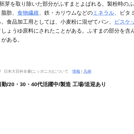
胚芽を取り除いた部分がふすまとよばれる。製粉時のふす
、脂肪、
食物繊維
、鉄・カリウムなどの
ミネラル
、ビタ
る。食品加工用としては、小麦粉に混ぜてパン、
ビスケ
てしょうゆ原料にされたことがある。ふすまの部分を含
）がある。
日本大百科全書(ニッポニカ)について
情報
|
凡例
勤/20・30・40代活躍中/製造 工場/送迎あり