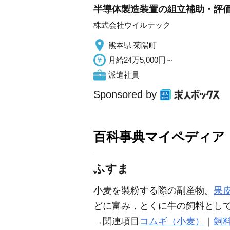
半導体製造装置の組立補助・評価
株式会社ウイルテック
熊本県 菊陽町
月給24万5,000円～
派遣社員
Sponsored by
百科事典マイペディア
ふすま
小麦を製粉する際の副産物。
果
どに富み，とくに牛の飼料とし
→関連項目
コムギ（小麦）
｜
飼