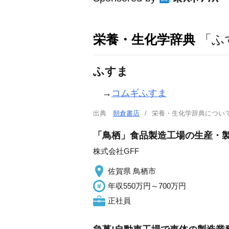
栄養・生化学辞典
「ふ
ふすま
→
コムギふすま
出典
朝倉書店
栄養・生化学辞典につ
「鳥栖」食品製造工場の生産・
株式会社GFF
佐賀県 鳥栖市
年収550万円～700万円
正社員