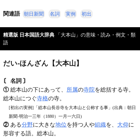
関連語
朝日新聞
名詞
実例
初出
精選版 日本国語大辞典
「大本山」の意味・読み・例文・類
語
だい‐ほんざん【大本山】
〘 名詞 〙
①
総本山の下にあって、
所属
の
寺院
を総括する寺。
総本山につぐ
寺格
の寺。
[初出の実例]「総本山長谷寺を大本山と公称する事」(出典：朝日
新聞‐明治一三年（1880）一月一六日)
②
ある
分野
に大きな
地位
を持つ人や
組織
を、
大仰
に
形容する語。総本山。