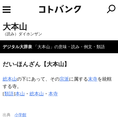
大本山
（読み）ダイホンザン
デジタル大辞泉
「大本山」の意味・読み・例文・類語
だい‐ほんざん【大本山】
総本山
の下にあって、その
宗派
に属する
末寺
を統轄
する寺。
[
類語
]
本山
・
総本山
・
本寺
出典
小学館