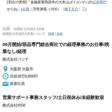
[初出の実例]「金融産業両資本の大本山
の
出来事
だ
(ダイホンザン)
からね」(
出典
：浮世酒場（1936）〈
獅子文六
〉二)
出典
精選版 日本国語大辞典
精選版 日本国語大辞典について
情報
|
凡例
09月開始/部品専門総合商社での経理事務のお仕事/残
業なし/経理
株式会社パソナ
大阪府 大阪市
月給26万6,800円
派遣社員
営業サポート事務スタッフ/土日祝休み/未経験歓迎
株式会社MSK