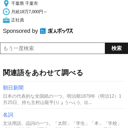
千葉県 千葉市
月給18万7,000円～
正社員
Sponsored by
関連語をあわせて調べる
朝日新聞
日本の代表的な全国紙の一つ。明治期1879年（明治12）1
月25日、持ち主村山龍平(りょうへい)、出...
名詞
文法用語。品詞の一つ。「太郎」「学生」「本」「学校」