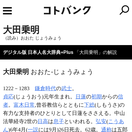
大田乗明
（読み）おおた じょうみょう
デジタル版 日本人名大辞典+Plus
「大田乗明」の解説
大田乗明
おおた-じょうみょう
1222－1283
鎌倉時代
の
武士
。
貞応
(じょうおう)元年生まれ。
日蓮
の
初期
からの
信
者
。
富木日常
,曾谷教信らとともに
下総
(しもうさ)の
有力な支持者のひとりとして日蓮をささえる。中山
法華経寺2世の
日高
は
息子
といわれる。
弘安
(
こうあ
ん
)6年4月(
一説
には9月)26日死去。62歳。
通称
は五郎