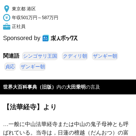
東京都 港区
年収501万円～587万円
正社員
Sponsored by
関連語
シンゴサリ王国
クディリ朝
ザンギー朝
貞応
ザンギー朝
世界大百科事典（旧版）
内の
大田乗明
の言及
【法華経寺】より
…一般に中山法華経寺または中山の鬼子母神とも呼
ばれている。当寺は，日蓮の檀越（だんおつ）の富