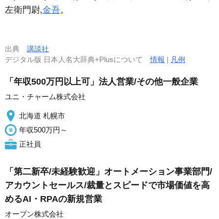
左衛門尉,
金吾
。
出典
講談社
デジタル版 日本人名大辞典+Plusについて
情報
|
凡例
「年収500万円以上可」法人営業/その他一般企業
ユニ・チャーム株式会社
北海道 札幌市
年収500万円～
正社員
「第二新卒/未経験歓迎」オートメーション事業部門/
アカウントセールス/裁量とスピードで市場価値を高
めるAI・RPAの新規営業
オープン株式会社