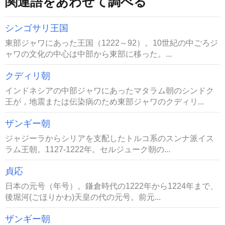
関連語をあわせて調べる
シンゴサリ王国
東部ジャワにあった王国（1222～92）。10世紀の中ごろジ
ャワの文化の中心は中部から東部に移った。...
クディリ朝
インドネシアの中部ジャワにあったマタラム朝のシンドク
王が，地震または伝染病のため東部ジャワのクディリ...
ザンギー朝
ジャジーラからシリアを支配したトルコ系のスンナ派イス
ラム王朝。1127-1222年。セルジューク朝の...
貞応
日本の元号（年号）。鎌倉時代の1222年から1224年まで、
後堀河(ごほりかわ)天皇の代の元号。前元...
ザンギー朝