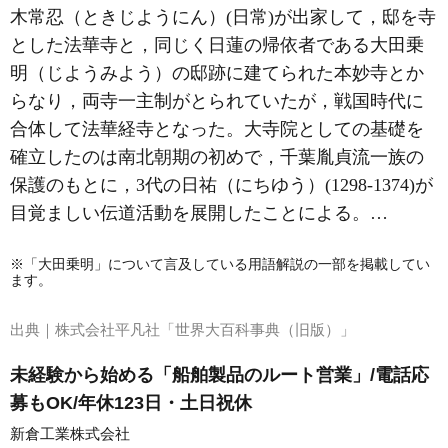
木常忍（ときじようにん）(
日常
)が出家して，邸を寺
とした法華寺と，同じく日蓮の帰依者である大田乗
明（じようみよう）の邸跡に建てられた本妙寺とか
らなり，両寺一主制がとられていたが，戦国時代に
合体して法華経寺となった。大寺院としての基礎を
確立したのは南北朝期の初めで，千葉胤貞流一族の
保護のもとに，3代の日祐（にちゆう）(1298‐1374)が
目覚ましい伝道活動を展開したことによる。…
※「大田乗明」について言及している用語解説の一部を掲載してい
ます。
出典｜
株式会社平凡社「世界大百科事典（旧版）」
未経験から始める「船舶製品のルート営業」/電話応
募もOK/年休123日・土日祝休
新倉工業株式会社