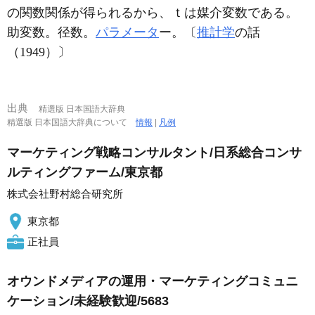
の関数関係が得られるから、ｔは媒介変数である。
助変数。径数。
パラメータ
ー。〔
推計学
の話
（1949）〕
出典
精選版 日本国語大辞典
精選版 日本国語大辞典について
情報
|
凡例
マーケティング戦略コンサルタント/日系総合コンサ
ルティングファーム/東京都
株式会社野村総合研究所
東京都
正社員
オウンドメディアの運用・マーケティングコミュニ
ケーション/未経験歓迎/5683