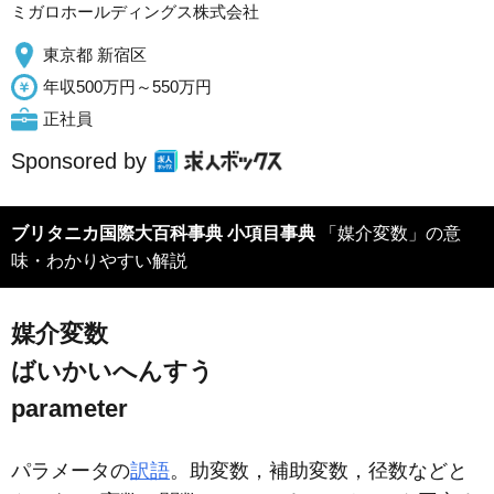
ミガロホールディングス株式会社
東京都 新宿区
年収500万円～550万円
正社員
Sponsored by
ブリタニカ国際大百科事典 小項目事典
「媒介変数」の意
味・わかりやすい解説
媒介変数
ばいかいへんすう
parameter
パラメータの
訳語
。助変数，補助変数，径数などと