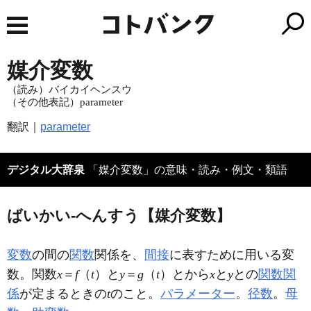
媒介変数
（読み）バイカイヘンスウ
（その他表記）parameter
翻訳｜
parameter
デジタル大辞泉
「媒介変数」の意味・読み・例文・類語
ばいかい‐へんすう【媒介変数】
変数
の間の
関数
関係を、
間接
に表すために用いる変
数。関数
x
＝
f
（
t
）と
y
＝
g
（
t
）とから
x
と
y
との
関数関
係
が定まるときの
t
のこと。
パラメーター
。
径数
。
母