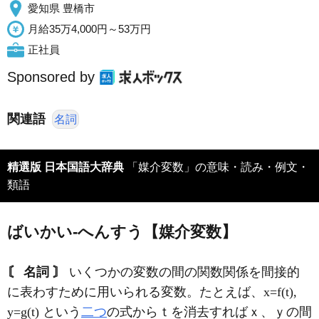
愛知県 豊橋市
月給35万4,000円～53万円
正社員
Sponsored by
関連語
名詞
精選版 日本国語大辞典
「媒介変数」の意味・読み・例文・
類語
ばいかい‐へんすう【媒介変数】
〘 名詞 〙
いくつかの変数の間の関数関係を間接的
に表わすために用いられる変数。たとえば、x=f(t),
y=g(t) という
二つ
の式からｔを消去すればｘ、ｙの間