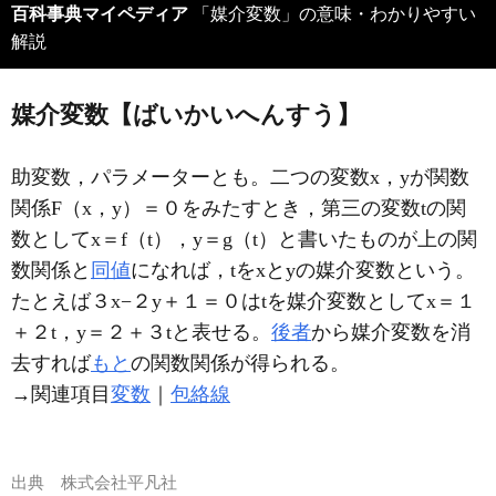
百科事典マイペディア
「媒介変数」の意味・わかりやすい
解説
媒介変数【ばいかいへんすう】
助変数，パラメーターとも。二つの変数x，yが関数
関係F（x，y）＝０をみたすとき，第三の変数tの関
数としてx＝f（t），y＝g（t）と書いたものが上の関
数関係と
同値
になれば，tをxとyの媒介変数という。
たとえば３x−２y＋１＝０はtを媒介変数としてx＝１
＋２t，y＝２＋３tと表せる。
後者
から媒介変数を消
去すれば
もと
の関数関係が得られる。
→関連項目
変数
｜
包絡線
出典
株式会社平凡社