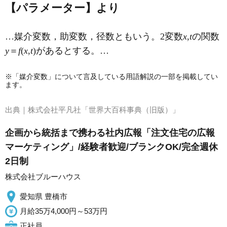
【パラメーター】より
…媒介変数，助変数，径数ともいう。2変数
x
,
t
の関数
y
＝
f
(
x
,
t
)があるとする。…
※「媒介変数」について言及している用語解説の一部を掲載してい
ます。
出典｜
株式会社平凡社「世界大百科事典（旧版）」
企画から統括まで携わる社内広報「注文住宅の広報
マーケティング」/経験者歓迎/ブランクOK/完全週休
2日制
株式会社ブルーハウス
愛知県 豊橋市
月給35万4,000円～53万円
正社員