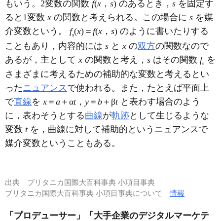
もいう。2変数の関数
f
(
x
，
s
) のあるとき，
s
を固定す
ると1変数
x
の関数と考えられる。この場合に
s
を媒
介変数という。
f
(
x
)＝
f
(
x
，
s
) のように書いたりする
s
こともあり，内容的には
s
と
x
の
双方
の関数なので
あるが，主として
x
の関数と考え，
s
はその関数
f
を
s
さまざまに考えるための補助的な変数と考えるとい
った
ニュアンス
で使われる。また，たとえば平面上
で
直線
を
x
＝
a
＋α
t
，
y
＝
b
＋β
t
と表わす場合のよう
に，表わそうとする
曲線
が
軌跡
として生じるような
変数
t
を，曲線に対して補助的というニュアンスで
媒介変数ということもある。
出典
ブリタニカ国際大百科事典 小項目事典
ブリタニカ国際大百科事典 小項目事典について
情報
「プロデューサー」「大手企業のデジタルマーケテ