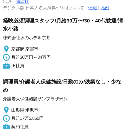
出典
講談社
デジタル版 日本人名大辞典+Plusについて
情報
|
凡例
経験必須調理スタッフ/月給30万〜/30・40代歓迎/清
水小路
株式会社坂のホテル京都
京都府 京都市
月給30万円～34万円
正社員
調理員/介護老人保健施設/日勤のみ/残業なし・少な
め
介護老人保健施設サンプラザ米沢
山形県 米沢市
月給17万5,860円
契約社員