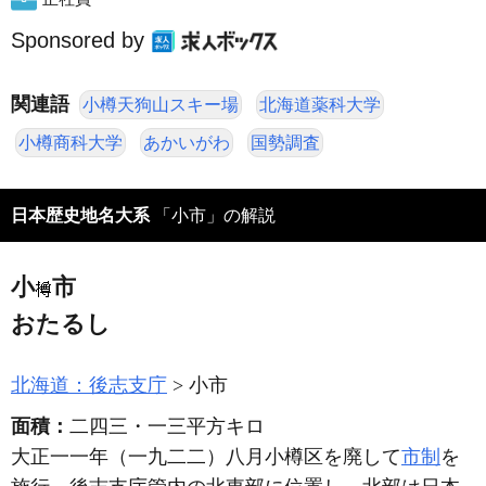
Sponsored by
関連語
小樽天狗山スキー場
北海道薬科大学
小樽商科大学
あかいがわ
国勢調査
日本歴史地名大系
「小市」の解説
小
市
おたるし
北海道：後志支庁
小市
面積：
二四三・一三平方キロ
大正一一年
（一九二二）
八月小樽区を廃して
市制
を