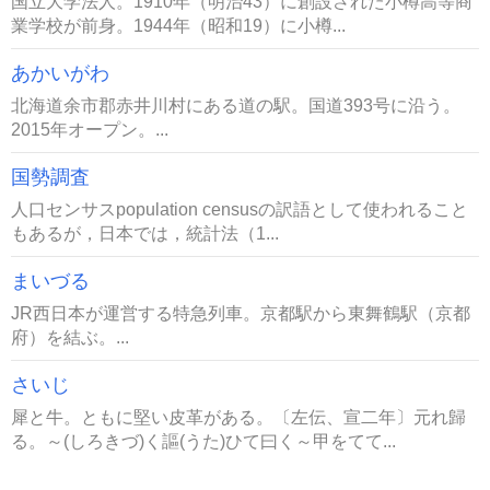
国立大学法人。1910年（明治43）に創設された小樽高等商
業学校が前身。1944年（昭和19）に小樽...
あかいがわ
北海道余市郡赤井川村にある道の駅。国道393号に沿う。
2015年オープン。...
国勢調査
人口センサスpopulation censusの訳語として使われること
もあるが，日本では，統計法（1...
まいづる
JR西日本が運営する特急列車。京都駅から東舞鶴駅（京都
府）を結ぶ。...
さいじ
犀と牛。ともに堅い皮革がある。〔左伝、宣二年〕元れ歸
る。～(しろきづ)く謳(うた)ひて曰く～甲をてて...