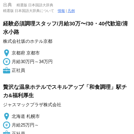
出典
精選版 日本国語大辞典
精選版 日本国語大辞典について
情報
|
凡例
経験必須調理スタッフ/月給30万〜/30・40代歓迎/清
水小路
株式会社坂のホテル京都
京都府 京都市
月給30万円～34万円
正社員
贅沢な温泉ホテルでスキルアップ「和食調理」駅チ
カ&福利厚生
ジャスマックプラザ株式会社
北海道 札幌市
月給25万円～
正社員