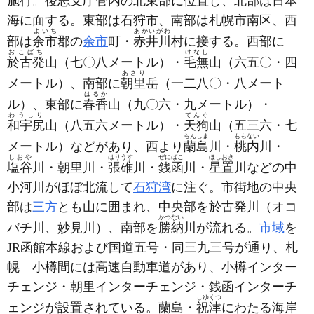
施行。後志支庁管内の北東部に位置し、北部は日本
海に面する。東部は石狩市、南部は札幌市南区、西
よいち
あかいがわ
部は
余市
郡の
余市
町・
赤井川
村に接する。西部に
おこばち
けなし
於古発
山
（七〇八メートル）
・
毛無
山
（六五〇・四
あさり
メートル）
、南部に
朝里
岳
（一二八〇・八メート
はるか
ル）
、東部に
春香
山
（九〇六・九メートル）
・
わうしり
てんぐ
和宇尻
山
（八五六メートル）
・
天狗
山
（五三六・七
らんしま
ももない
メートル）
などがあり、西より
蘭島
川・
桃内
川・
しおや
はりうす
ぜにばこ
ほしおき
塩谷
川・朝里川・
張碓
川・
銭函
川・
星置
川などの中
小河川がほぼ北流して
石狩湾
に注ぐ。市街地の中央
部は
三方
とも山に囲まれ、中央部を於古発川
（オコ
かつない
バチ川、妙見川）
、南部を
勝納
川が流れる。
市域
を
JR函館本線および国道五号・同三九三号が通り、札
幌―小樽間には高速自動車道があり、小樽インター
チェンジ・朝里インターチェンジ・銭函インターチ
しゆくつ
ェンジが設置されている。蘭島・
祝津
にわたる海岸