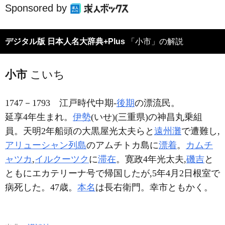
Sponsored by
デジタル版 日本人名大辞典+Plus
「小市」の解説
小市
こいち
1747－1793
江戸時代中期-
後期
の漂流民。
延享4年生まれ。
伊勢
(いせ)(三重県)の神昌丸乗組
員。天明2年船頭の大黒屋光太夫らと
遠州灘
で遭難し,
アリューシャン列島
のアムチトカ島に
漂着
。
カムチ
ャツカ
,
イルクーツク
に
滞在
。寛政4年光太夫,
磯吉
と
ともにエカテリーナ号で帰国したが,5年4月2日根室で
病死した。47歳。
本名
は長右衛門。幸市ともかく。