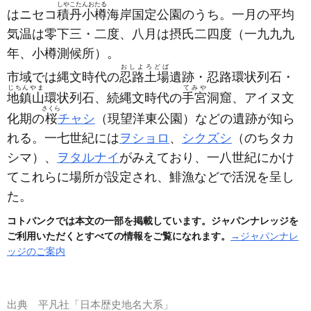
しやこたんおたる
はニセコ
積丹小樽
海岸国定公園のうち。一月の平均
気温は零下三・二度、八月は摂氏二四度
（一九九九
年、小樽測候所）
。
おしよろどば
市域では縄文時代の
忍路土場
遺跡・忍路環状列石・
じちんやま
てみや
地鎮山
環状列石、続縄文時代の
手宮
洞窟、アイヌ文
さくら
化期の
桜
チャシ
（現望洋東公園）
などの遺跡が知ら
れる。一七世紀には
ヲショロ
、
シクズシ
（のちタカ
シマ）
、
ヲタルナイ
がみえており、一八世紀にかけ
てこれらに場所が設定され、鯡漁などで活況を呈し
た。
コトバンクでは本文の一部を掲載しています。ジャパンナレッジを
ご利用いただくとすべての情報をご覧になれます。
→ジャパンナレ
ッジのご案内
出典
平凡社「日本歴史地名大系」