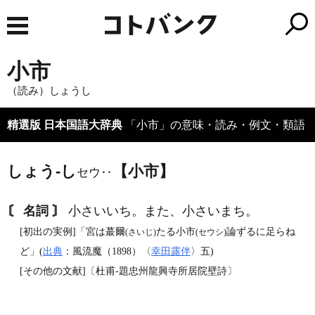
小市
（読み）しょうし
精選版 日本国語大辞典
「小市」の意味・読み・例文・類語
しょう‐し
【小市】
セウ‥
〘 名詞 〙
小さいいち。また、小さいまち。
[初出の実例]「宮は蕞爾
たる小市
論ずるに足らね
(さいじ)
(セウシ)
ど」(
出典
：風流魔（1898）〈
幸田露伴
〉五)
[その他の文献]〔杜甫‐題忠州龍興寺所居院壁詩〕