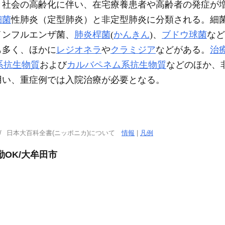
と社会の高齢化に伴い、在宅療養患者や高齢者の発症が
細菌
性肺炎（定型肺炎）と非定型肺炎に分類される。細
インフルエンザ菌、
肺炎桿菌
(
かんきん
)、
ブドウ球菌
など
も多く、ほかに
レジオネラ
や
クラミジア
などがある。
治
系抗生物質
および
カルバペネム系抗生物質
などのほか、
用い、重症例では入院治療が必要となる。
日本大百科全書(ニッポニカ)について
情報
|
凡例
勤OK/大牟田市