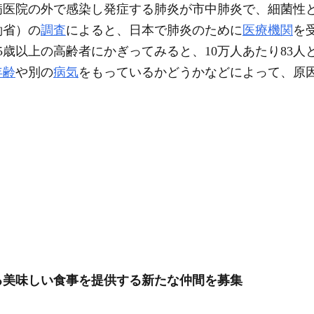
医院の外で感染し発症する肺炎が市中肺炎で、細菌性
働省）の
調査
によると、日本で肺炎のために
医療機関
を
65歳以上の高齢者にかぎってみると、10万人あたり83
年齢
や別の
病気
をもっているかどうかなどによって、原
る美味しい食事を提供する新たな仲間を募集