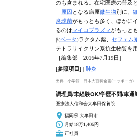
のも含まれる。在宅医療の普及
原因
となる病原
微生物
別に、
炎球菌
がもっとも多く、ほかに
るのは
マイコプラズマ
がもっと
β(
ベータ
)ラクタム薬、
セフェム
テトラサイクリン系抗生物質を
［編集部 2016年7月19日］
[参照項目]
|
肺炎
出典
小学館 日本大百科全書(ニッポニカ)
調理員/未経験OK/学歴不問/車通
医療法人信和会大牟田保養院
福岡県 大牟田市
月給18万1,405円
正社員