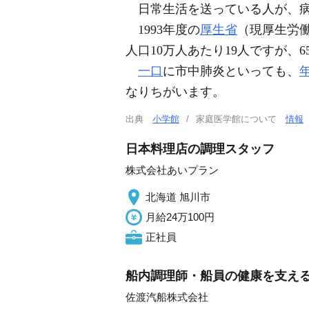
日常生活を送っている人が、病
1993年度の
厚生省
（現厚生労
人口10万人あたり19人ですが、
一口
に市中肺炎といっても、
なりちがいます。
出典
小学館
家庭医学館について
情報
日本料理店の調理スタッフ
株式会社あいプラン
北海道 旭川市
月給24万100円
正社員
船内調理師・船員の健康を支え
佐渡汽船株式会社