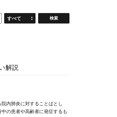
すべて
い解説
る院内肺炎に対することばとし
養中の患者や高齢者に発症するも