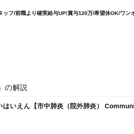
ッフ/前職より確実給与UP!賞与120万/希望休OK/ワン
」の解説
えん【市中肺炎（院外肺炎） Community-A