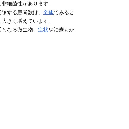
と非細菌性があります。
受診する患者数は、
全体
でみると
人と大きく増えています。
因となる微生物、
症状
や治療もか