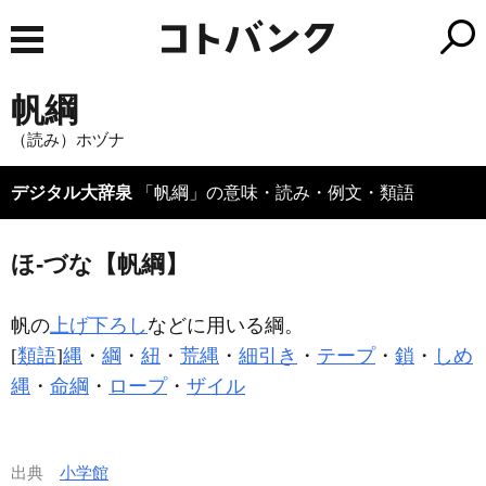
帆綱
（読み）ホヅナ
デジタル大辞泉
「帆綱」の意味・読み・例文・類語
ほ‐づな【帆綱】
帆の
上げ下ろし
などに用いる綱。
[
類語
]
縄
・
綱
・
紐
・
荒縄
・
細引き
・
テープ
・
鎖
・
しめ
縄
・
命綱
・
ロープ
・
ザイル
出典
小学館