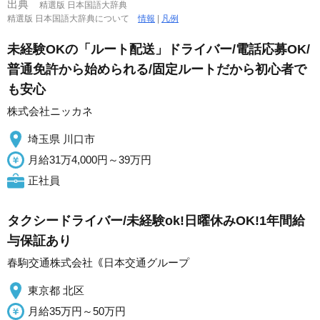
出典
精選版 日本国語大辞典
精選版 日本国語大辞典について
情報
|
凡例
未経験OKの「ルート配送」ドライバー/電話応募OK/
普通免許から始められる/固定ルートだから初心者で
も安心
株式会社ニッカネ
埼玉県 川口市
月給31万4,000円～39万円
正社員
タクシードライバー/未経験ok!日曜休みOK!1年間給
与保証あり
春駒交通株式会社｟日本交通グループ
東京都 北区
月給35万円～50万円