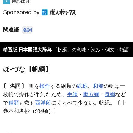
契約社員
Sponsored by
関連語
名詞
精選版 日本国語大辞典
「帆綱」の意味・読み・例文・類語
ほ‐づな【帆綱】
〘 名詞 〙
帆を
操作
する綱類の
総称
。
和船
の帆は一
枚帆で操作が単純なため、
手縄
・
両方綱
・
身縄
など
で
種類
も数も
西洋船
にくらべて少ない。帆縄。〔十
巻本和名抄（934頃）〕