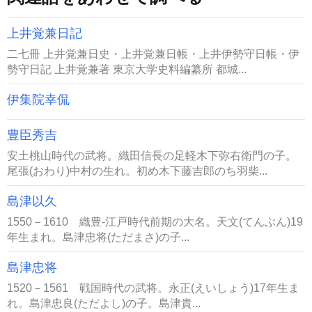
上井覚兼日記
二七冊 上井覚兼日史・上井覚兼日帳・上井伊勢守日帳・伊
勢守日記 上井覚兼著 東京大学史料編纂所 都城...
伊集院幸侃
豊臣秀吉
安土桃山時代の武将。織田信長の足軽木下弥右衛門の子。
尾張(おわり)中村の生れ。初め木下藤吉郎のち羽柴...
島津以久
1550－1610 織豊-江戸時代前期の大名。天文(てんぶん)19
年生まれ。島津忠将(ただまさ)の子...
島津忠将
1520－1561 戦国時代の武将。永正(えいしょう)17年生ま
れ。島津忠良(ただよし)の子。島津貴...