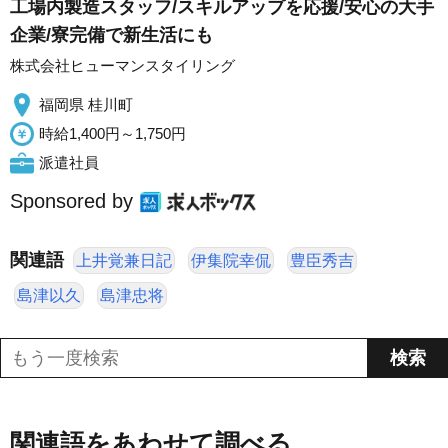
工場内製造スタッフ/スキルアップを応援/安心の大手
企業/寮完備で新生活にも
株式会社ヒューマンスタイリング
福岡県 桂川町
時給1,400円～1,750円
派遣社員
Sponsored by
関連語
上井覚兼日記
伊集院幸侃
豊臣秀吉
島津以久
島津忠将
関連語をあわせて調べる