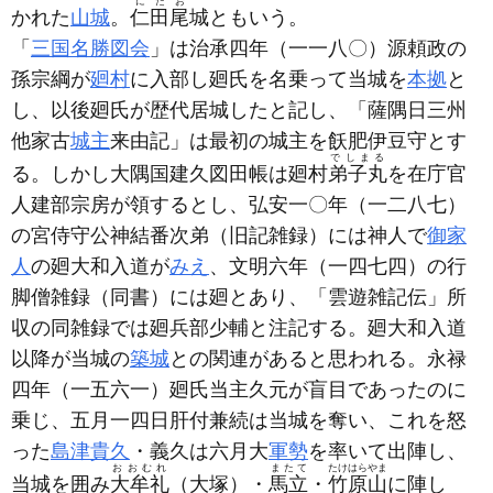
にたお
かれた
山城
。
仁田尾
城ともいう。
「
三国名勝図会
」は治承四年
（一一八〇）
源頼政の
孫宗綱が
廻村
に入部し廻氏を名乗って当城を
本拠
と
し、以後廻氏が歴代居城したと記し、「薩隅日三州
他家古
城主
来由記」は最初の城主を飫肥伊豆守とす
でしまる
る。しかし大隅国建久図田帳は廻村
弟子丸
を在庁官
人建部宗房が領するとし、弘安一〇年
（一二八七）
の宮侍守公神結番次弟
（旧記雑録）
には神人で
御家
人
の廻大和入道が
みえ
、文明六年
（一四七四）
の行
脚僧雑録
（同書）
には廻とあり、「雲遊雑記伝」所
収の同雑録では廻兵部少輔と注記する。廻大和入道
以降が当城の
築城
との関連があると思われる。永禄
四年
（一五六一）
廻氏当主久元が盲目であったのに
乗じ、五月一四日肝付兼続は当城を奪い、これを怒
った
島津貴久
・義久は六月大
軍勢
を率いて出陣し、
おおむれ
またて
たけはらやま
当城を囲み
大牟礼
（大塚）
・
馬立
・
竹原山
に陣し