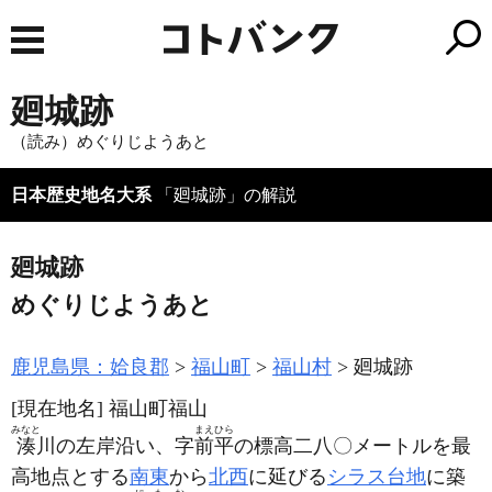
廻城跡
（読み）めぐりじようあと
日本歴史地名大系
「廻城跡」の解説
廻城跡
めぐりじようあと
鹿児島県：姶良郡
福山町
福山村
廻城跡
[現在地名]
福山町福山
みなと
まえひら
湊
川の左岸沿い、字
前平
の標高二八〇メートルを最
高地点とする
南東
から
北西
に延びる
シラス台地
に築