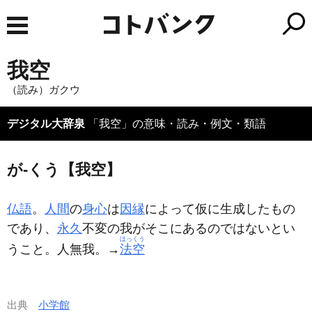
我空
（読み）ガクウ
デジタル大辞泉
「我空」の意味・読み・例文・類語
が‐くう【我空】
仏語
。
人間
の
身心
は
因縁
によって仮に生成したもの
であり、
永久
不変の我がそこにあるのではないとい
ほっくう
うこと。人無我。→
法空
出典
小学館