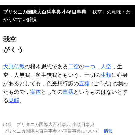
ブリタニカ国際大百科事典 小項目事典
「我空」の意味・わ
かりやすい解説
我空
がくう
大乗仏教
の根本思想である
二空
の
一つ
。
人空
，生
空，人無我，衆生無我ともいう。一切の
生類
に心身
があるとしても，色受想行識の
五蘊
(ごうん) の集っ
たもので，
実体
としての
自我
というものはないとす
る
見解
。
出典
ブリタニカ国際大百科事典 小項目事典
ブリタニカ国際大百科事典 小項目事典について
情報