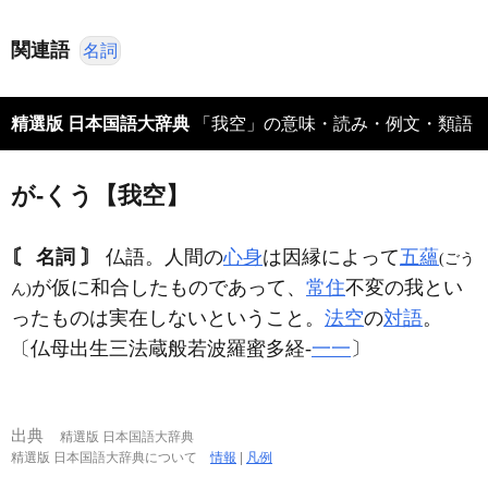
関連語
名詞
精選版 日本国語大辞典
「我空」の意味・読み・例文・類語
が‐くう【我空】
〘 名詞 〙
仏語。人間の
心身
は因縁によって
五蘊
(ごう
が仮に和合したものであって、
常住
不変の我とい
ん)
ったものは実在しないということ。
法空
の
対語
。
〔仏母出生三法蔵般若波羅蜜多経‐
一一
〕
出典
精選版 日本国語大辞典
精選版 日本国語大辞典について
情報
|
凡例