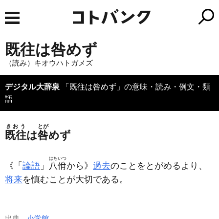
既往は咎めず
（読み）キオウハトガメズ
デジタル大辞泉
「既往は咎めず」の意味・読み・例文・類
語
きおう
とが
既往
は
咎
めず
はちいつ
《「
論語
」
八佾
から》
過去
のことをとがめるより、
将来
を慎むことが大切である。
出典
小学館