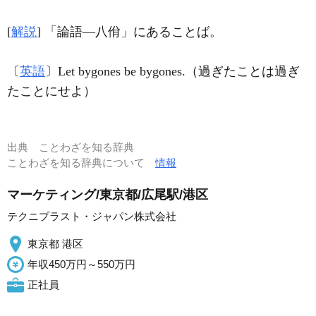
[
解説
] 「論語―八佾」にあることば。
〔
英語
〕Let bygones be bygones.（過ぎたことは過ぎ
たことにせよ）
出典
ことわざを知る辞典
ことわざを知る辞典について
情報
マーケティング/東京都/広尾駅/港区
テクニプラスト・ジャパン株式会社
東京都 港区
年収450万円～550万円
正社員