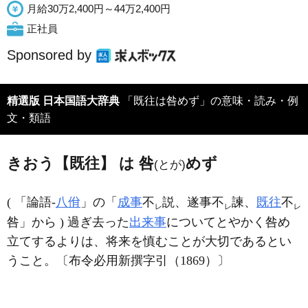
月給30万2,400円～44万2,400円
正社員
Sponsored by
精選版 日本国語大辞典
「既往は咎めず」の意味・読み・例
文・類語
きおう【既往】 は 咎
めず
(とが)
( 「論語‐
八佾
」の「
成事
不
説、遂事不
諫、
既往
不
レ
レ
レ
咎」から ) 過ぎ去った
出来事
についてとやかく咎め
立てするよりは、将来を慎むことが大切であるとい
うこと。〔布令必用新撰字引（1869）〕