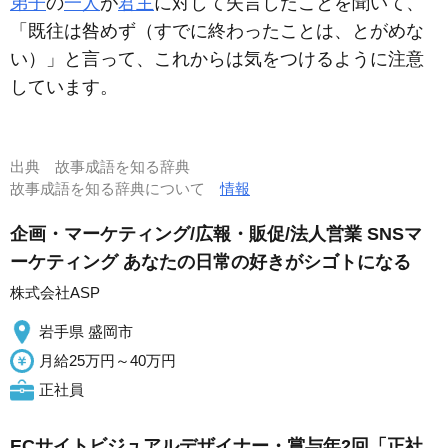
弟子
の
一人
が
君主
に対して失言したことを聞いて、
「既往は咎めず（すでに終わったことは、とがめな
い）」と言って、これからは気をつけるように注意
しています。
出典
故事成語を知る辞典
故事成語を知る辞典について
情報
企画・マーケティング/広報・販促/法人営業 SNSマ
ーケティング あなたの日常の好きがシゴトになる
株式会社ASP
岩手県 盛岡市
月給25万円～40万円
正社員
ECサイトビジュアルデザイナー・賞与年2回「正社