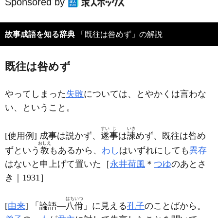
Sponsored by
故事成語を知る辞典
「既往は咎めず」の解説
既往は咎めず
やってしまった
失敗
については、とやかくは言わな
い、ということ。
すい
じ
いさ
[使用例] 成事は説かず、
遂
事
は
諫
めず、既往は咎め
おしえ
ずという
教
もあるから、
わし
はいずれにしても
異存
はないと申上げて置いた［
永井荷風
＊
つゆ
のあとさ
き｜1931］
はち
いつ
[
由来
] 「
論語
―
八
佾
」に見える
孔子
のことばから。