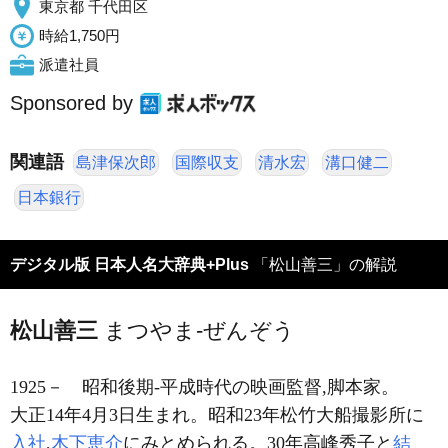
東京都 千代田区
時給1,750円
派遣社員
Sponsored by
関連語
島津保次郎
国際収支
清水宏
溝口健二
日本銀行
デジタル版 日本人名大辞典+Plus
「松山善三」の解説
松山善三
まつやま-ぜんぞう
1925－
昭和後期-平成時代の映画監督,脚本家。
大正14年4月3日生まれ。昭和23年松竹大船撮影所に
入社
,
木下恵介
にみとめられる。30年高峰秀子と
結