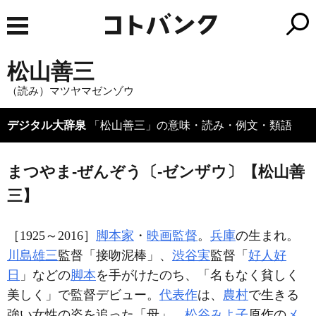
松山善三
（読み）マツヤマゼンゾウ
デジタル大辞泉
「松山善三」の意味・読み・例文・類語
まつやま‐ぜんぞう〔‐ゼンザウ〕【松山善
三】
［1925～2016］
脚本家
・
映画監督
。
兵庫
の生まれ。
川島雄三
監督「接吻泥棒」、
渋谷実
監督「
好人好
日
」などの
脚本
を手がけたのち、「名もなく貧しく
美しく」で監督デビュー。
代表作
は、
農村
で生きる
強い女性の姿を追った「母」、
松谷みよ子
原作の
メ