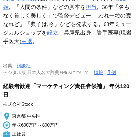
婚
。「人間の条件」などの脚本を
担当
。36年「名も
なく貧しく美しく」で監督デビュー,「われ一粒の麦
なれど」「典子は,今」などを発表する。63年ミュー
ジカルショップを
設立
。兵庫県出身。岩手医専(現岩
手医大)
中退
。
出典
講談社
デジタル版 日本人名大辞典+Plusについて
情報
|
凡例
経験者歓迎「マーケティング責任者候補」 年休120
日
株式会社Stock
東京都 中央区
年収600万円～800万円
正社員