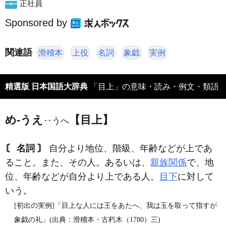
正社員
Sponsored by
関連語
滑稽本
上役
名詞
象戯
実例
精選版 日本国語大辞典
「目上」の意味・読み・例文・類語
め‐うえ
【目上】
‥うへ
〘 名詞 〙
自分より地位、階級、年齢などが上であ
ること。また、その人。あるいは、
親族関係
で、地
位、年齢などが自分より上である人。
目下
に対して
いう。
[初出の実例]「目上な人には王をあたへ、我は玉を取って指すが
象戯の礼」(出典：滑稽本・古朽木（1780）三)