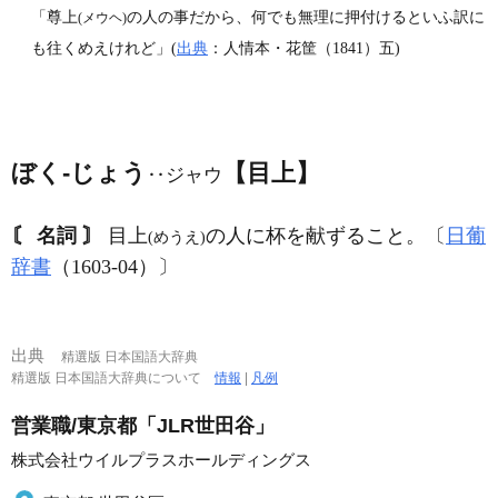
「尊上
の人の事だから、何でも無理に押付けるといふ訳に
(メウヘ)
も往くめえけれど」(
出典
：人情本・花筐（1841）五)
ぼく‐じょう
【目上】
‥ジャウ
〘 名詞 〙
目上
の人に杯を献ずること。〔
日葡
(めうえ)
辞書
（1603‐04）〕
出典
精選版 日本国語大辞典
精選版 日本国語大辞典について
情報
|
凡例
営業職/東京都「JLR世田谷」
株式会社ウイルプラスホールディングス