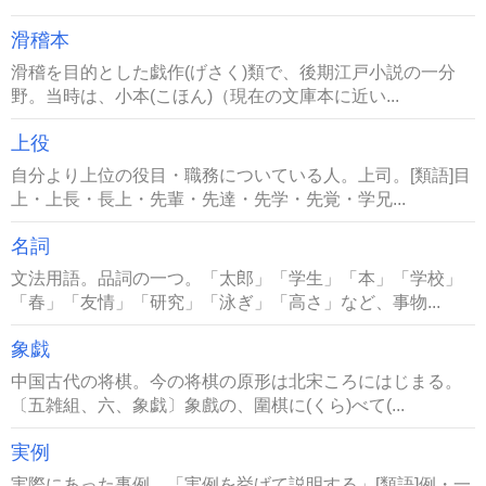
滑稽本
滑稽を目的とした戯作(げさく)類で、後期江戸小説の一分
野。当時は、小本(こほん)（現在の文庫本に近い...
上役
自分より上位の役目・職務についている人。上司。[類語]目
上・上長・長上・先輩・先達・先学・先覚・学兄...
名詞
文法用語。品詞の一つ。「太郎」「学生」「本」「学校」
「春」「友情」「研究」「泳ぎ」「高さ」など、事物...
象戯
中国古代の将棋。今の将棋の原形は北宋ころにはじまる。
〔五雑組、六、象戯〕象戲の、圍棋に(くら)べて(...
実例
実際にあった事例。「実例を挙げて説明する」[類語]例・一