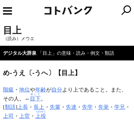
目上
（読み）メウエ
デジタル大辞泉
「目上」の意味・読み・例文・類語
め‐うえ〔‐うへ〕【目上】
階級
・
地位
や
年齢
が
自分
より上であること。また、
めした
その人。⇔
目下
。
[
類語
]
上長
・
長上
・
先輩
・
先達
・
先学
・
先覚
・
学兄
・
うわやく
上司
・
上官
・
上役