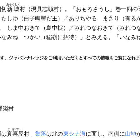
あらぐしく
間切
新城
村
（現具志頭村）
。「おもろさうし」巻一四の
よたしゆ
（白子鳴響だ主）
／ありちやる まさり
（有る
又 しま中おきて
（島中掟）
／みれつなおきて
（みれつ
いなみね つかい
（稲嶺に招待）
」とみえる。「いなみ
す。ジャパンナレッジをご利用いただくとすべての情報をご覧になれま
稲嶺村
まぎやー
西は
真喜屋
村。
集落
は北の
東シナ海
に面し、南側に
山地