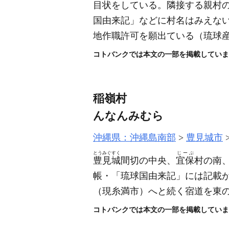
目状をしている。隣接する親村
国由来記」などに村名はみえな
地作職許可を願出ている
（琉球
コトバンクでは本文の一部を掲載していま
稲嶺村
んなんみむら
沖縄県：沖縄島南部
豊見城市
とうみぐすく
じーぶ
豊見城
間切の中央、
宜保
村の南
帳・「琉球国由来記」には記載
（現糸満市）
へと続く宿道を東
コトバンクでは本文の一部を掲載していま