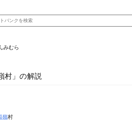
んみむら
嶺村」の解説
稲嶺
村