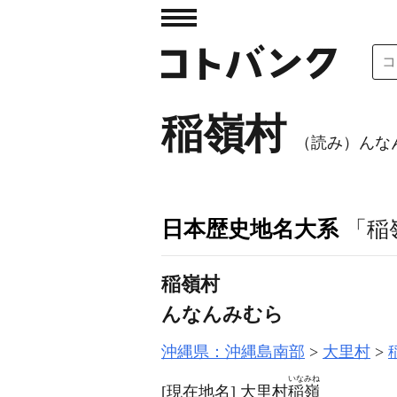
稲嶺村
（読み）んな
日本歴史地名大系
「稲
稲嶺村
んなんみむら
沖縄県：沖縄島南部
大里村
いなみね
[現在地名]
大里村
稲嶺