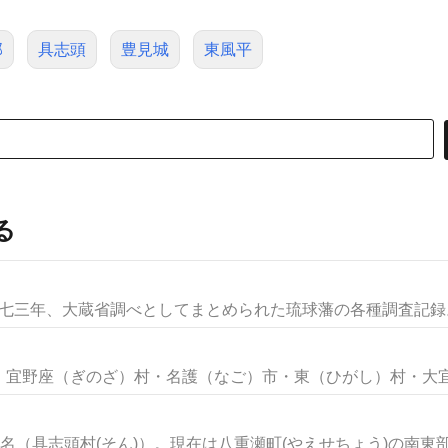
部
具志頭
豊見城
東風平
る
八七三年、大蔵省調べとしてまとめられた琉球藩の各種調査記録。一
宜野座（ぎのざ）村・名護（なご）市・東（ひがし）村・大宜味
名（具志頭村(そん)）。現在は八重瀬町(やえせちょう)の南東部を