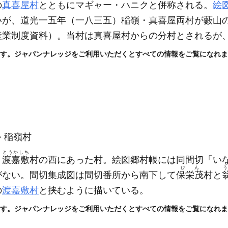
の
真喜屋村
とともにマギャー・ハニクと併称される。
絵
いが、道光一五年
（一八三五）
稲嶺・真喜屋両村が藪山
産業制度資料）
。当村は真喜屋村からの分村とされるが
す。ジャパンナレッジをご利用いただくとすべての情報をご覧になれま
稲嶺村
とうかしち
、
渡嘉敷
村の西にあった村。絵図郷村帳には同間切「い
びん
がない。間切集成図は間切番所から南下して
保栄茂
村と
の
渡嘉敷村
と挟むように描いている。
す。ジャパンナレッジをご利用いただくとすべての情報をご覧になれま