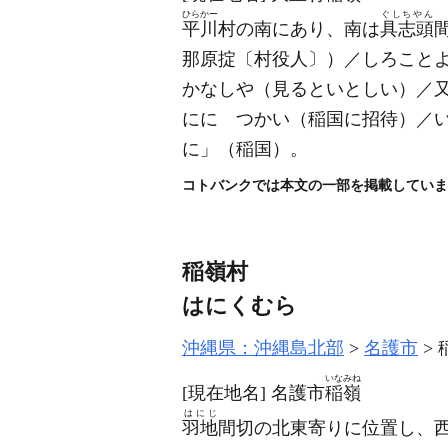
ひらかー
ぐしちやん
平川
村の南にあり、南は
具志頭
那原掟〔村役人〕）
／しろこと
かなしや
（見るといとしい）
／
にに つかい
（稲国に招待）
／
に」
（稲国）
。
コトバンクでは本文の一部を掲載していま
稲嶺村
はにくむら
沖縄県：沖縄島北部
名護市
いなみね
[現在地名]
名護市
稲嶺
はにじ
羽地
間切の北東寄りに位置し、