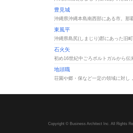
豊見城
沖縄県沖縄本島南西部にある市。那覇市に
東風平
沖縄県島尻(しまじり)郡にあった旧町
石火矢
初め16世紀中ごろポルトガルから伝
地頭職
荘園や郷・保など一定の領域に対し，
Copyright © Business Architect Inc. All Rights R