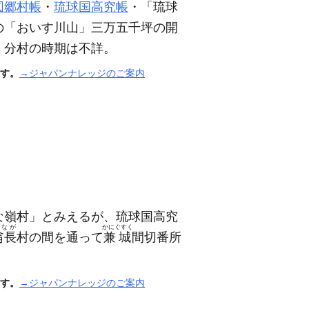
図郷村帳
・
琉球国高究帳
・「琉球
の「おいす川山」三万五千坪の開
、分村の時期は不詳。
す。
→ジャパンナレッジのご案内
な嶺村」とみえるが、琉球国高究
うなが
かにぐすく
翁長
村の間を通って
兼城
間切番所
す。
→ジャパンナレッジのご案内