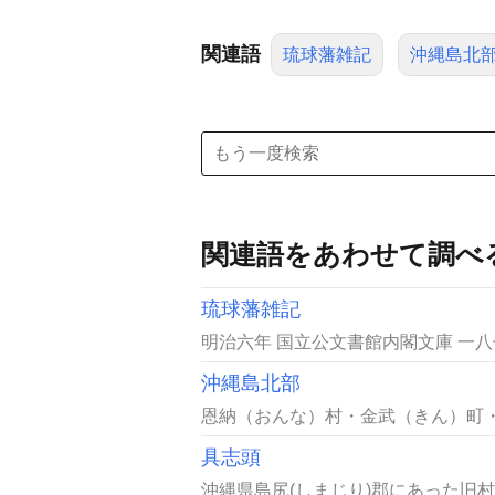
関連語
琉球藩雑記
沖縄島北
関連語をあわせて調べ
琉球藩雑記
明治六年 国立公文書館内閣文庫 一
沖縄島北部
恩納（おんな）村・金武（きん）町・
具志頭
沖縄県島尻(しまじり)郡にあった旧村