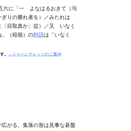
五六に「一 よなはるおきて
（与
かぎりの勝れ者を）
／みたれは
な〔目取真か〕掟）
／又 いなく
ね」
（稲嶺）
の
対語
は「いなく
す。
→ジャパンナレッジのご案内
が広がる。集落の形は見事な碁盤