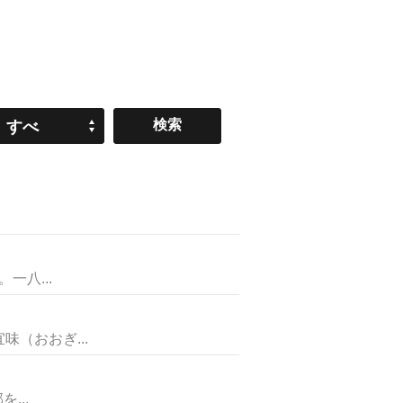
すべ
て
八...
（おおぎ...
...