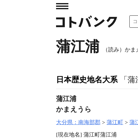
蒲江浦
（読み）かま
日本歴史地名大系
「蒲
蒲江浦
かまえうら
大分県：南海部郡
蒲江町
蒲
[現在地名]
蒲江町蒲江浦