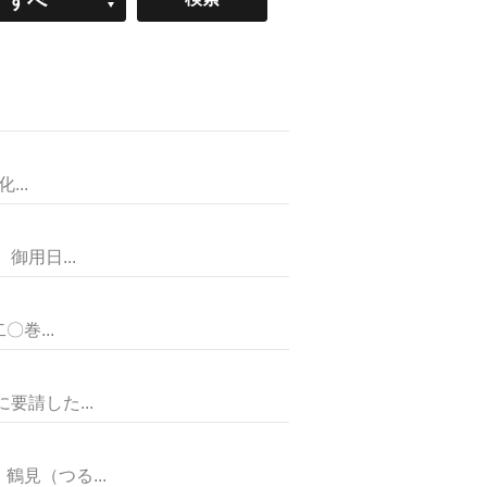
すべ
て
..
用日...
巻...
請した...
見（つる...