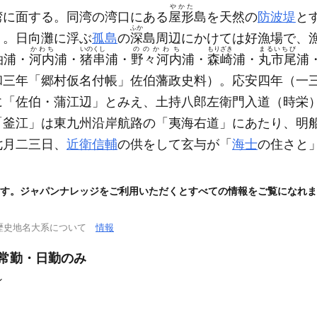
やかた
湾に面する。同湾の湾口にある
屋形
島を天然の
防波堤
と
ふか
）
。日向灘に浮ぶ
孤島
の
深
島周辺にかけては好漁場で、
かわち
いのくし
ののかわち
もりざき
まるいちび
泊浦・
河内
浦・
猪串
浦・
野々河内
浦・
森崎
浦・
丸市尾
浦
和三年「郷村仮名付帳」佐伯藩政史料）
。応安四年
（一
に「佐伯・蒲江辺」とみえ、土持八郎左衛門入道
（時栄
「釜江」は東九州沿岸航路の「夷海右道」にあたり、明
七月二三日、
近衛信輔
の供をして玄与が「
海士
の住さと
す。ジャパンナレッジをご利用いただくとすべての情報をご覧になれま
歴史地名大系について
情報
/常勤・日勤のみ
ン