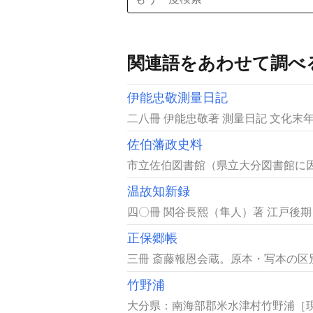
関連語をあわせて調べ
伊能忠敬測量日記
二八冊 伊能忠敬著 測量日記 文化末年
佐伯藩政史料
市立佐伯図書館（県立大分図書館に因
温故知新録
四〇冊 関谷長熙（隼人）著 江戸後期
正保郷帳
三冊 斎藤報恩会蔵。原本・写本の区
竹野浦
大分県：南海部郡米水津村竹野浦［現