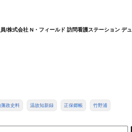
社員/株式会社 N・フィールド 訪問看護ステーション デ
伯藩政史料
温故知新録
正保郷帳
竹野浦