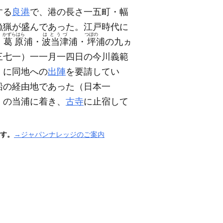
する
良港
で、港の長さ一五町・幅
漁猟が盛んであった。江戸時代に
かずらはら
はとうづ
つぼの
・
葛原
浦・
波当津
浦・
坪
浦の九ヵ
三七一）
一一月一四日の今川義範
）
に同地への
出陣
を要請してい
船の経由地であった
（日本一
」の当浦に着き、
古寺
に止宿して
す。
→ジャパンナレッジのご案内