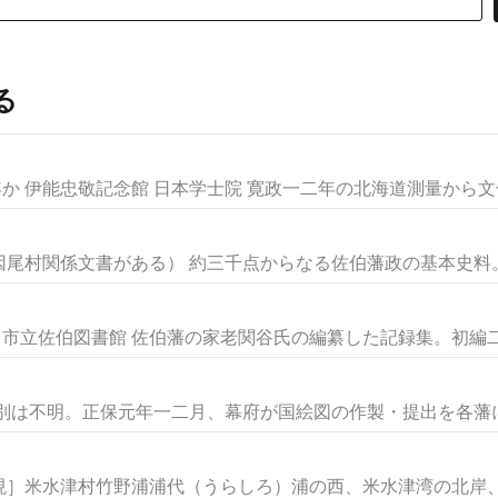
る
か 伊能忠敬記念館 日本学士院 寛政一二年の北海道測量から文化.
尾村関係文書がある） 約三千点からなる佐伯藩政の基本史料。御
 市立佐伯図書館 佐伯藩の家老関谷氏の編纂した記録集。初編二〇
別は不明。正保元年一二月、幕府が国絵図の作製・提出を各藩に要
］米水津村竹野浦浦代（うらしろ）浦の西、米水津湾の北岸、鶴