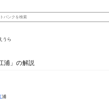
えうら
江浦」の解説
江
浦