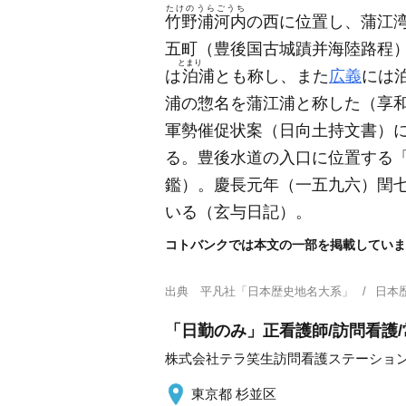
たけのうらごうち
竹野浦河内
の西に位置し、蒲江
五町
（豊後国古城蹟并海陸路程
とまり
は
泊
浦とも称し、また
広義
には
浦の惣名を蒲江浦と称した
（享
軍勢催促状案
（日向土持文書）
る。豊後水道の入口に位置する
鑑）
。慶長元年
（一五九六）
閏
いる
（玄与日記）
。
コトバンクでは本文の一部を掲載していま
出典
平凡社「日本歴史地名大系」
日本
「日勤のみ」正看護師/訪問看護
株式会社テラ笑生訪問看護ステーショ
東京都 杉並区