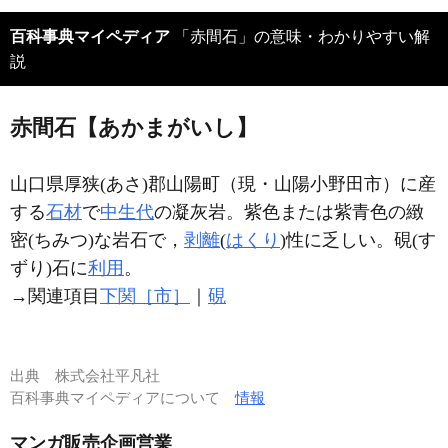
百科事典マイペディア
「赤間石」の意味・わかりやすい解
説
赤間石【あかまがいし】
山口県厚狭(あさ)郡山陽町（現・山陽小野田市）に産
する
石材
で
中生代
の凝灰岩。紫色または紫青色の緻
密(ちみつ)な岩石で，
剥離
(
はくり
)性に乏しい。硯(す
ずり)石に
利用
。
→関連項目
下関［市］
｜
硯
出典
株式会社平凡社
百科事典マイペディアについて
情報
マンガ販売企画営業