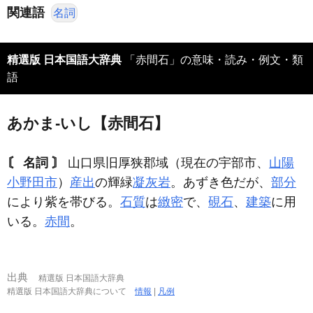
関連語
名詞
精選版 日本国語大辞典
「赤間石」の意味・読み・例文・類
語
あかま‐いし【赤間石】
〘 名詞 〙
山口県旧厚狭郡域（現在の宇部市、
山陽
小野田市
）
産出
の輝緑
凝灰岩
。あずき色だが、
部分
により紫を帯びる。
石質
は
緻密
で、
硯石
、
建築
に用
いる。
赤間
。
出典
精選版 日本国語大辞典
精選版 日本国語大辞典について
情報
|
凡例