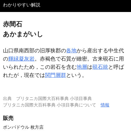
わかりやすい解説
赤間石
あかまがいし
山口県南西部の旧厚狭郡の
各地
から産出する中生代
の
輝緑凝灰岩
。赤褐色で石質が緻密。古来硯石に用
いられたため，この岩石を含む
地層
は
硯石統
と呼ば
れたが，現在では
関門層群
という。
出典
ブリタニカ国際大百科事典 小項目事典
ブリタニカ国際大百科事典 小項目事典について
情報
販売
ポンパドウル 枚方店