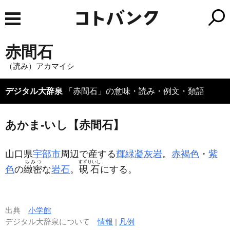
赤間石
（読み）アカマイシ
デジタル大辞泉
「赤間石」の意味・読み・例文・類語
あかま‐いし【赤間石】
山口県
宇部市
周辺で産する
輝緑凝灰岩
。
赤褐色
・
紫
ちみつ
すずりいし
色
の
緻密
な
岩石
。
硯石
にする。
出典
小学館
デジタル大辞泉について
情報
|
凡例