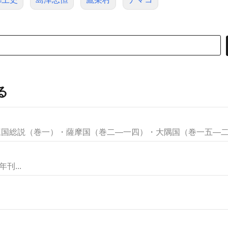
る
三国総説（巻一）・薩摩国（巻二―一四）・大隅国（巻一五―二四
刊...