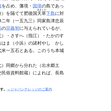
端
を占め、藩境・
国境
の島であっ
あまくさ
峡）
を隔てて肥後国
天草
下島
に対
禄二年
（一五九三）
同家島津忠辰
馬
の
宗義智
に与えられているが、
元）
・さすへ
（指江）
・たかのす
おはま
（小浜）
の諸村やしゝかし
代米一五石とある。このうち本城
七）
同郷から分れた
（出水郷土
史民俗資料館蔵）
によれば、長島
す。
→ジャパンナレッジのご案内