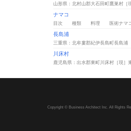
山形県：北村山郡大石田町鷹巣村［現
ナマコ
目次 種類 料理 医術ナマコ綱Hol
長島浦
三重県：北牟婁郡紀伊長島町長島浦［
川床村
鹿児島県：出水郡東町川床村［現］東
Copyright © Business Architect Inc. All Rights R