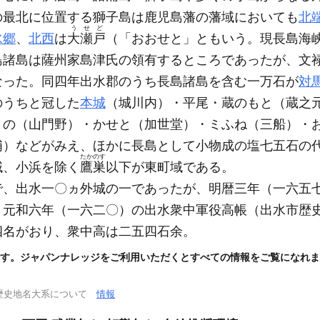
の最北に位置する獅子島は鹿児島藩の藩域においても
北
うせど
水郷
、
北西
は
大瀬戸
（「おおせと」ともいう。現長島海
島諸島は薩州家島津氏の領有するところであったが、文
なった。同四年出水郡のうち長島諸島を含む一万石が
対
のうちと冠した
本城
（城川内）
・平尾・蔵のもと
（蔵之
との
（山門野）
・かせと
（加世堂）
・ミふね
（三船）
・
浦）
などがみえ、ほかに長島として小物成の塩七五石の
たかのす
域、小浜を除く
鷹巣
以下が東町域である。
で、出水一〇ヵ外城の一であったが、明暦三年
（一六五
、元和六年
（一六二〇）
の出水衆中軍役高帳
（出水市歴
四名がおり、衆中高は二五四石余。
す。ジャパンナレッジをご利用いただくとすべての情報をご覧になれま
歴史地名大系について
情報