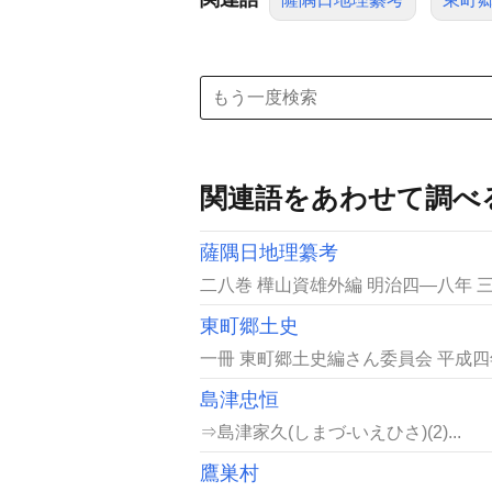
関連語をあわせて調べ
薩隅日地理纂考
二八巻 樺山資雄外編 明治四―八年 
東町郷土史
一冊 東町郷土史編さん委員会 平成四年
島津忠恒
⇒島津家久(しまづ-いえひさ)(2)...
鷹巣村