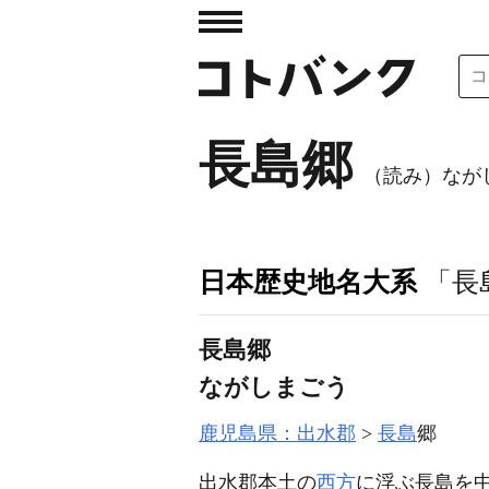
長島郷
（読み）なが
日本歴史地名大系
「長
長島郷
ながしまごう
鹿児島県：出水郡
長島
郷
出水郡本土の
西方
に浮ぶ長島を