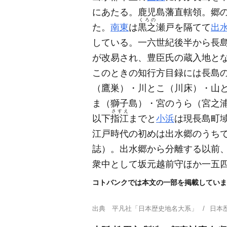
にあたる。鹿児島藩直轄領。郷
くろの
た。
南東
は
黒之
瀬戸を隔てて
出
している。一六世紀後半から長
が改易され、豊臣氏の蔵入地と
このときの知行方目録には長島
（鷹巣）
・川とこ
（川床）
・山
ま
（獅子島）
・宮のうら
（宮之
さすえ
以下
指江
までと
小浜
は現長島町
江戸時代の初めは出水郷のうち
誌）
。出水郷から分離する以前
衆中として坂元越前守ほか一五
コトバンクでは本文の一部を掲載していま
出典
平凡社「日本歴史地名大系」
日本