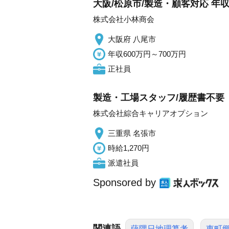
大阪/松原市/製造・顧客対応 年収
株式会社小林商会
大阪府 八尾市
年収600万円～700万円
正社員
製造・工場スタッフ/履歴書不要
株式会社綜合キャリアオプション
三重県 名張市
時給1,270円
派遣社員
Sponsored by
関連語
薩隅日地理纂考
東町