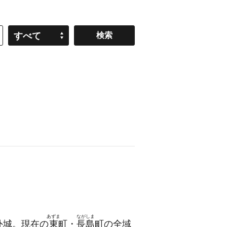
すべて
あずま
ながしま
外城。現在の
東
町・
長島
町の全域