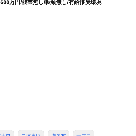
600万円/残業無し/転勤無し/有給推奨環境
郷土史
島津忠恒
鷹巣村
ナマコ