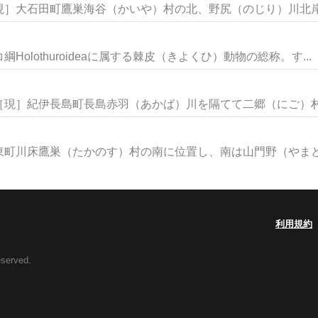
］大石田町鷹巣海谷（かいや）村の北、野尻（のじり）川北岸に
othuroideaに属する棘皮（きよくひ）動物の総称。す...
現］紀伊長島町長島赤羽（あかば）川を隔てて二郷（にご）村の
町川床鷹巣（たかのす）村の南に位置し、南は山門野（やまどの
利用規約
eserved.