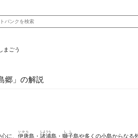
しまごう
島郷」の解説
いから
しようら
しし
中心に、
伊唐
島・
諸浦
島・
獅子
島や多くの小島からなる