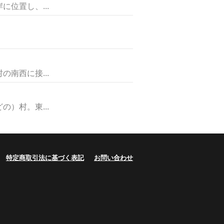
位置し、...
南西に接...
）村。東...
特定商取引法に基づく表記
お問い合わせ