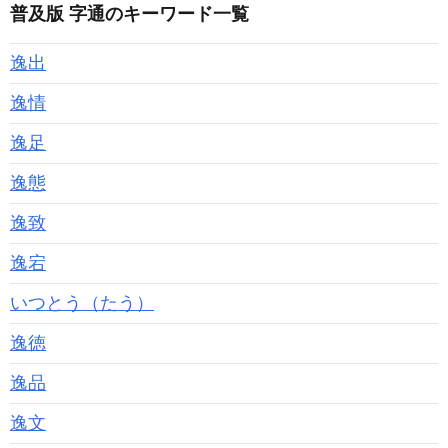
普及版 字通のキーワード一覧
逸出
逸情
逸足
逸態
逸致
逸宕
いつとう（たう）
逸徳
逸品
逸文