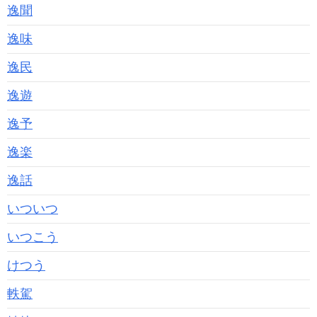
逸聞
逸味
逸民
逸遊
逸予
逸楽
逸話
いついつ
いつこう
けつう
軼駕