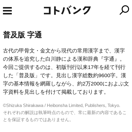
普及版 字通
古代の甲骨文・金文から現代の常用漢字まで、漢字
の体系を追究した白川静による漢和辞典『字通』。
今回ご提供するのは、初版刊行以来17年を経て刊行
した「普及版」です。見出し漢字総数約9600字。漢
字の基本情報を網羅しながら、約2万2000におよぶ文
字資料を見出しを付けて掲載しております。
©Shizuka Shirakawa / Heibonsha Limited, Publishers, Tokyo.
それぞれの解説は執筆時点のもので、常に最新の内容であるこ
とを保証するものではありません。