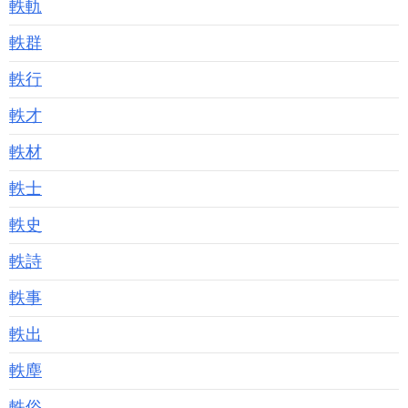
軼軌
軼群
軼行
軼才
軼材
軼士
軼史
軼詩
軼事
軼出
軼塵
軼俗