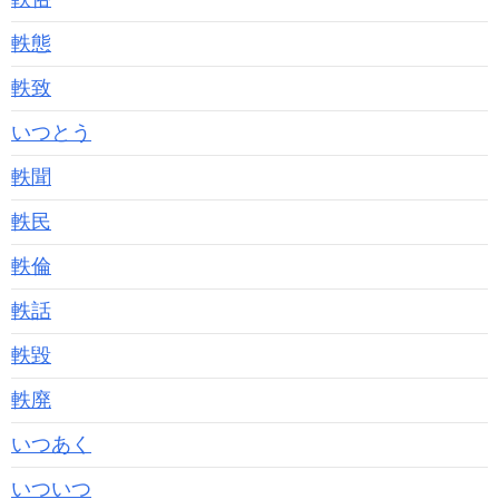
軼態
軼致
いつとう
軼聞
軼民
軼倫
軼話
軼毀
軼廃
いつあく
いついつ